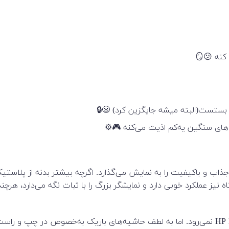
نه 😕🪞
قره‌ای خود، ظاهری جذاب و باکیفیت را به نمایش می‌گذارد. اگرچه بیشتر بد
ز عملکرد خوبی دارد و نمایشگر بزرگ را با ثبات نگه می‌دارد، هرچن
به‌عنوان یک لپ‌تاپ ۱۷ اینچی، انتظار ابعاد کوچک از HP Envy 17-cr000 نمی‌رود. اما به لطف حاشی