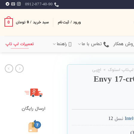
0912-077-40-90
ورود / ثبت‌نام
سبد خرید /
0
0
تومان
وش همکار
تماس با ما
راهنما
تعمیرات لپ تاپ
لپ‌تاپ استوک
»
اچ‌پی
ارسال رایگان
Inte
نسل 12