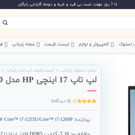
تا 7 روز مهلت تست بی قید و شرط و دوماه گارانتی رایگان
ت استوک
‌ کامپیوتر و لوازم
‌ لیست قیمت
‌ مجله رایتاپ
فر
لپتاپ استوک رایتاپ
»
لیست قیمت لپ تاپ رایتاپ
»
لپ تاپ 17 اینچی HP مدل Envy 17-cr0
(
1
دیدگاه)
1
امتیاز
4.00
از 5
امتیاز
پردازنده:
Core™ i7-1260P
/
l® Core™ i7-1255U
مشتری
حافظه رم: 16 گیگابایت DDR5 (قابل ارتقا تا 32)