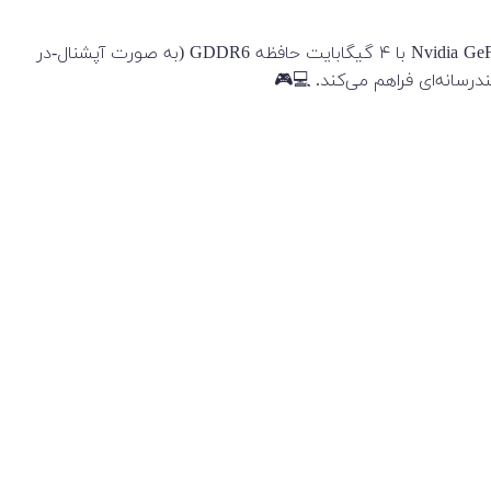
در قلب این لپ‌تاپ، یکی از پردازنده ‌های نسل دوازدهم اینتل (Alder Lake) قرار گرفته که با یک کارت گرافیک اختصاصی Nvidia GeForce RTX 2050 با ۴ گیگابایت حافظه GDDR6 (به صورت آپشنال-در