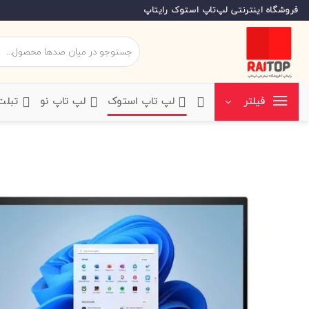
Ski
فروشگاه اینترنتی لپ‌تاپ استوک رایتاپ
t
conten
جستجو
برای:
‌لپ تاپ استوک
‌لپ تاپ نو
‌ تبل
فیلتر