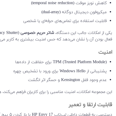
کاهش نویز موقت (temporal noise reduction)
میکروفون دیجیتال دوگانه (dual-array)
قابلیت استفاده برای تماس‌های حرفه‌ای یا شخصی
یکی از امکانات جالب این دستگاه،
شاتر حریم خصوصی
فعال بودن آن را نشان می‌دهد که حس امنیت بیشتری به کاربر می‌د
امنیت
TPM (Trusted Platform Module) برای حفاظت از داده‌ها
پشتیبانی از Windows Hello برای ورود با تشخیص چهره
عدم وجود قفل Kensington و حسگر اثر انگشت
این مجموعه امکانات، امنیت مناسبی را برای کاربران فراهم می‌کند، هرچند نبود برخی قابلیت‌ها نظی
قابلیت ارتقا و تعمیر
دسترسی به قطعات داخلی لپ‌تاپ HP Envy 17 با باز کردن ۵ پیچ کوچک Torx امکان پذیر است. پس از باز کردن این پیچ‌ها و جدا کردن قاب زیرین، میتونید قطعات رو تعویض یا ارتقا بدین. 😐