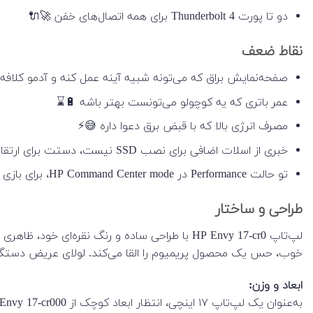
دو تا پورت Thunderbolt 4 برای همه اتصال‌های خفن 🚀🔌
نقاط ضعف
صفحه‌نمایش براق که می‌تونه شبیه آینه عمل کنه و آدمو کلافه ک
عمر باتری که یه کوچولو می‌تونست بهتر باشه 🔋⌛
مصرف انرژی بالا که با قبض برق دعوا داره 😅⚡
خبری از اسلات اضافی برای نصب SSD نیست، دستت برای ارتقا بستست(البته میشه جایگزین کرد) 😬🔒
تو حالت Performance در HP Command Center mode، برای بازی های سنگین یه‌کم اذیت می‌کنه 🎮⚙️
طراحی و ساختار
لپ‌تاپ HP Envy 17-cr0 با طراحی ساده و رنگ ن
خوب، حس یک محصول پریمیوم را القا می‌کند. لولای عریض دستگاه نی
ابعاد و وزن: