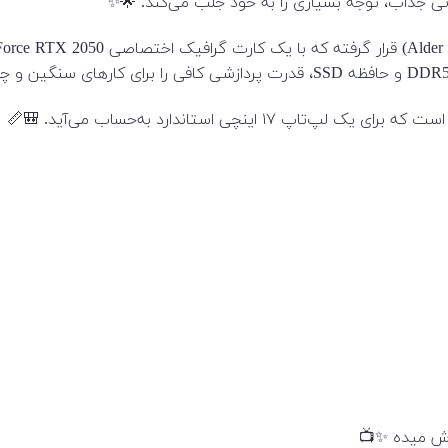
ش میده ✨📺