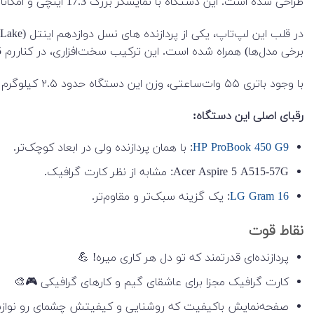
طراحی شده است. این دستگاه با نمایشگر بزرگ 17.3 اینچی و امکاناتی جذاب، توجه بسیاری را به خود جلب می‌کند. 🌟✨
برخی مدل‌ها) همراه شده است. این ترکیب سخت‌افزاری، در کناررم DDR5 و حافظه SSD، قدرت پردازشی کافی را برای کارهای سنگین و چندرسانه‌ای فراهم می‌کند. 💻🎮
با وجود باتری ۵۵ وات‌ساعتی، وزن این دستگاه حدود ۲.۵ کیلوگرم است که برای یک لپ‌تاپ ۱۷ اینچی استاندارد به‌حساب می‌آید. 🎒📏
رقبای اصلی این دستگاه:
HP ProBook 450 G9
: با همان پردازنده ولی در ابعاد کوچک‌تر.
Acer Aspire 5 A515-57G: مشابه از نظر کارت گرافیک.
LG Gram 16
: یک گزینه سبک‌تر و مقاوم‌تر.
نقاط قوت
پردازنده‌ای قدرتمند که تو دل هر کاری میره! 💪
کارت گرافیک مجزا برای عاشقای گیم و کارهای گرافیکی 🎮🎨
صفحه‌نمایش باکیفیت که روشنایی و کیفیتش چشمای رو نواز