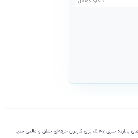
لپ تاپ 17 اینچی HP مدل Envy 17-cr0 که با نام HP ENVY 17.3 inch Laptop PC 17-cr0000 نیز شناخته می‌شود، به‌عنوان یکی از مدل‌های بالارده سری Envy، برای کاربران حرفه‌ای خلاق و مالتی مدیا