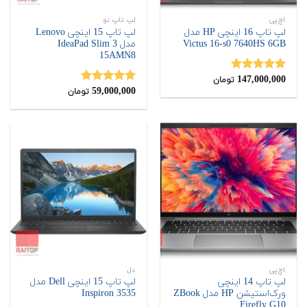
اچ‌پی
لپ تاپ نو
لپ تاپ 16 اینچی HP مدل
لپ تاپ 15 اینچی Lenovo
Victus 16-s0 7640HS 6GB
مدل IdeaPad Slim 3
15AMN8
147,000,000
نمره
5.00
تومان
از 5
59,000,000
نمره
5.00
تومان
از 5
اچ‌پی
دل
لپ تاپ 14 اینچی
لپ تاپ 15 اینچی Dell مدل
ورک‌استیشن HP مدل ZBook
Inspiron 3535
Firefly G10