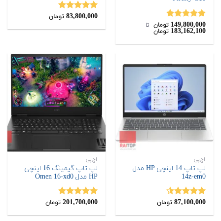
83,800,000
نمره
5.00
تومان
149,800,000
از 5
نمره
5.00
تومان
‌ تا ‌
183,162,100
تومان
از 5
اچ‌پی
اچ‌پی
لپ تاپ 14 اینچی HP مدل
لپ تاپ گیمینگ 16 اینچی
14z-em0
HP مدل Omen 16-xd0
201,700,000
87,100,000
نمره
4.50
نمره
4.85
تومان
تومان
از 5
از 5