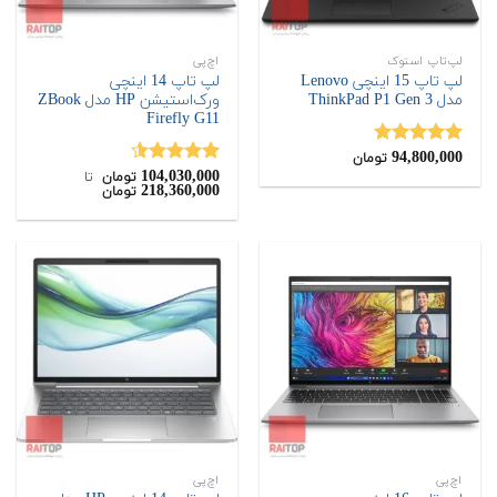
لپ‌تاپ استوک
اچ‌پی
لپ تاپ 15 اینچی Lenovo
لپ تاپ 14 اینچی
مدل ThinkPad P1 Gen 3
ورک‌استیشن HP مدل ZBook
Firefly G11
94,800,000
نمره
5.00
تومان
از 5
104,030,000
نمره
4.50
تومان
‌ تا ‌
218,360,000
تومان
از 5
اچ‌پی
اچ‌پی