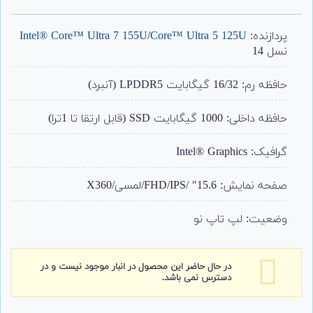
2
امتیاز
5.00
از 5 امتیاز
مشتری
پردازنده:
Intel® Core™ Ultra 7 155U
Core™ Ultra 5 125U
/
نسل 14
حافظه رم: 16/32 گیگابایت LPDDR5 (آنبرد)
حافظه داخلی: 1000 گیگابایت SSD (قابل ارتقا تا 1ترا)
گرافیک: Intel® Graphics
صفحه نمایش: 15.6″ /FHD/IPS/لمسی/X360
وضعیت: لپ تاپ نو
در حال حاضر این محصول در انبار موجود نیست و در
دسترس نمی باشد.