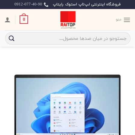
Ski
0912-077-40-90
فروشگاه اینترنتی لپ‌تاپ استوک رایتاپ
t
conten
منو
0
جستجو
برای: