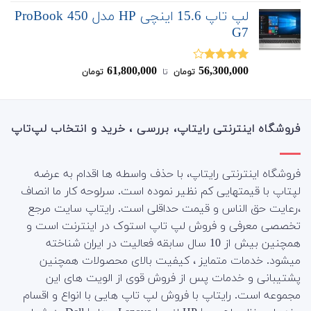
4.00
از 5
لپ تاپ 15.6 اینچی HP مدل ProBook 450
G7
61,800,000
56,300,000
نمره
تومان
‌ تا ‌
تومان
4.00
از 5
فروشگاه اینترنتی رایتاپ، بررسی ، خرید و انتخاب لپ‌تاپ
فروشگاه اینترنتی رایتاپ، با حذف واسطه ها اقدام به عرضه
لپتاپ با قیمتهایی کم نظیر نموده است. سرلوحه کار ما انصاف
،رعایت حق الناس و قیمت حداقلی است. رایتاپ سایت مرجع
تخصصی معرفی و فروش لپ تاپ استوک در اینترنت است و
همچنین بیش از 10 سال سابقه فعالیت در ایران شناخته
میشود. خدمات متمایز ، کیفیت بالای محصولات همچنین
پشتیبانی و خدمات پس از فروش قوی از الویت های این
مجموعه است.
رایتاپ با فروش لپ تاپ هایی با انواع و اقسام