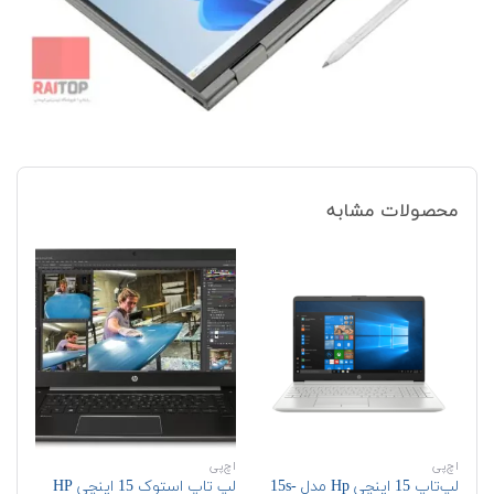
محصولات مشابه
اچ‌پی
اچ‌پی
اچ‌
لپ‌تاپ 15 اینچی Hp مدل 15s-
لپ تاپ استوک 15 اینچی HP