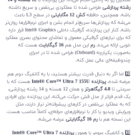
رشته پردازشی
طراحی شده تا عملکردی بی‌نقص و سریع داشته
باشه. همچنین، حافظه
کش 12 مگابایتی
در سطح L3 باعث
می‌شه که پردازش‌ها سریع‌تر انجام بشن و اجرای نرم‌افزارها روان‌تر
باشه. کنار این پردازنده، گرافیک داخلی Intel® Graphics قرار داره
که برای نیازهای گرافیکی معمول و تماشای محتوای بصری عملکرد
خوبی ارائه می‌ده.
رم
این مدل هم
16 گیگابایت
هست که
به‌صورت یکپارچه (Onboard) طراحی شده تا در اجرای
چندوظیفه‌ای عالی عمل کنه.
2️⃣ اما اگر به دنبال قدرت بیشتر هستید، با یه کانفیگ دوم هم
عرضه شده،
پردازنده Intel® Core™ Ultra 7 155U
هست که با
سرعتی تا
4.8 گیگاهرتز
و همان 12 هسته و 14 رشته پردازشی،
یک قدم فراتر از مدل قبلی حرکت می‌کنه. این پردازنده برای افرادی
که به عملکرد بی‌نقص در کارهای پیشرفته‌تر نیاز دارند، مثل
ویرایش ویدیو یا کار با نرم‌افزارهای حرفه‌ای، کاملاً مناسب هست.
این نسخه هم با
رم 16 گیگابایتی
عرضه می‌شه.
3️⃣ و کانفیگ سوم، با همون
پردازنده Intel® Core™ Ultra 7