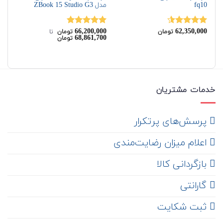
fq10
مدل ZBook 15 Studio G3
G8
00
66,200,000
62,350,000
نمره
4.50
نمره
5.00
نم
تومان
تومان
‌ تا ‌
00
68,861,700
تومان
از 5
از 5
از 
خدمات مشتریان
‌ پرسش‌های پرتکرار
اعلام میزان رضایت‌مندی
‌ بازگردانی کالا
گارانتی
ثبت شکایت