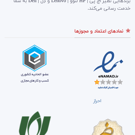
برندهایی نظیر اچ پی | HP لنوو | Lenovo و دِل | Dell به شما
خدمت رسانی می‌کند.
نمادهای اعتماد و مجوزها
احراز