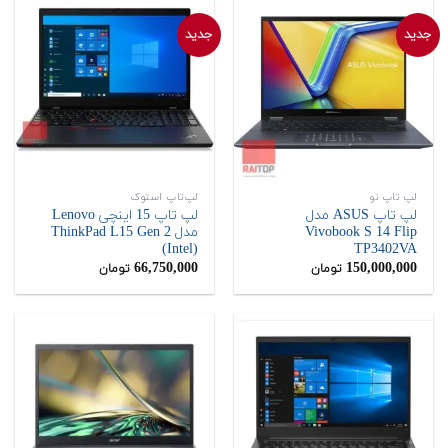
جدید
جدید
لپ تاپ نو
لپ‌تاپ استوک
لپ تاپ ASUS مدل
لپ تاپ 15 اینچی Lenovo
Vivobook S 14 Flip
مدل ThinkPad L15 Gen 2
(Intel)
TP3402VA
66,750,000
150,000,000
تومان
تومان