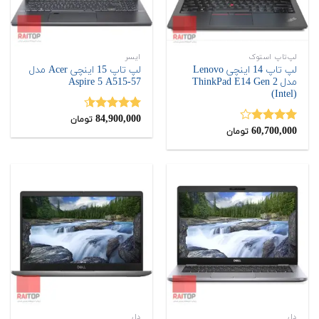
لپ‌تاپ استوک
ایسر
لپ تاپ 14 اینچی Lenovo
لپ تاپ 15 اینچی Acer مدل
مدل ThinkPad E14 Gen 2
Aspire 5 A515-57
(Intel)
84,900,000
نمره
4.50
تومان
60,700,000
از 5
نمره
تومان
4.00
از 5
دل
دل