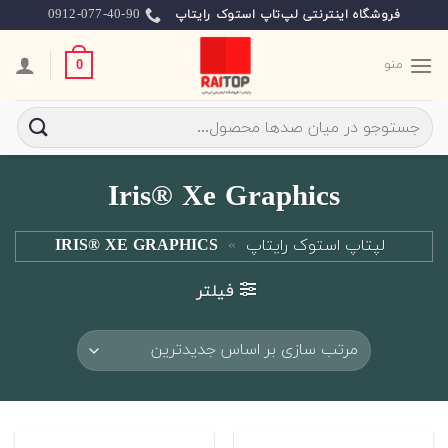
Ski
0912-077-40-90
فروشگاه اینترنتی لپ‌تاپ استوک رایتاپ
t
conten
منو
0
جستجو
برای:
Iris® Xe Graphics
لپتاپ استوک رایتاپ
»
IRIS® XE GRAPHICS
فیلتر