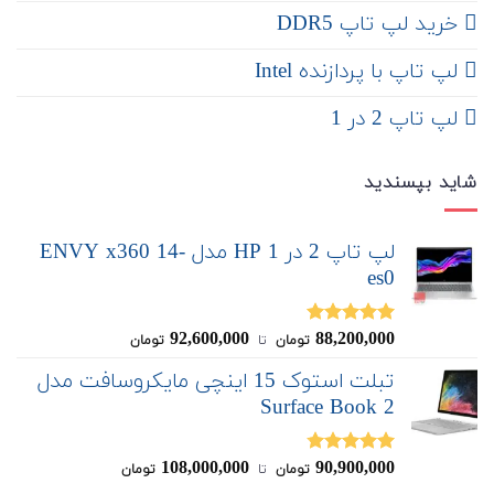
خرید لپ تاپ DDR5
لپ تاپ با پردازنده Intel
لپ تاپ 2 در 1
شاید بپسندید
لپ تاپ 2 در 1 HP مدل ENVY x360 14-
es0
92,600,000
88,200,000
نمره
5.00
تومان
‌ تا ‌
تومان
از 5
تبلت استوک 15 اینچی مایکروسافت مدل
Surface Book 2
108,000,000
90,900,000
نمره
4.75
تومان
‌ تا ‌
تومان
از 5