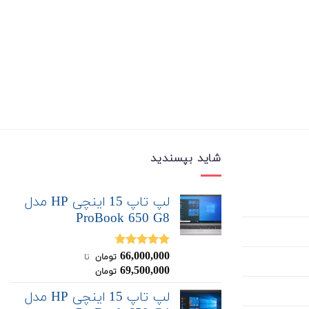
شاید بپسندید
لپ تاپ 15 اینچی HP مدل
ProBook 650 G8
66,000,000
نمره
4.67
تومان
‌ تا ‌
از 5
69,500,000
تومان
لپ تاپ 15 اینچی HP مدل