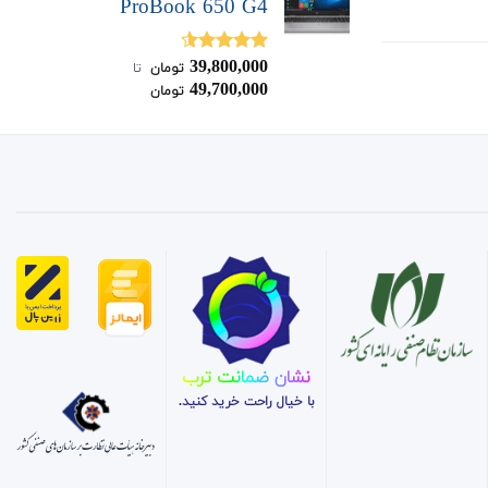
ProBook 650 G4
39,800,000
نمره
4.50
تومان
‌ تا ‌
از 5
49,700,000
تومان
نشان ضمانت ترب
با خیال راحت خرید کنید.