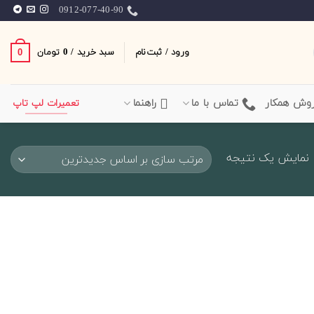
0912-077-40-90
ورود / ثبت‌نام
سبد خرید /
0
0
تومان
وش همکار
تماس با ما
راهنما
تعمیرات لپ تاپ
نمایش یک نتیجه