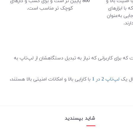
با امنیت بالا و
800 پایین تر است و برای کسب و کارهای
 با ابزارهای
کوچک تر مناسب است.
ایی به‌عنوان
رند.
EliteB از سری Elitebook جز لپ‌تاپ های چرخشی، لمسی و چندکاره HP است که برای کاربرانی که نیاز به تبدیل دستگاهشان از لپ‌تاپ به
لپ‌تاپ 2 در 1
با کارایی بالا و امکانات امنیتی بالا هستند،
شاید بپسندید