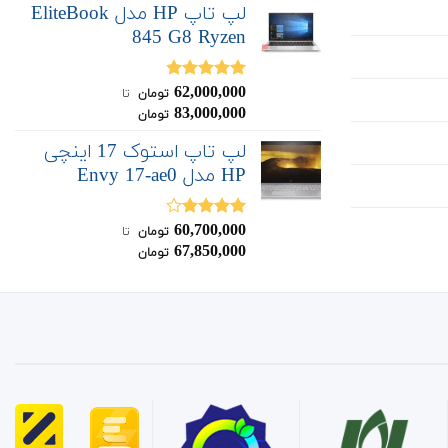
لپ تاپ HP مدل EliteBook
845 G8 Ryzen
62,000,000
نمره
4.80
تومان
‌ تا ‌
از 5
83,000,000
تومان
لپ تاپ استوک 17 اینچی
HP مدل Envy 17-ae0
60,700,000
نمره
تومان
‌ تا ‌
4.00
از 5
67,850,000
تومان