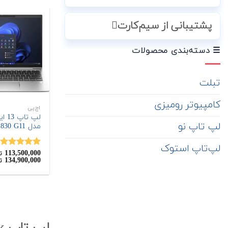
پشتیبانی از سیم‌کارت
☰ دسته‌بندی محصولات
تبلت
کامپیوتر رومیزی
اچ‌پی
لپ تاپ نو
مدل EliteBook 830 G11
لپ‌تاپ استوک
113,500,000
نمره
5.00
ت
134,900,000
ت
از 5