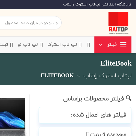
Ski
فروشگاه اینترنتی لپ‌تاپ استوک رایتاپ
t
conten
جستجو
برای:
‌لپ تاپ استوک
‌لپ تاپ نو
‌ تبل
فیلتر
EliteBook
لپتاپ استوک رایتاپ
»
ELITEBOOK
🔍 فیلتر محصولات براساس
فیلتر های اعمال شده:
محدوده قیمت