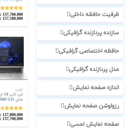
ظرفیت حافظه داخلی
137,700,000
نمره
4.67
ت
157,500,000
ت
از 5
سازنده پردازنده گرافیکی
حافظه اختصاصی گرافیکی
مدل پردازنده گرافیکی
اندازه صفحه نمایش
اچ‌پی
مدل EliteBook 840 G11
رزولوشن صفحه نمایش
127,800,000
نمره
4.50
ت
137,700,000
ت
از 5
صفحه نمایش لمسی