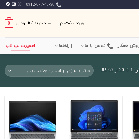
0912-077-40-90
ورود / ثبت‌نام
سبد خرید /
0
0
تومان
وش همکار
تماس با ما
راهنما
تعمیرات لپ تاپ
Sorted
6 کالا
by
latest