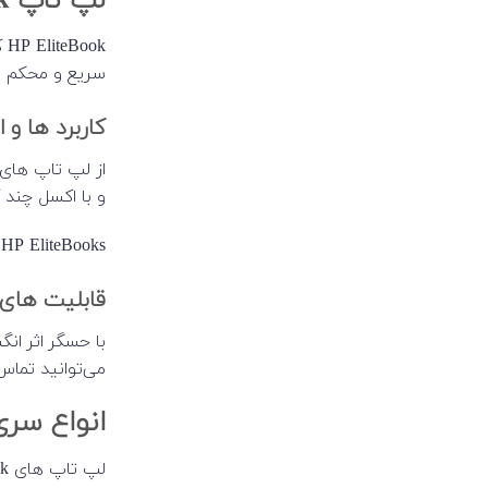
لپ تاپ EliteBook
ok
سریع و محکم ا
کاربرد ها و 
و با اکسل چند ک
HP EliteBooks بدنه محکم و آلومینیومی دارد. علاوه بر سخت افزار مناسب، نرم افزار های امنیتی نیز دارد.
قابلیت های 
می‌توانید تماس
انواع سری
لپ تاپ های EliteBook در سری های 600، 800 و 1000 عرضه شده اند.