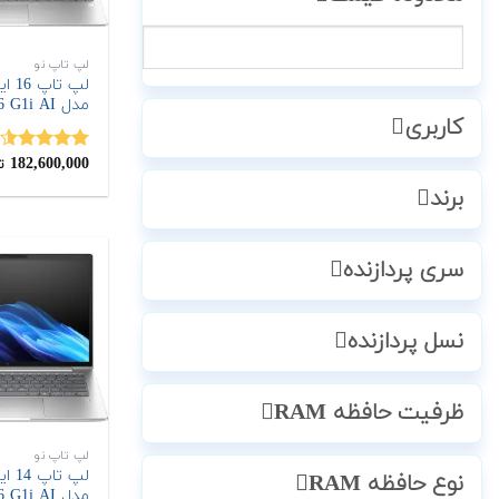
لپ تاپ نو
مدل EliteBook 6 G1i AI
کاربری
182,600,000
نمره
4.50
ت
از 5
برند
سری پردازنده
نسل پردازنده
ظرفیت حافظه RAM
لپ تاپ نو
نوع حافظه RAM
مدل EliteBook 6 G1i AI