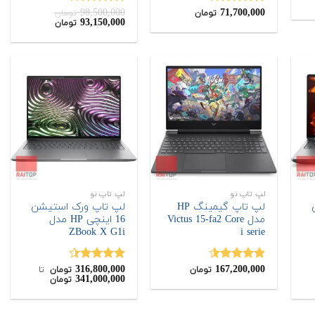
98,500,000
71,700,000
نمره
نمره
تومان
تومان
قیمت
قیمت
93,150,000
تومان
4.00
از 5
4.00
از 5
اصلی:
فعلی:
93,150,000
98,500,000
تومان
تومان.
بود.
لپ تاپ نو
لپ تاپ نو
لپ تاپ گیمینگ HP
لپ تاپ ورک استیشن
مدل Victus 15-fa2 Core
16 اینچی HP مدل
ZBook X G1i
i serie
316,800,000
167,200,000
نمره
4.50
نمره
4.33
تومان
تومان
‌ تا ‌
341,000,000
تومان
از 5
از 5