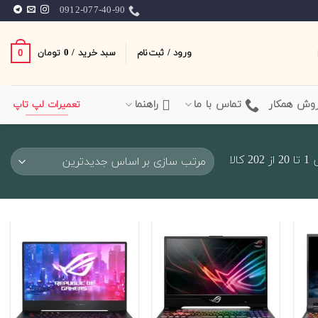
0912-077-40-90
ورود / ثبت‌نام
سبد خرید /
0
0
تومان
وش همکار
تماس با ما
راهنما
تعمیرات لپ تاپ
Sorted
الا
by
latest