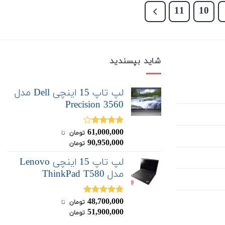
11
10
شاید بپسندید
لپ تاپ 15 اینچی Dell مدل
Precision 3560
61,000,000
نمره
تومان
‌ تا ‌
4.00
از 5
90,950,000
تومان
لپ تاپ 15 اینچی Lenovo
مدل ThinkPad T580
48,700,000
نمره
5.00
تومان
‌ تا ‌
از 5
51,900,000
تومان