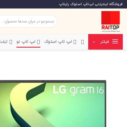
Ski
فروشگاه اینترنتی لپ‌تاپ استوک رایتاپ
t
conten
جستجو
برای:
‌لپ تاپ استوک
‌لپ تاپ نو
‌ تبل
فیلتر