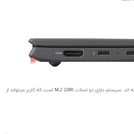
مانند تمام لپ‌تاپ‌های Gram، لپ تاپ Gram 16 به راحتی قابل ارتقا نیست. پیچ‌های پایینی زیر برچسب‌ها و پایه‌های لاستیکی قرار گرفته اند. سیستم دارای دو اسلات M.2 2280 است که کاربر میتواند از