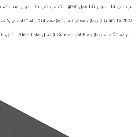
لپ تاپ 16 اینچی LG مدل gram یک لپ تاپ 16 اینچی است که با نام Gram 16 نیز شناخته می‌شود. این لپ تاپ درواقع به روز رسانی نسخه 2021 یعنی الجی گرم 2021 است.
Gram 16 2022 از پردازنده‌های نسل دوازدهم اینتل استفاده می‌کند.
این دستگاه به پردازنده Core i7-1260P از نسل Alder Lake اینتل، 16 گیگابایت رم DDR5 آنبرد (5200 مگاهرتز) و SSD 1 ترابایتی NVMe با فرمت M.2 مجهز شده است.