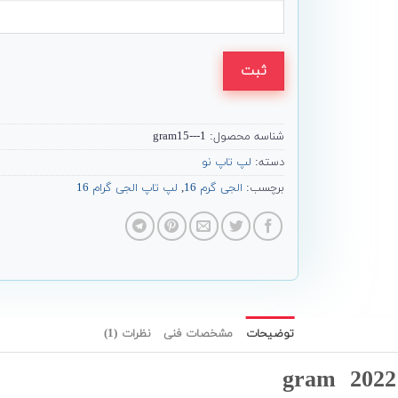
ثبت
شناسه محصول:
gram15---1
دسته:
لپ تاپ نو
برچسب:
الجی گرم 16
,
لپ تاپ الجی گرام 16
توضیحات
مشخصات فنی
نظرات (1)