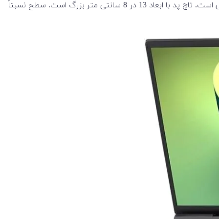
با وجود نازک و سبک بودن شاسی، کلیدها دارای عمقی بیشتر از حد انتظار است. دستگاه دارای نور پس زمینه سفید با دو سطح روشنایی است. تاچ پد با ابعاد 13 در 8 سانتی متر بزرگ است. سطح نسبتاً