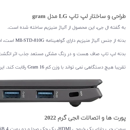
طراحی و ساختار لپ تاپ LG مدل gram
به گفته ال جی، این محصول از آلیاژ منیزیم ساخته شده است.
بدنه از جنس آلیاژ منیزیم دارای گواهینامه MIl-STD-810G است، اما این لپ تاپ به اندازه
بدنه لپ تاپ صاف هست و در رنگ مشکی مستعد جذب اثر انگشت اس
تقریبا هیچ دستگاهی نمی تواند با وزن کم Gram 16 رقابت کند. این لپ تاپ با وزن 1.2 کیلوگرم است، که حمل آن بسیار آسان است.
پورت ها و اتصالات الجی گرم 2022
سمت چپ دارای یک خروجی HDMI، یک جک صدا و دو پورت USB 4 جدید (با پشتیبانی از Tunderbolt 4، DisplayPort و Power Delivery) است.