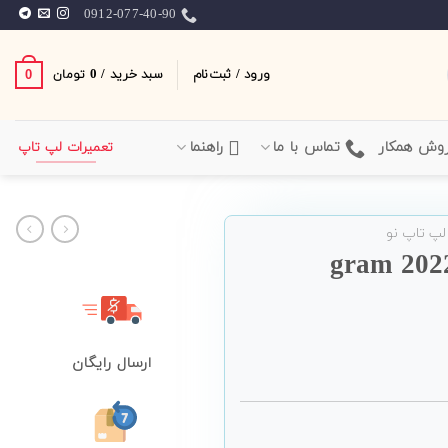
0912-077-40-90
ورود / ثبت‌نام
سبد خرید /
0
0
تومان
وش همکار
تماس با ما
راهنما
تعمیرات لپ تاپ
لپ تاپ نو
ارسال رایگان