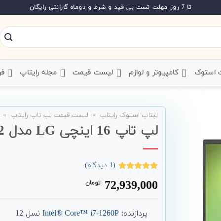
تا 7 روز مهلت تست بی قید و شرط و دوماه گارانتی رایگان
ت استوک
‌ کامپیوتر و لوازم
‌ لیست قیمت
‌ مجله رایتاپ
فر
لپتاپ استوک رایتاپ
»
لیست قیمت لپ تاپ رایتاپ
»
لپ تاپ 16 اینچی LG مدل gram 2022
(
1
دیدگاه)
1
امتیاز
5.00
72,939,000
تومان
از 5 امتیاز
مشتری
پردازنده:
Intel® Core™ i7-1260P
نسل 12