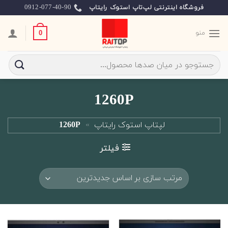
Ski
0912-077-40-90
فروشگاه اینترنتی لپ‌تاپ استوک رایتاپ
t
conten
منو
0
جستجو
برای:
1260P
لپتاپ استوک رایتاپ
»
1260P
فیلتر