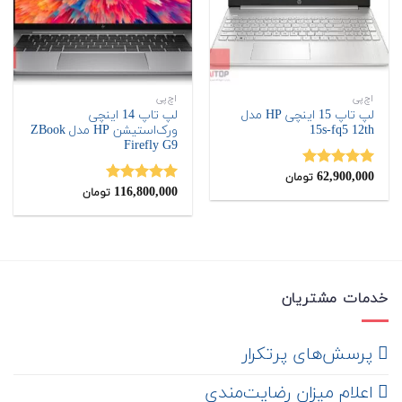
اچ‌پی
اچ‌پی
لپ تاپ 15 اینچی HP مدل
لپ تاپ 14 اینچی
15s-fq5 12th
ورک‌استیشن HP مدل ZBook
Firefly G9
62,900,000
نمره
5.00
تومان
از 5
116,800,000
نمره
5.00
تومان
از 5
خدمات مشتریان
‌ پرسش‌های پرتکرار
اعلام میزان رضایت‌مندی