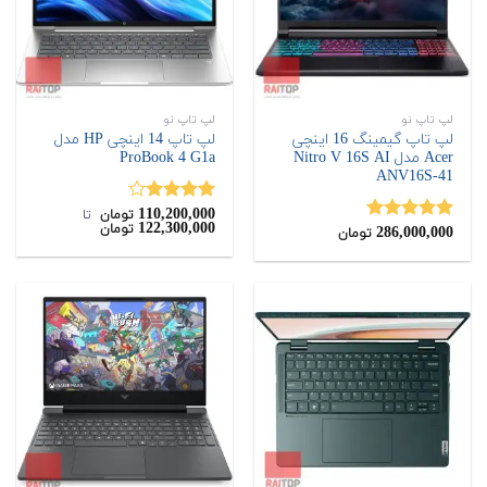
لپ تاپ نو
لپ تاپ نو
لپ تاپ گیمینگ 16 اینچی
لپ تاپ 14 اینچی HP مدل
Acer مدل Nitro V 16S AI
ProBook 4 G1a
ANV16S-41
110,200,000
نمره
تومان
‌ تا ‌
122,300,000
تومان
286,000,000
4.00
از 5
نمره
5.00
تومان
از 5