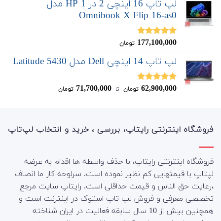
لپ تاپ 16 اینچی 2 در 1 HP مدل
Omnibook X Flip 16-as0
177,100,000
نمره
4.67
تومان
از 5
لپ تاپ 14 اینچی Dell مدل Latitude 5430
71,700,000
62,900,000
نمره
5.00
تومان
‌ تا ‌
تومان
از 5
فروشگاه اینترنتی رایتاپ، بررسی ، خرید و انتخاب لپ‌تاپ
فروشگاه اینترنتی رایتاپ، با حذف واسطه ها اقدام به عرضه
لپتاپ با قیمتهایی کم نظیر نموده است. سرلوحه کار ما انصاف
،رعایت حق الناس و قیمت حداقلی است. رایتاپ سایت مرجع
تخصصی معرفی و فروش لپ تاپ استوک در اینترنت است و
همچنین بیش از 10 سال سابقه فعالیت در ایران شناخته