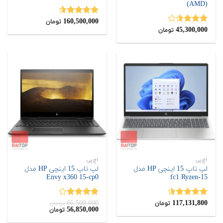
(AMD)
160,500,000
نمره
4.50
تومان
45,300,000
از 5
نمره
تومان
3.50
از
5
اچ‌پی
اچ‌پی
لپ تاپ 15 اینچی HP مدل
لپ تاپ 15 اینچی HP مدل
Envy x360 15-cp0
15-fc1 Ryzen
66,500,000
117,131,800
نمره
4.50
نمره
تومان
تومان
قیمت
قیمت
56,850,000
تومان
از 5
4.00
از 5
اصلی:
فعلی:
56,850,000
66,500,000