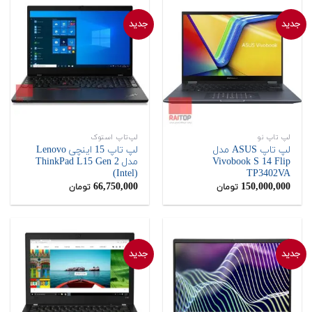
جدید
جدید
لپ تاپ نو
لپ‌تاپ استوک
لپ تاپ ASUS مدل
لپ تاپ 15 اینچی Lenovo
Vivobook S 14 Flip
مدل ThinkPad L15 Gen 2
(Intel)
TP3402VA
66,750,000
150,000,000
تومان
تومان
جدید
جدید