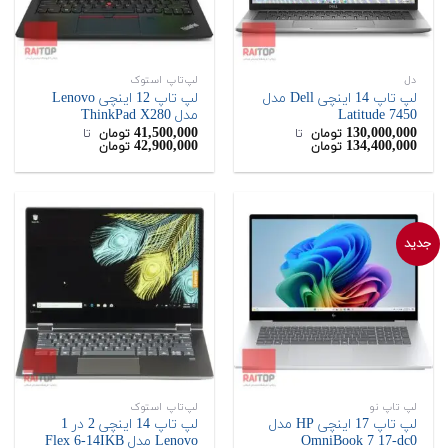
دل
لپ‌تاپ استوک
لپ تاپ 14 اینچی Dell مدل
لپ تاپ 12 اینچی Lenovo
Latitude 7450
مدل ThinkPad X280
41,500,000
130,000,000
تومان
‌ تا ‌
تومان
‌ تا ‌
42,900,000
134,400,000
تومان
تومان
جدید
لپ تاپ نو
لپ‌تاپ استوک
لپ تاپ 17 اینچی HP مدل
لپ تاپ 14 اینچی 2 در 1
OmniBook 7 17-dc0
Lenovo مدل Flex 6-14IKB