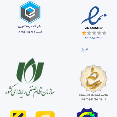
احراز