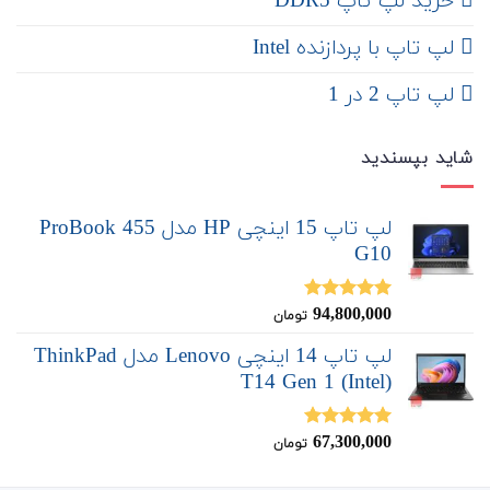
خرید لپ تاپ DDR5
لپ تاپ با پردازنده Intel
لپ تاپ 2 در 1
شاید بپسندید
لپ تاپ 15 اینچی HP مدل ProBook 455
G10
94,800,000
نمره
5.00
تومان
از 5
لپ تاپ 14 اینچی Lenovo مدل ThinkPad
T14 Gen 1 (Intel)
67,300,000
نمره
5.00
تومان
از 5