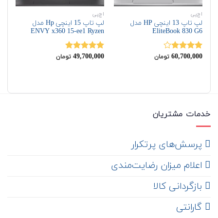
اچ‌پی
اچ‌پی
اچ‌
لپ تاپ 13 اینچی HP مدل
لپ تاپ 15 اینچی Hp مدل
لپ
EliteBook 830 G6
ENVY x360 15-ee1 Ryzen
HP مدل  15 G3
00
49,700,000
60,700,000
نمره
نمره
5.00
نم
تومان
تومان
00
4.00
از 5
از 5
از 
خدمات مشتریان
‌ پرسش‌های پرتکرار
اعلام میزان رضایت‌مندی
‌ بازگردانی کالا
گارانتی