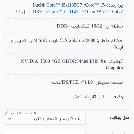
پردازنده: Intel®
Core™ i7-
/
Core™ i5-1135G7
i7-1165G7
/ Core™
Core™ i5-1145G7
/
1185G7
نسل 11
حافظه رم: 16/32 گیگابایت DDR4
حافظه داخلی: 256/512/2000 گیگابایت SSD (قابل تغییر و
ارتقا)
گرافیک: NVIDIA T500 4GB GDDR5/Intel IRIS Xe
Graphics
صفحه نمایش: 14.0″/ IPS/FHD/مات
وضعیت: لپ تاپ استوک
❌ انتخابِ کانفیگِ دیگر
مدل پردازنده