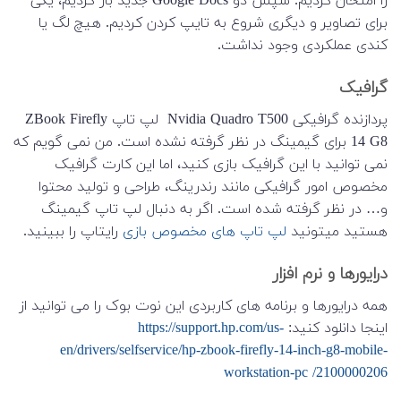
را امتحان کردیم. سپس دو Google Docs جدید باز کردیم، یکی
برای تصاویر و دیگری شروع به تایپ کردن کردیم. هیچ لگ یا
کندی عملکردی وجود نداشت.
گرافیک
پردازنده گرافیکی Nvidia Quadro T500 لپ تاپ ZBook Firefly
14 G8 برای گیمینگ در نظر گرفته نشده است. من نمی گویم که
نمی توانید با این گرافیک بازی کنید، اما این کارت گرافیک
مخصوص امور گرافیکی مانند رندرینگ، طراحی و تولید محتوا
و… در نظر گرفته شده است. اگر به دنبال لپ تاپ گیمینگ
هستید میتونید
لپ تاپ های مخصوص بازی
رایتاپ را ببینید.
درایورها و نرم افزار
همه درایورها و برنامه های کاربردی این نوت بوک را می توانید از
اینجا دانلود کنید:
https://support.hp.com/us-
en/drivers/selfservice/hp-zbook-firefly-14-inch-g8-mobile-
workstation-pc /2100000206