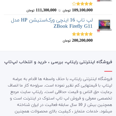
111,300,000
109,100,000
نمره
تومان
‌ تا ‌
تومان
4.00
از 5
لپ تاپ 16 اینچی ورک‌استیشن HP مدل
ZBook Firefly G11
200,200,000
نمره
5.00
تومان
از 5
فروشگاه اینترنتی رایتاپ، بررسی ، خرید و انتخاب لپ‌تاپ
فروشگاه اینترنتی رایتاپ، با حذف واسطه ها اقدام به عرضه
لپتاپ با قیمتهایی کم نظیر نموده است. سرلوحه کار ما انصاف
،رعایت حق الناس و قیمت حداقلی است. رایتاپ سایت مرجع
تخصصی معرفی و فروش لپ تاپ استوک در اینترنت است و
همچنین بیش از 10 سال سابقه فعالیت در ایران شناخته
میشود. خدمات متمایز ، کیفیت بالای محصولات همچنین