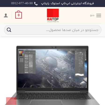
Ski
0912-077-40-90
فروشگاه اینترنتی لپ‌تاپ استوک رایتاپ
t
conten
منو
0
جستجو
برای: