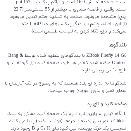
نسبت صفحه نمایش 16:9 است و تراکم پیکسل – 157 ppi
است. وقتی از فاصله مساوی یا بیشتر از 55 سانتی‌متر (22.7
اینچ) مشاهده می‌شود، صفحه به شبکیه چشم تبدیل می‌شود
(از این فاصله، چشم فرد دیگر پیکسل‌های جداگانه را متمایز
نمی‌کند و برای نگاه کردن به لپ‌تاپ طبیعی است).
بلندگوها
ZBook Firefly 14 G8 با بلندگوهای تنظیم شده توسط Bang &
Olufsen عرضه شده که در هر طرف صفحه کلید قرار گرفته اند و
طرح مثلثی زیبایی دارند.
بلندگوها به اندازه ای بلند هستند که به وضوح در یک آپارتمان با
صدای تمیز و بدون اعوجاج جواب میدهد.
صفحه کلید و تاچ پد
با نگاه کردن به پایین لپ تاپ، یک صفحه کلید مشکی به سبک
Chiclet با نور پس زمینه با حروف (فونت سفید) پیدا می کنیم.
همچنین یک ترک پوینت، بین کلیدهای G، H و B وجود دارد.