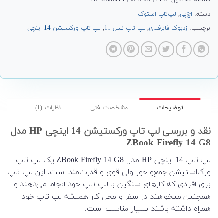
شناسه محصول:
9-11{ JPN-33 }-10- zbook14-
دسته:
اچ‌پی
,
لپ‌تاپ استوک
برچسب:
زدبوک فایرفلای
,
لپ تاپ نسل 11
,
لپ تاپ ورکسیشن 14 اینچی
توضیحات
مشخصات فنی
نظرات (1)
نقد و بررسی لپ تاپ ورکستیشن 14 اینچی HP مدل
ZBook Firefly 14 G8
لپ تاپ 14 اینچی HP مدل ZBook Firefly 14 G8 یک لپ تاپ
ورک‌استیشن جمع‌و جور ولی قوی و قدرت‌مند است. این لپ تاپ
برای افرادی که کارهای سنگین با لپ تاپ خود انجام می‌دهند و
همچنین میخواهند در سفر و محل کار همیشه لپ تاپ خود را
همراه داشته باشند بسیار مناسب است.