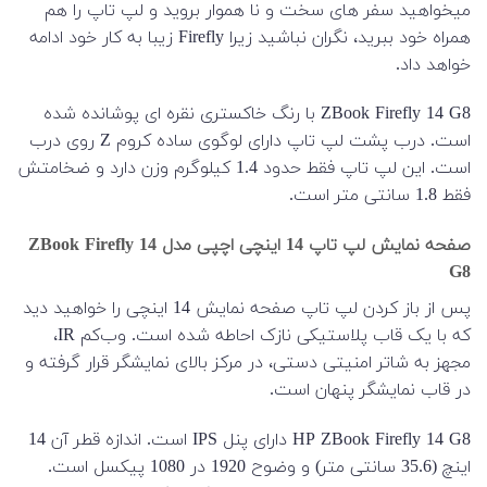
میخواهید سفر های سخت و نا هموار بروید و لپ تاپ را هم
همراه خود ببرید، نگران نباشید زیرا Firefly زیبا به کار خود ادامه
خواهد داد.
ZBook Firefly 14 G8 با رنگ خاکستری نقره ای پوشانده شده
است. درب پشت لپ تاپ دارای لوگوی ساده کروم Z روی درب
است. این لپ تاپ فقط حدود 1.4 کیلوگرم وزن دارد و ضخامتش
فقط 1.8 سانتی متر است.
صفحه نمایش لپ تاپ 14 اینچی اچپی مدل ZBook Firefly 14
G8
پس از باز کردن لپ تاپ صفحه نمایش 14 اینچی را خواهید دید
که با یک قاب پلاستیکی نازک احاطه شده است. وب‌کم IR،
مجهز به شاتر امنیتی دستی، در مرکز بالای نمایشگر قرار گرفته و
در قاب نمایشگر پنهان است.
HP ZBook Firefly 14 G8 دارای پنل IPS است. اندازه قطر آن 14
اینچ (35.6 سانتی متر) و وضوح 1920 در 1080 پیکسل است.