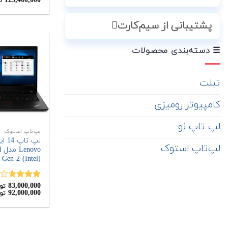
123,400,000
ت
4.00
از 5
پشتیبانی از سیم‌کارت
☰ دسته‌بندی محصولات
تبلت
کامپیوتر رومیزی
لپ تاپ نو
لپ‌تاپ استوک
لپ تاپ
لپ‌تاپ استوک
o
 Gen 2 (Intel)
83,000,000
نمره
تو
92,000,000
تو
3.67
از
5