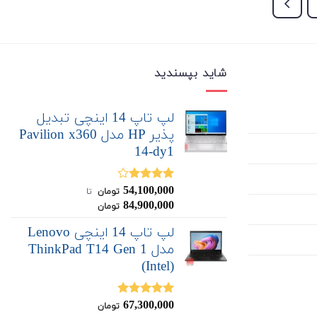
شاید بپسندید
لپ تاپ 14 اینچی تبدیل
پذیر HP مدل Pavilion x360
14-dy1
54,100,000
نمره
تومان
‌ تا ‌
4.00
از 5
84,900,000
تومان
لپ تاپ 14 اینچی Lenovo
مدل ThinkPad T14 Gen 1
(Intel)
67,300,000
نمره
5.00
تومان
از 5