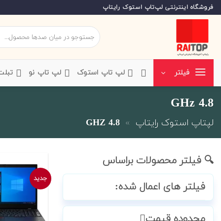
Ski
فروشگاه اینترنتی لپ‌تاپ استوک رایتاپ
t
conten
جستجو
برای:
‌لپ تاپ استوک
‌لپ تاپ نو
‌ تبل
فیلتر
4.8 GHz
لپتاپ استوک رایتاپ
»
4.8 GHZ
🔍 فیلتر محصولات براساس
جدید
فیلتر های اعمال شده:
محدوده قیمت