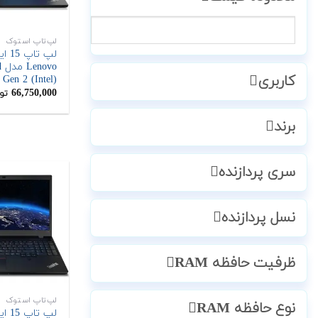
لپ‌تاپ استوک
لپ تاپ
o
کاربری
 Gen 2 (Intel)
66,750,000
تو
برند
سری پردازنده
نسل پردازنده
ظرفیت حافظه RAM
لپ‌تاپ استوک
نوع حافظه RAM
لپ تاپ