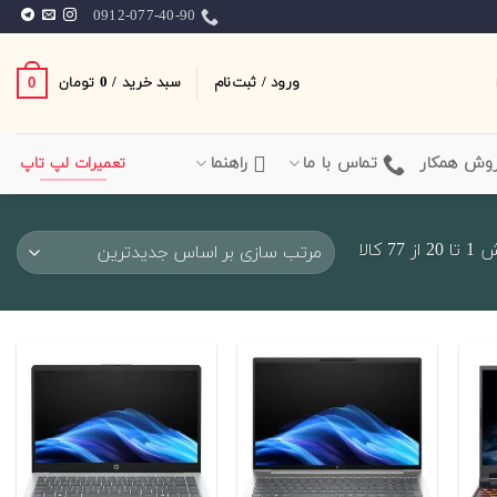
0912-077-40-90
ورود / ثبت‌نام
سبد خرید /
0
0
تومان
وش همکار
تماس با ما
راهنما
تعمیرات لپ تاپ
Sorted
7 کالا
by
latest