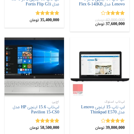
Lenovo مدل Flex 6-14IKB
مدل Fortis Flip G1i
35,400,000
42,000,000
نمره
نمره
4.67
تومان
تومان
قیمت
قیمت
37,600,000
تومان
3.50
از
از 5
اصلی:
فعلی:
5
37,600,000
42,000,000
تومان
تومان.
بود.
لپ‌تاپ استوک
اچ‌پی
لپ تاپ 15 اینچی Lenovo
لپ‌تاپ 15.6 اینچی HP مدل
مدل Thinkpad E570
Pavilion 15-CS0
58,500,000
39,800,000
نمره
نمره
5.00
تومان
تومان
4.00
از 5
از 5