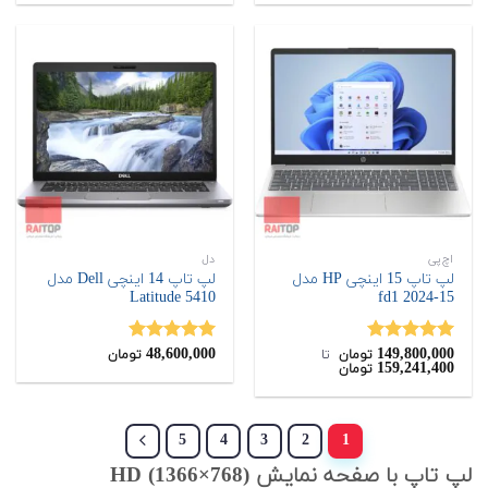
اچ‌پی
دل
لپ تاپ 15 اینچی HP مدل
لپ تاپ 14 اینچی Dell مدل
Latitude 5410
15-fd1 2024
48,600,000
149,800,000
نمره
5.00
نمره
5.00
تومان
‌ تا ‌
تومان
159,241,400
تومان
از 5
از 5
5
4
3
2
1
لپ تاپ با صفحه نمایش HD (1366×768)