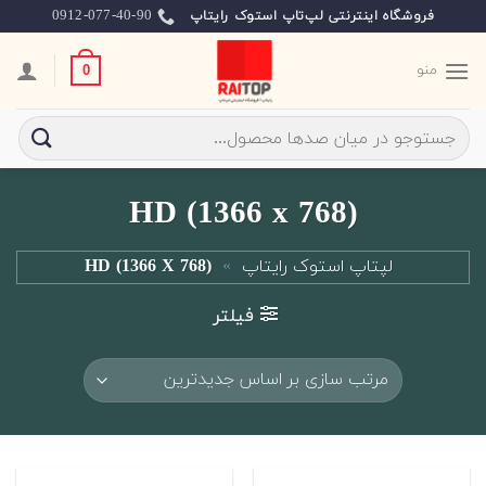
Ski
0912-077-40-90
فروشگاه اینترنتی لپ‌تاپ استوک رایتاپ
t
conten
منو
0
جستجو
برای:
HD (1366 x 768)
لپتاپ استوک رایتاپ
»
HD (1366 X 768)
فیلتر