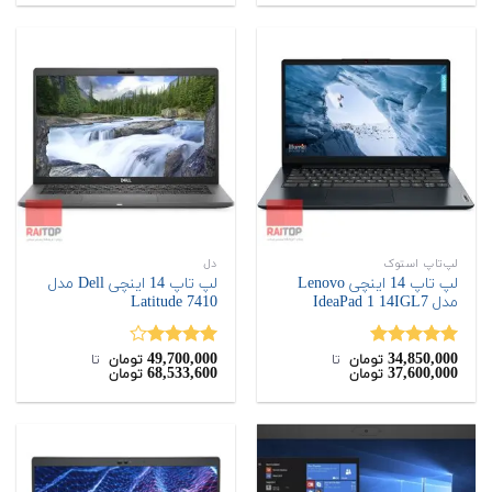
لپ‌تاپ استوک
دل
لپ تاپ 14 اینچی Lenovo
لپ تاپ 14 اینچی Dell مدل
مدل IdeaPad 1 14IGL7
Latitude 7410
49,700,000
34,850,000
نمره
5.00
نمره
تومان
‌ تا ‌
تومان
‌ تا ‌
68,533,600
37,600,000
تومان
تومان
از 5
4.00
از 5