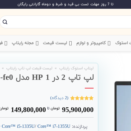
تا 7 روز مهلت تست بی قید و شرط و دوماه گارانتی رایگان
ت استوک
‌ کامپیوتر و لوازم
‌ لیست قیمت
‌ مجله رایتاپ
فر
لپتاپ استوک رایتاپ
»
لیست قیمت لپ تاپ رایتاپ
»
لپ تاپ 2 در 1 HP مدل Envy x360 15-fe0
(
2
دیدگاه)
2
امتیاز
5.00
149,800,000
95,900,000
تومان
‌ تا ‌
تومان
از 5 امتیاز
مشتری
پردازنده:
Intel® Core™ i5-1335U
Core™ i7-1355U
/