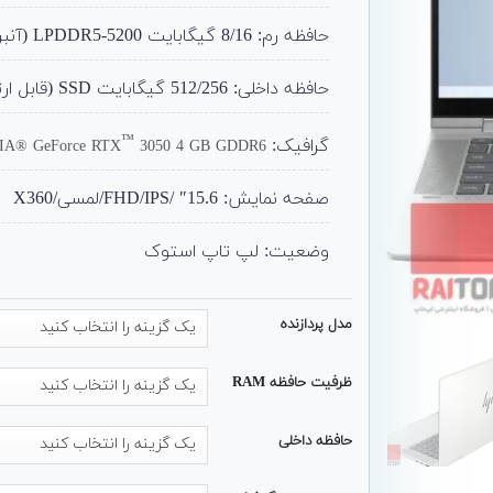
حافظه رم: 8/16 گیگابایت LPDDR5-5200 (آنبرد)
حافظه داخلی: 512/256 گیگابایت SSD (قابل ارتقا تا 1ترا)
™
گرافیک: Intel® Iris® X
DIA® GeForce RTX
3050 4 GB GDDR6
صفحه نمایش: 15.6″ /FHD/IPS/لمسی/X360
وضعیت: لپ تاپ استوک
مدل پردازنده
ظرفیت حافظه RAM
حافظه داخلی