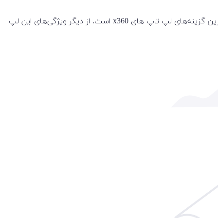
لپ تاپ 2 در 1 HP مدل Envy x360 15-fe0 به لطف بلندگوهای باکیفیت، صفحه نمایش باکیفیت و پردازنده‌ی جدید نسل 13 یکی از بهترین گزینه‌های لپ تاپ های x360 است. از دیگر ویژگی‌های این لپ