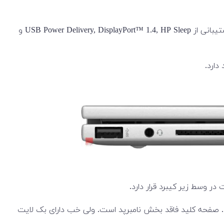
در سمت راست یک پورت USB-A (با پشتیبانی از سرعت 10Gbps signaling rate)، دو درگاه فوق‌العاده سریع USB-C Thunderbolt 4 (با پشتیبانی از USB Power Delivery, DisplayPort™ 1.4, HP Sleep و
ت. صفحه کلید فاقد بخش نامبرپد است. ولی خب دارای بک لایت