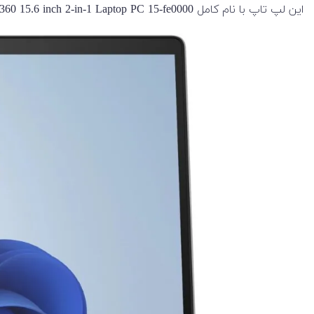
این لپ تاپ با نام کامل HP Envy x360 15.6 inch 2-in-1 Laptop PC 15-fe0000 نیز شناخته می‌شود.