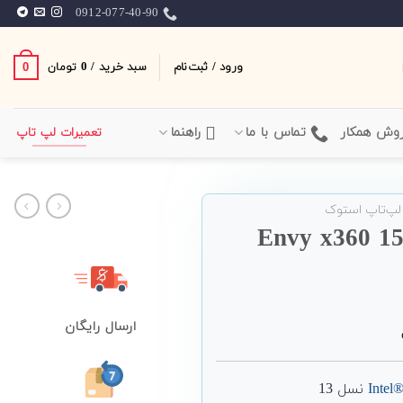
0912-077-40-90
ورود / ثبت‌نام
سبد خرید /
0
0
تومان
وش همکار
تماس با ما
راهنما
تعمیرات لپ تاپ
لپ‌تاپ استوک
ارسال رایگان
نسل 13