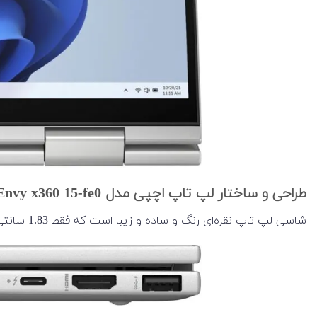
طراحی و ساختار لپ تاپ اچپی مدل Envy x360 15-fe0
شاسی لپ تاپ نقره‌ای رنگ و ساده و زیبا است که فقط 1.83 سانتی متر ضخامت دارد و وزنش 1.7 کیلوگرم است. بدنه فلزی است، اما از آلومینیوم بازیافتی ساخته شده است.