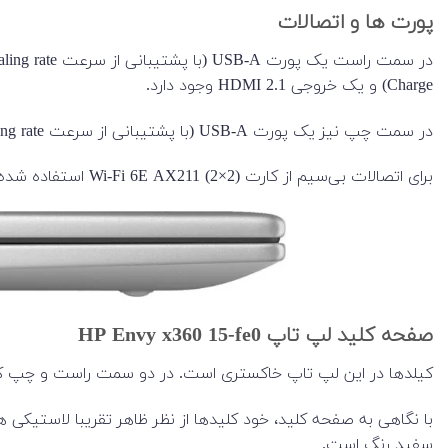
پورت ها و اتصالات
Charge) و یک خروجی HDMI 2.1 وجود دارد.
در سمت چپ نیز یک پورت USB-A (با پشتیبانی از سرعت 10Gbps signaling rate)، یک اسلات کارت SD و جک 3.5 میلی‌متری صدا وجود دارد.
برای اتصالات بی‌سیم از کارت Wi-Fi 6E AX211 (2×2) استفاده شده است که از Bluetooth® 5.3 نیز پشتیبانی می‌کند.
صفحه کلید لپ تاپ HP Envy x360 15-fe0
کیلدها در این لپ تاپ خاکستری است. در دو سمت راست و چپ کیبرد بلندگوی Bang & Olufsen قرار گرفته‌اند و یک تاچ پد بزرگ درست د
با نگاهی به صفحه کلید، خود کلیدها از نظر ظاهر تقریبا لاستی
سفید رنگ است.