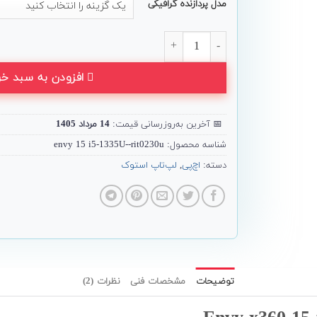
مدل پردازنده گرافیکی
لپ تاپ 2 در 1 HP مدل Envy x360 15-fe0 عدد
افزودن به سبد خر
📅
آخرین به‌روزرسانی قیمت:
14 مرداد 1405
شناسه محصول:
envy 15 i5-1335U--rit0230u
دسته:
اچ‌پی
,
لپ‌تاپ استوک
توضیحات
مشخصات فنی
نظرات (2)