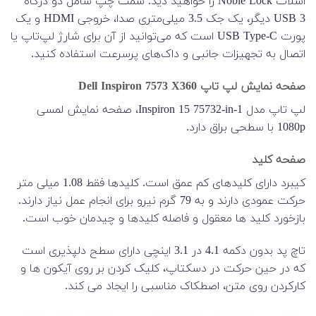
اسلات Noble Lock را خواهید دید. سمت چپ شامل دو درگاه
USB 3 دیگر، یک جک 3.5 میلی‌متری صدا، خروجی HDMI و یک
پورت USB Type-C است که می‌توانید از آن برای شارژ لپ‌تاپ یا
اتصال به تجهیزات جانبی و داک‌های پرسرعت استفاده کنید.
صفحه نمایش لپ تاپ Dell Inspiron 7573 X360
لپ تاپ مدل Inspiron 15 75732-in-1، صفحه نمایش لمسی
1080p با سطحی براق دارد.
صفحه کلید
کیبرد دارای کلیدهای کم عمق است. کلیدها فقط 1.08 میلی متر
حرکت عمودی دارند و به 79 گرم نیرو برای انجام عمل نیاز دارند.
بازخورد کلید ها معقول و فاصله کلیدها و چیدمان خوب است.
تاچ پد بدون دکمه 4.1 در 3.1 اینچی دارای سطح دلپذیری است
که در حین حرکت در دسکتاپ، کلیک کردن بر روی آیکون ها و
کارکردن روی متن، اصطکاک مناسبی را ایجاد می کند.