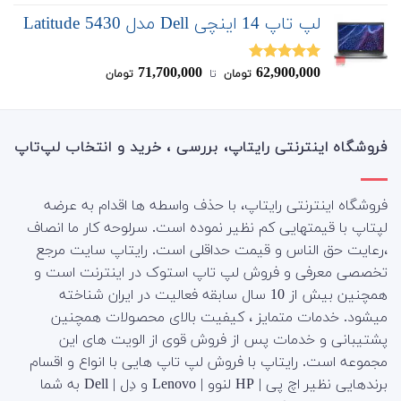
از 5
لپ تاپ 14 اینچی Dell مدل Latitude 5430
71,700,000
62,900,000
نمره
5.00
تومان
‌ تا ‌
تومان
از 5
فروشگاه اینترنتی رایتاپ، بررسی ، خرید و انتخاب لپ‌تاپ
فروشگاه اینترنتی رایتاپ، با حذف واسطه ها اقدام به عرضه
لپتاپ با قیمتهایی کم نظیر نموده است. سرلوحه کار ما انصاف
،رعایت حق الناس و قیمت حداقلی است. رایتاپ سایت مرجع
تخصصی معرفی و فروش لپ تاپ استوک در اینترنت است و
همچنین بیش از 10 سال سابقه فعالیت در ایران شناخته
میشود. خدمات متمایز ، کیفیت بالای محصولات همچنین
پشتیبانی و خدمات پس از فروش قوی از الویت های این
مجموعه است.
رایتاپ با فروش لپ تاپ هایی با انواع و اقسام
برندهایی نظیر اچ پی | HP لنوو | Lenovo و دِل | Dell به شما