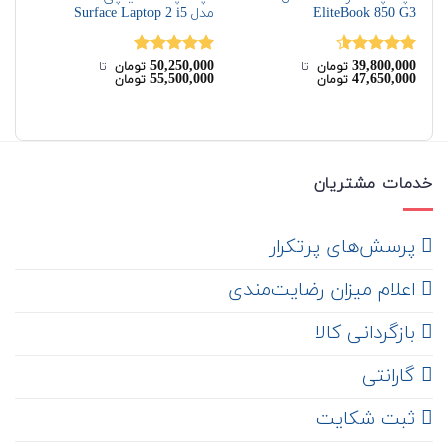
EliteBook 850 G3
مدل Surface Laptop 2 i5
G6
00
50,250,000
39,800,000
نمره
4.50
نمره
5.00
نم
تومان
‌ تا ‌
تومان
‌ تا ‌
00
55,500,000
47,650,000
تومان
تومان
از 5
از 5
از 
خدمات مشتریان
‌ پرسش‌های پرتکرار
اعلام میزان رضایت‌مندی
‌ بازگردانی کالا
گارانتی
ثبت شکایت