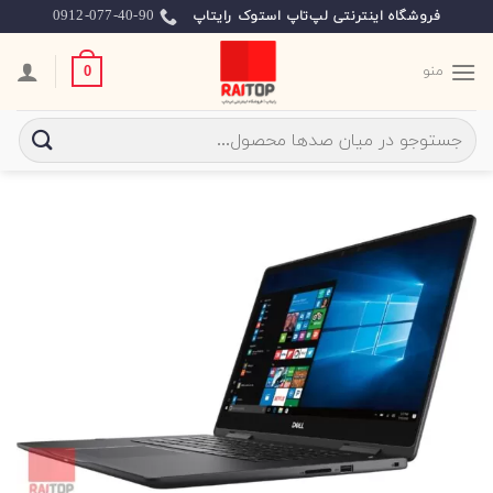
Ski
0912-077-40-90
فروشگاه اینترنتی لپ‌تاپ استوک رایتاپ
t
conten
منو
0
جستجو
برای: