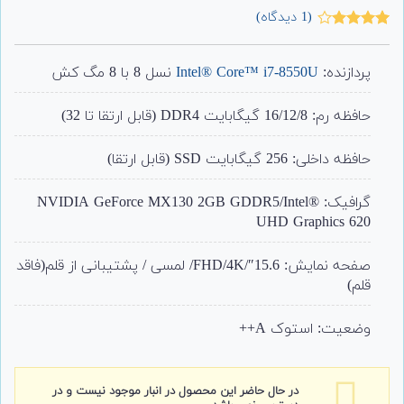
(
1
دیدگاه)
1
امتیاز
4.00
از 5
امتیاز
پردازنده:
Intel® Core™ i7-8550U
نسل 8 با 8 مگ کش
مشتری
حافظه رم: 16/12/8 گیگابایت DDR4 (قابل ارتقا تا 32)
حافظه داخلی: 256 گیگابایت SSD (قابل ارتقا)
گرافیک: NVIDIA GeForce MX130 2GB GDDR5/
Intel®
UHD Graphics 620
صفحه نمایش: 15.6″/FHD/4K/ لمسی / پشتیبانی از قلم(فاقد
قلم)
وضعیت: استوک A++
در حال حاضر این محصول در انبار موجود نیست و در