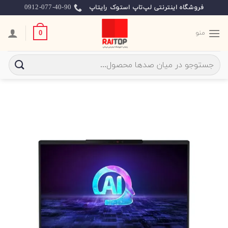
Ski
0912-077-40-90
فروشگاه اینترنتی لپ‌تاپ استوک رایتاپ
t
conten
منو
0
جستجو
برای: