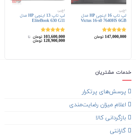
اچ‌پی
اچ‌پی
لپ 
لپ تاپ 16 اینچی HP مدل
لپ تاپ 13 اینچی HP مدل
Victus 16-s0 7640HS 6GB
EliteBook 630 G11
مدل 13-af0
00
103,600,000
147,000,000
نمره
5.00
نمره
5.00
نم
تومان
تومان
‌ تا ‌
قی
00
128,900,000
تومان
از 5
از 5
از 
اصل
100
توم
بود
خدمات مشتریان
‌ پرسش‌های پرتکرار
اعلام میزان رضایت‌مندی
‌ بازگردانی کالا
گارانتی