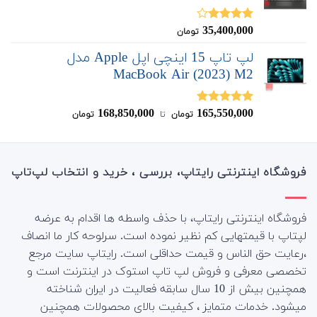
35,400,000
نمره
تومان
4.00
از 5
لپ تاپ 15 اینچی اپل Apple مدل
MacBook Air (2023) M2
168,850,000
165,550,000
نمره
5.00
تومان
‌ تا ‌
تومان
از 5
فروشگاه اینترنتی رایتاپ، بررسی ، خرید و انتخاب لپ‌تاپ
فروشگاه اینترنتی رایتاپ، با حذف واسطه ها اقدام به عرضه
لپتاپ با قیمتهایی کم نظیر نموده است. سرلوحه کار ما انصاف
،رعایت حق الناس و قیمت حداقلی است. رایتاپ سایت مرجع
تخصصی معرفی و فروش لپ تاپ استوک در اینترنت است و
همچنین بیش از 10 سال سابقه فعالیت در ایران شناخته
میشود. خدمات متمایز ، کیفیت بالای محصولات همچنین