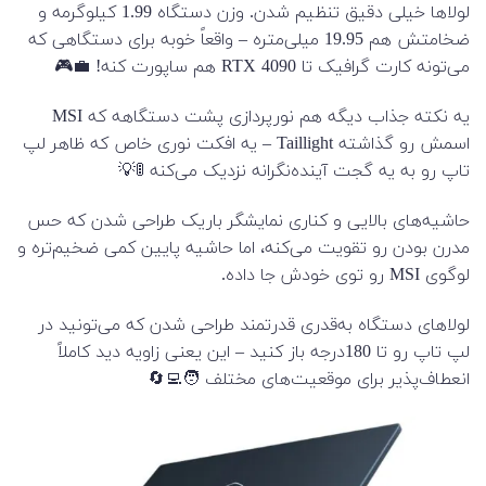
لولاها خیلی دقیق تنظیم شدن. وزن دستگاه 1.99 کیلوگرمه و
ضخامتش هم 19.95 میلی‌متره – واقعاً خوبه برای دستگاهی که
می‌تونه کارت گرافیک تا RTX 4090 هم ساپورت کنه! 💼🎮
یه نکته جذاب دیگه هم نورپردازی پشت دستگاهه که MSI
اسمش رو گذاشته Taillight – یه افکت نوری خاص که ظاهر لپ
تاپ رو به یه گجت آینده‌نگرانه نزدیک می‌کنه 🚦💡
حاشیه‌های بالایی و کناری نمایشگر باریک طراحی شدن که حس
مدرن بودن رو تقویت می‌کنه، اما حاشیه پایین کمی ضخیم‌تره و
لوگوی MSI رو توی خودش جا داده.
لولاهای دستگاه به‌قدری قدرتمند طراحی شدن که می‌تونید در
لپ تاپ رو تا 180درجه باز کنید – این یعنی زاویه دید کاملاً
انعطاف‌پذیر برای موقعیت‌های مختلف 🧑‍💻🔄