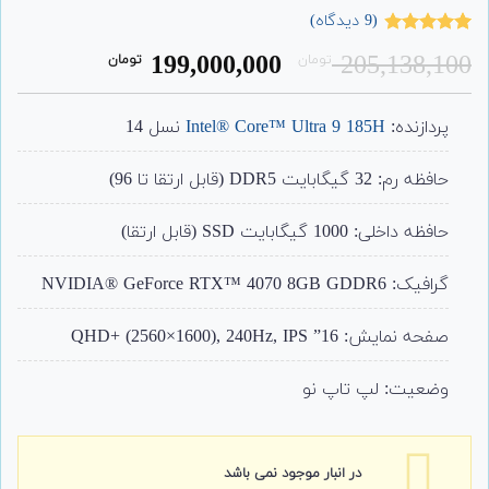
(
9
دیدگاه)
9
امتیاز
4.89
قیمت
قیمت
199,000,000
205,138,100
تومان
تومان
از 5 امتیاز
مشتری
اصلی:
فعلی:
99,000,000
205,138,100
پردازنده:
Intel® Core™ Ultra 9 185H
نسل 14
تومان
تومان.
بود.
حافظه رم: 32 گیگابایت DDR5 (قابل ارتقا تا 96)
حافظه داخلی: 1000 گیگابایت SSD (قابل ارتقا)
گرافیک: NVIDIA® GeForce RTX™ 4070 8GB GDDR6
صفحه نمایش: 16” QHD+ (2560×1600), 240Hz, IPS
وضعیت: لپ تاپ نو
در انبار موجود نمی باشد