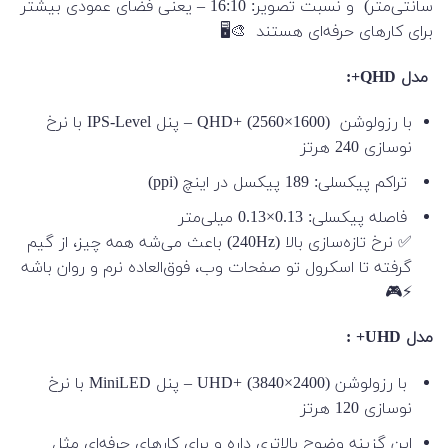
سانتی‌متر) و نسبت تصویر: 16:10 – یعنی فضای عمودی بیشتر
برای کارهای حرفه‌ای هستند 🎨🖥️
مدل QHD+:
با رزولوشن QHD+ (2560×1600) – پنل IPS-Level با نرخ
نوسازی 240 هرتز
تراکم پیکسلی: 189 پیکسل در اینچ (ppi)
فاصله پیکسلی: 0.13×0.13 میلی‌متر
✅ نرخ تازه‌سازی بالا (240Hz) باعث می‌شه همه چیز، از گیم
گرفته تا اسکرول تو صفحات وب، فوق‌العاده نرم و روان باشه
⚡🎮
مدل UHD+ :
با رزولوشن UHD+ (3840×2400) – پنل MiniLED با نرخ
نوسازی 120 هرتز
این گزینه وضوح بالاتری داره و برای کارهای حرفه‌ای مثل