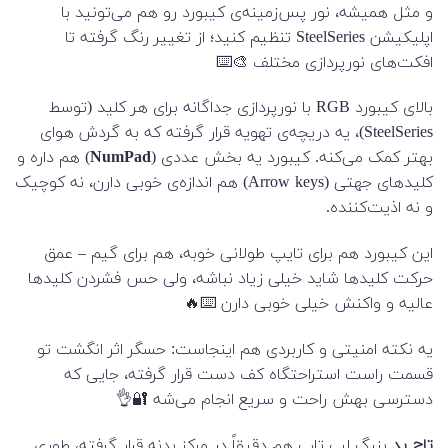
و مثل همیشه، نور پس‌زمینه‌ی کیبورد رو هم می‌تونید با
اپلیکیشن SteelSeries تنظیم کنید؛ از تغییر رنگ گرفته تا
افکت‌های نورپردازی مختلف 🎨⌨️
بالای کیبورد RGB با نورپردازی جداگانه برای هر کلید (توسط
SteelSeries)، یه دریچه‌ی تهویه قرار گرفته که به گردش هوای
بهتر کمک می‌کنه. کیبورد یه بخش عددی (
NumPad
) هم داره و
کلیدهای جهتی (Arrow keys) هم اندازه‌ی خوبی دارن، نه کوچیک
و نه اذیت‌کننده.
این کیبورد هم برای تایپ طولانی خوبه، هم برای گیم – عمق
حرکت کلیدها شاید خیلی زیاد نباشه، ولی حس فشردن کلیدها
عالیه و واکنش خیلی خوبی دارن ⌨️🔥
یه نکته امنیتی و کاربردی هم اینجاست: حسگر اثر انگشت تو
قسمت راست استراحتگاه کف دست قرار گرفته، جایی که
دسترسی بهش راحت و سریع انجام می‌شه 🔐👌
تاچ پد
بزرگ لپ تاپ هم دقیقاً در مرکز بدنه قرار گرفته، طوری