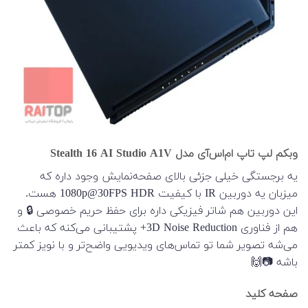
وبکم لپ تاپ ام‌اس‌آی مدل Stealth 16 AI Studio A1V
یه برجستگی خیلی جزئی بالای صفحه‌نمایش وجود داره که
میزبان یه دوربین IR با کیفیت 1080p@30FPS HDR هست.
این دوربین هم شاتر فیزیکی داره برای حفظ حریم خصوصی 🔒 و
هم از فناوری 3D Noise Reduction+ پشتیبانی می‌کنه که باعث
می‌شه تصویر شما تو تماس‌های ویدیویی واضح‌تر و با نویز کمتر
باشه 📷🙌
صفحه کلید