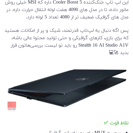
این لپ تاپ خنک‌کننده Cooler Boost 5 داره که MSI خیلی روش
مانور داده، تا در مدل های 4090 هفت لوله انتقال حرارت داره. در
مدل های گرافیک ضعیف تر از 4080 تعداد 5 لوله دارد.
پس اگه دنبال یه لپ‌تاپ قدرتمند، شیک و پر از امکانات هستید
که برای بازی، کارهای گرافیکی و حتی تولید محتوا عالی باشه،
Stealth 16 AI Studio A1V رو باید تو لیست بررسی‌هاتون قرار
بدید 🚀💻
نقاط قوت ✅
سوییچ MUX برای بهینه‌سازی گرافیکی