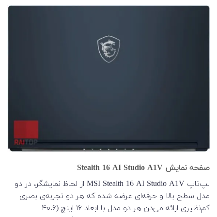
صفحه نمایش Stealth 16 AI Studio A1V
لپ‌تاپ MSI Stealth 16 AI Studio A1V از لحاظ نمایشگر، در دو
مدل سطح بالا و حرفه‌ای عرضه شده که هر دو تجربه‌ی بصری
کم‌نظیری ارائه می‌دن هر دو مدل با ابعاد ۱۶ اینچ (۴۰.۶