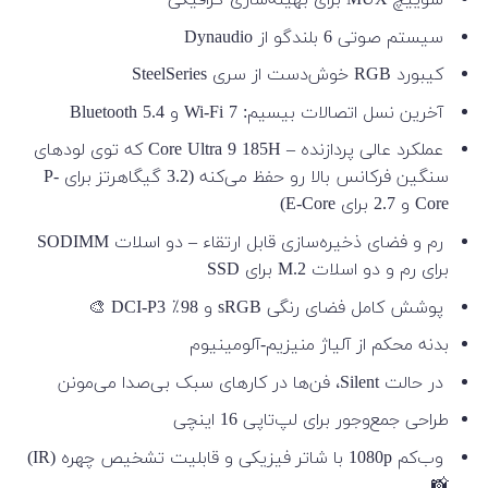
سیستم صوتی 6 بلندگو از Dynaudio
کیبورد RGB خوش‌دست از سری SteelSeries
آخرین نسل اتصالات بیسیم: Wi-Fi 7 و Bluetooth 5.4
عملکرد عالی پردازنده – Core Ultra 9 185H که توی لودهای
سنگین فرکانس بالا رو حفظ می‌کنه (3.2 گیگاهرتز برای P-
Core و 2.7 برای E-Core)
رم و فضای ذخیره‌سازی قابل ارتقاء – دو اسلات SODIMM
برای رم و دو اسلات M.2 برای SSD
پوشش کامل فضای رنگی sRGB و 98٪ DCI-P3 🎨
بدنه‌ محکم از آلیاژ منیزیم-آلومینیوم
در حالت Silent، فن‌ها در کارهای سبک بی‌صدا می‌مونن
طراحی جمع‌وجور برای لپ‌تاپی 16 اینچی
وب‌کم 1080p با شاتر فیزیکی و قابلیت تشخیص چهره (IR)
📸