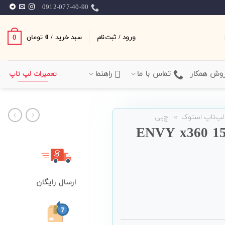
0912-077-40-90
ورود / ثبت‌نام
سبد خرید /
0
0
تومان
وش همکار
تماس با ما
راهنما
تعمیرات لپ تاپ
لپ‌تاپ استوک
»
اچ‌پی
تاپ 15 اینچی Hp مدل ENVY x360 15-
ارسال رایگان