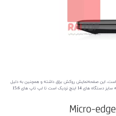
ت رنگ‌ها بی مانند و بی‌نقص است. این صفحه‌‌نمایش روکش براق داشته و همچنین به دلیل
استفاده از صفحه نمایش با تکنولوژی Micro-Edge و به کمینه رساندن اندازه فریم حاشیه صفحه نمایش، اندازه کلی این لپ تاپ بیشتر به سایز دستگاه های 14 اینچ نزدیک است تا لپ تاپ های 15.6