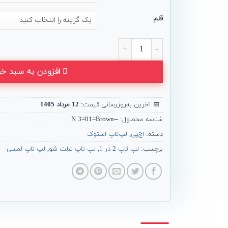
قلم
لپ تاپ 15 اینچی Hp مدل ENVY x360 15-ee1 Ryzen عدد
افزودن به سبد خر
📅
آخرین به‌روزرسانی قیمت:
12 مرداد 1405
شناسه محصول:
--N 3=01=Brown
دسته:
اچ‌پی
,
لپ‌تاپ استوک
برچسب:
لپ تاپ 2 در 1
,
لپ تاپ تبلت شو
,
لپ تاپ لمسی