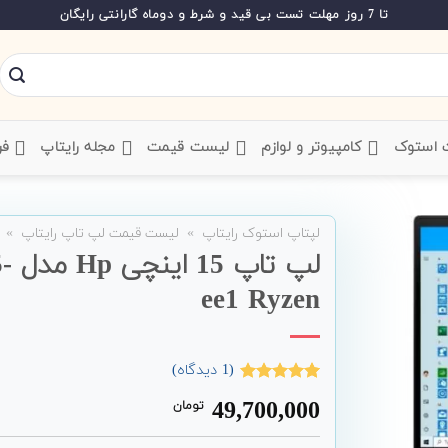
تا 7 روز مهلت تست بی قید و شرط و دوماه گارانتی رایگان
ت استوک
‌ کامپیوتر و لوازم
‌ لیست قیمت
‌ مجله رایتاپ
فر
لپتاپ استوک رایتاپ
»
لیست قیمت لپ تاپ رایتاپ
»
لپ 
ee1 Ryzen
(
1
دیدگاه)
1
امتیاز
5.00
49,700,000
تومان
از 5 امتیاز
مشتری