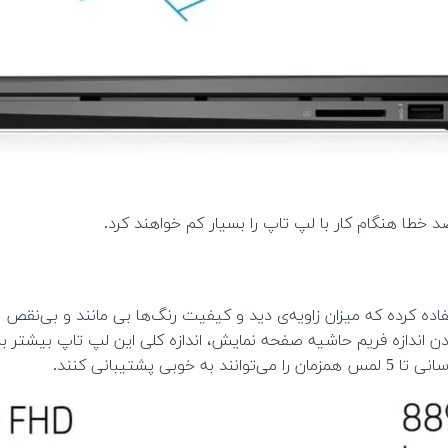
 خطا هنگام کار با لپ تاپ را بسیار کم خواهند کرد.
H برای این لپتاپ تبلت شو از پنل IPS WLED-backlit استفاده کرده که میزان زاویه‌ی دید و کیفی
تیبانی کنند.