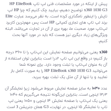
پیش از اینکه در مورد مشخصات فنی لپ تاپ HP EliteBook
x360 1030 G3 توضیح دهیم، بیایید چک کنیم که چرا HP لپ
تاپش را اینطور نامگذاری کرده است. به نظر می‌رسد عبارت Elite
برند لپ تاپ های تجاری کمپانی HP است پس مهم‌ترین کاربرد
لپ‌تاپ مورد صحبت ما، بهره بری از آن در تجارت می‌باشد. البته
ویژگی‌های زیاد دیگری نیز هست که باید در مورد آنها بحث
کنیم.
x360
یعنی می‌توانیم صفحه نمایش این لپ‌تاپ را تا ۳۶۰ درجه
باز کنیم؛ در واقع این لپ تاپ ۲در۱ است بنابراین توان استفاده از
آن به عنوان لپ‌تاپ یا تبلت وجود دارد. برای نمونه شما
می‌توانید HP EliteBook x360 1030 G3 را به صورت کامل باز
نمایید و یا تنها از آن مثل یک تبلت بهره ببرید.
عدد
۱۰۳۰
به سایز صفحه نمایش مربوط می‌شود زیرا نمایشگر آن
۱۳٫۳ اینچی است. بنابراین این‌گونه نتیجه می‌گیریم که ۱۰۴۰
یعنی یک لپ‌تاپ با صفحه نمایش ۱۴ اینچی و ۱۰۵۰ یعنی لپ
تاپ با نمایشگر ۱۵ اینچی. در نهایت، G3 همان جنریشن 3 است