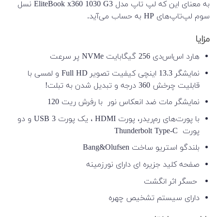
به معنای این که لپ تاپ مدل EliteBook x360 1030 G3 نسل
سوم لپ‌تاپ‌های HP به حساب می‌آید.
مزایا
هارد اس‌اس‌دی 256 گیگابایت NVMe پر سرعت
نمایشگر 13.3 اینچی کیفیت تصویر Full HD و لمسی با
قابلیت چرخش 360 درجه و تبدیل شدن به تبلت!
نمایشگر مات ضد انعکاس نور با رفرش ریت 120
با پورت‌های رم‌ریدر، پورت HDMI ، یک پورت USB 3 و دو
پورت Thunderbolt Type-C
بلندگو استریو ساخت Bang&Olufsen
صفحه کلید جزیره ای دارای نورزمینه
حسگر اثر انگشت
دارای سیستم تشخیص چهره