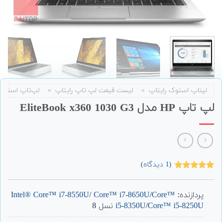
لپتاپ استوک رایتاپ
»
لیست قیمت لپ تاپ رایتاپ
»
لپ‌تاپ استوک
لپ تاپ HP مدل EliteBook x360 1030 G3
(
1
دیدگاه)
1
امتیاز
5.00
از 5 امتیاز
مشتری
پردازنده:
Core™
/
Core™ i7-8650U
/
Intel® Core™ i7-8550U
Core™ i5-8250U
/
i5-8350U
نسل 8