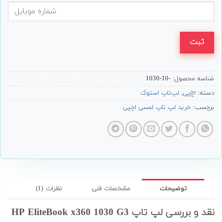
ثبت
شناسه محصول:
-10-1030
دسته:
اچ‌پی
,
لپ‌تاپ استوک
برچسب:
خرید لپ تاپ لمسی اچپی
توضیحات
مشخصات فنی
نظرات (1)
نقد و بررسی لپ تاپ HP EliteBook x360 1030 G3