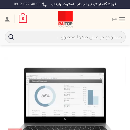
Ski
0912-077-40-90
فروشگاه اینترنتی لپ‌تاپ استوک رایتاپ
t
conten
منو
0
جستجو
برای: