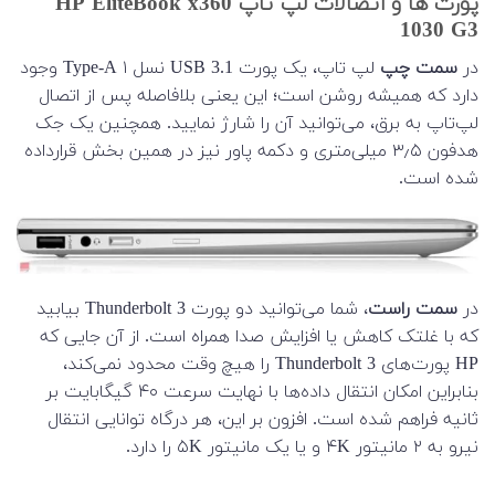
پورت ها و اتصالات لپ تاپ HP EliteBook x360
1030 G3
در
سمت چپ
لپ تاپ، یک پورت USB 3.1 نسل ۱ Type-A وجود
دارد که همیشه روشن است؛ این یعنی بلافاصله پس از اتصال
لپ‌تاپ به برق، می‌توانید آن را شارژ نمایید. همچنین یک جک
هدفون ۳٫۵ میلی‌متری و دکمه پاور نیز در همین بخش قرارداده
شده است.
در
سمت راست
، شما می‌توانید دو پورت Thunderbolt 3 بیابید
که با غلتک کاهش یا افزایش صدا همراه است. از آن جایی که
HP پورت‌های Thunderbolt 3 را هیچ وقت محدود نمی‌کند،
بنابراین امکان انتقال داده‌ها با نهایت سرعت ۴۰ گیگابایت بر
ثانیه فراهم شده است. افزون بر این، هر درگاه توانایی انتقال
نیرو به ۲ مانیتور ۴K و یا یک مانیتور ۵K را دارد.