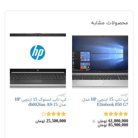
محصولات مشابه
اچ‌پی
اچ‌پی
اچ‌
لپ تاپ 15 اینچی HP مدل
لپ تاپ استوک 15 اینچی HP
Elitebook 850 G7
مدل 15-db0026au A9
G6
00
25,500,000
61,800,000
نمره
5.00
نمره
نم
تومان
‌ تا ‌
تومان
85,900,000
تومان
از 5
4.00
از 5
00