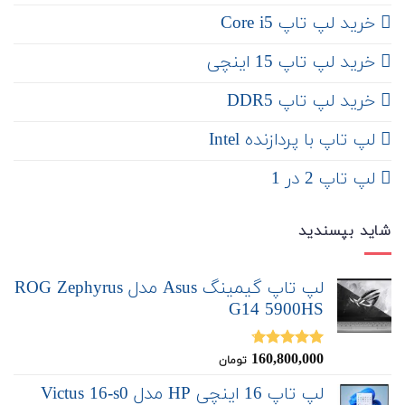
خرید لپ تاپ Core i5
‌‌ خرید لپ تاپ 15 اینچی
خرید لپ تاپ DDR5
لپ تاپ با پردازنده Intel
لپ تاپ 2 در 1
شاید بپسندید
لپ تاپ گیمینگ Asus مدل ROG Zephyrus
G14 5900HS
160,800,000
نمره
4.67
تومان
از 5
لپ تاپ 16 اینچی HP مدل Victus 16-s0