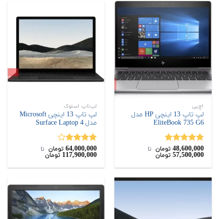
اچ‌پی
لپ‌تاپ استوک
لپ تاپ 13 اینچی HP مدل
لپ تاپ 13 اینچی Microsoft
EliteBook 735 G6
مدل Surface Laptop 4
64,000,000
48,600,000
نمره
5.00
نمره
تومان
‌ تا ‌
تومان
‌ تا ‌
117,900,000
57,500,000
تومان
تومان
از 5
3.75
از
5