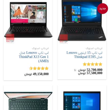
جدید
لپ‌تاپ استوک
لپ‌تاپ استوک
لپ تاپ 15 اینچی Lenovo
لپ تاپ Lenovo مدل
مدل Thinkpad E595
ThinkPad X13 Gen 1
(AMD)
52,700,000
نمره
5.00
تومان
‌ تا ‌
57,500,000
تومان
از 5
49,150,000
نمره
4.50
تومان
از 5