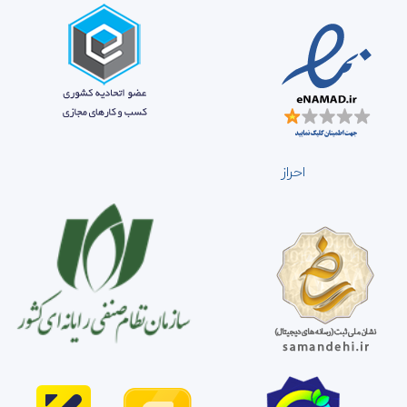
احراز