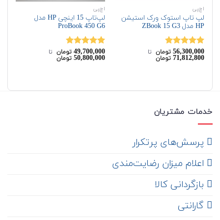
اچ‌پی
اچ‌پی
دل
لپ تاپ استوک ورک استیشن
لپ‌تاپ 15 اینچی HP مدل
HP مدل ZBook 15 G3
ProBook 450 G6
510
49,700,000
56,300,000
نمره
5.00
نمره
5.00
تومان
‌ تا ‌
تومان
‌ تا ‌
50,800,000
71,812,800
تومان
تومان
از 5
از 5
00
نم
00
خدمات مشتریان
‌ پرسش‌های پرتکرار
اعلام میزان رضایت‌مندی
‌ بازگردانی کالا
گارانتی