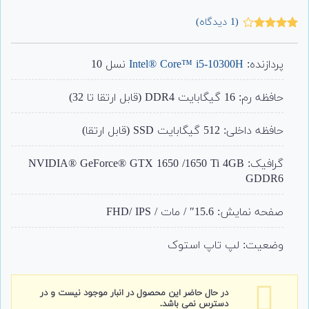
(
1
دیدگاه)
1
امتیاز
4.00
از 5
امتیاز
پردازنده:
Intel® Core™ i5-10300H
نسل 10
مشتری
حافظه رم: 16 گیگابایت DDR4 (قابل ارتقا تا 32)
حافظه داخلی: 512 گیگابایت SSD (قابل ارتقا)
گرافیک: NVIDIA® GeForce® GTX 1650 /1650 Ti 4GB
GDDR6
صفحه نمایش: 15.6″ / مات / FHD/ IPS
وضعیت: لپ تاپ استوک
در حال حاضر این محصول در انبار موجود نیست و در
دسترس نمی باشد.