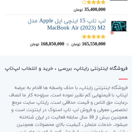
35,400,000
نمره
تومان
4.00
از 5
لپ تاپ 15 اینچی اپل Apple مدل
MacBook Air (2023) M2
168,850,000
165,550,000
نمره
5.00
تومان
‌ تا ‌
تومان
از 5
فروشگاه اینترنتی رایتاپ، بررسی ، خرید و انتخاب لپ‌تاپ
فروشگاه اینترنتی رایتاپ، با حذف واسطه ها اقدام به عرضه
لپتاپ با قیمتهایی کم نظیر نموده است. سرلوحه کار ما انصاف
،رعایت حق الناس و قیمت حداقلی است. رایتاپ سایت مرجع
تخصصی معرفی و فروش لپ تاپ استوک در اینترنت است و
همچنین بیش از 10 سال سابقه فعالیت در ایران شناخته
میشود. خدمات متمایز ، کیفیت بالای محصولات همچنین
پشتیبانی و خدمات پس از فروش قوی از الویت های این