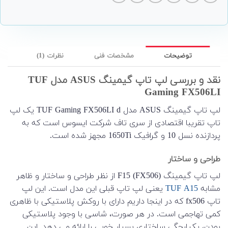
توضیحات
مشخصات فنی
نظرات (1)
نقد و بررسی لپ تاپ گیمینگ ASUS مدل TUF
Gaming FX506LI
لپ تاپ گیمینگ ASUS مدل TUF Gaming FX506LI d یک لپ
تاپ تقریبا اقتصادی از سری تاف شرکت ایسوس است که به
پردازنده نسل 10 و گرافیک 1650Ti مجهز شده است.
طراحی و ساختار
لپ تاپ گیمینگ F15 (FX506) از نظر طراحی و ساختار و ظاهر
مشابه
TUF A15
یعنی لپ تاپ قبلی این مدل است. این لپ
تاپ fx506 که در اینجا داریم دارای با روکش پلاستیکی با ظاهری
کمی تهاجمی‌ است. در هر صورت، شاسی با وجود پلاستیکی
بودن، یکپارچگی ساختاری بسیار خوبی را ارائه می دهد. این