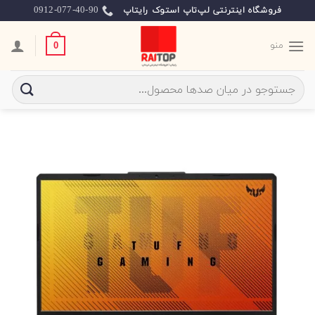
Ski
0912-077-40-90
فروشگاه اینترنتی لپ‌تاپ استوک رایتاپ
t
conten
منو
0
جستجو
برای: