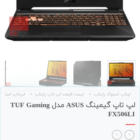
لپتاپ استوک رایتاپ
»
لیست قیمت لپ تاپ رایتاپ
»
لپ‌تاپ استوک
لپ تاپ گیمینگ ASUS مدل TUF Gaming
FX506LI