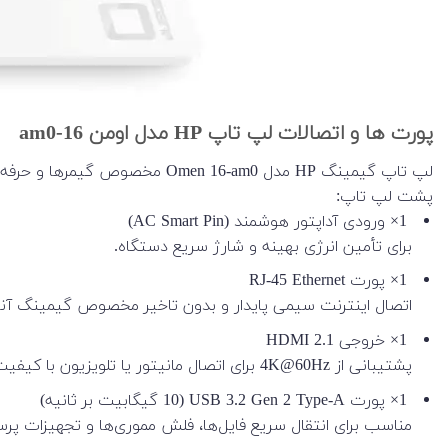
پورت ها و اتصالات لپ تاپ HP مدل اومن 16-am0
لپ تاپ گیمینگ HP مدل Omen 16-am0 مخصوص گیمرها و حرفه‌ای‌ها، با مجموعه‌ای کامل از پورت‌ها طراحی شده تا برای هر نوع کار یا سرگرمی آماده باشه 👇
پشت لپ تاپ:
1× ورودی آداپتور هوشمند (AC Smart Pin)
برای تأمین انرژی بهینه و شارژ سریع دستگاه.
1× پورت RJ-45 Ethernet
اتصال اینترنت سیمی پایدار و بدون تاخیر مخصوص گیمینگ آنلا
1× خروجی HDMI 2.1
پشتیبانی از 4K@60Hz برای اتصال مانیتور یا تلویزیون با کیفیت بالا.
1× پورت USB 3.2 Gen 2 Type-A (10 گیگابیت بر ثانیه)
مناسب برای انتقال سریع فایل‌ها، فلش مموری‌ها و تجهیزات پر