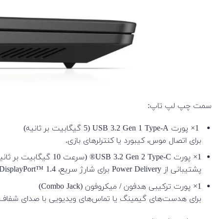
سمت چپ لپ تاپ:
1× پورت USB 3.2 Gen 1 Type-A (5 گیگابیت بر ثانیه)
برای اتصال موس، کیبورد یا کنترلرهای بازی.
1× پورت USB 3.2 Gen 2 Type-C® (سرعت 10 گیگابیت بر ثانیه)
پشتیبانی از Power Delivery برای شارژ سریع، DisplayPort™ 1.4 برای اتصال نمایشگرهای خارجی، و قابلیت HP Sleep and Charge برای شارژ دستگاه‌ها حتی در حالت Sleep.
1× پورت ترکیبی هدفون / میکروفون (Combo Jack)
برای هدست‌های گیمینگ یا تماس‌های ویدیویی با صدای شفاف.