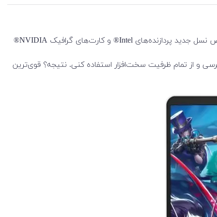
لپ تاپ گیمینگ HP مدل Omen 16-am0 که با نام OMEN 16 inch Gaming Laptop PC 16-am0000 نیز شناخته می‌شود، فقط قدرت خالص نسل جدید پردازنده‌های Intel® و کارت‌های گرافیک NVIDIA®
هوش مصنوعی OMEN AI و حالت اختصاصی Unleashed Mode، تنها با یک کلیک می‌تونی به بیشترین نرخ فریم ممکن (FPS) برسی و از تمام ظرفیت سخت‌افزار استفاده کنی. نتیجه؟ قوی‌ترین