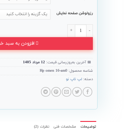
رزولوشن صفحه نمایش
لپ تاپ گیمینگ HP مدل Omen 16-am0 عدد
افزودن به سبد خر
📅
آخرین به‌روزرسانی قیمت:
12 مرداد 1405
شناسه محصول:
Hp omen 16-am0
دسته:
لپ تاپ نو
توضیحات
مشخصات فنی
نظرات (2)