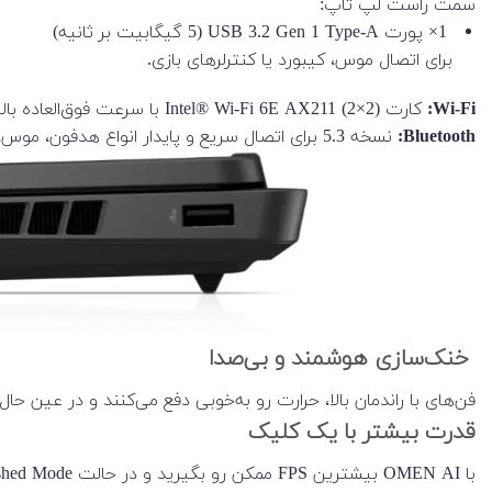
سمت راست لپ تاپ:
1× پورت USB 3.2 Gen 1 Type-A (5 گیگابیت بر ثانیه)
برای اتصال موس، کیبورد یا کنترلرهای بازی.
Wi-Fi:
کارت Intel® Wi-Fi 6E AX211 (2×2) با سرعت فوق‌العاده بالا، پایداری عالی و تأخیر بسیار کم — مناسب برای گیمینگ آنلاین، تماس تصویری و استریم بدون قطعی.
Bluetooth:
نسخه 5.3 برای اتصال سریع و پایدار انواع هدفون، موس، کیبورد و سایر گجت‌های بی‌سیم.
خنک‌سازی هوشمند و بی‌صدا
فن‌های با راندمان بالا، حرارت رو به‌خوبی دفع می‌کنند و در عین حال
قدرت بیشتر با یک کلیک
با OMEN AI بیشترین FPS ممکن رو بگیرید و در حالت Unleashed Mode، قدرت لپ تاپ رو فراتر از حد معمول آزاد کند.