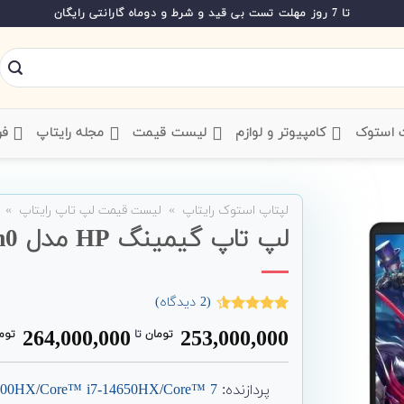
تا 7 روز مهلت تست بی قید و شرط و دوماه گارانتی رایگان
ت استوک
‌ کامپیوتر و لوازم
‌ لیست قیمت
‌ مجله رایتاپ
فر
لپتاپ استوک رایتاپ
»
لیست قیمت لپ تاپ رایتاپ
»
لپ تاپ گیمینگ HP مدل Omen 16-am0
(
2
دیدگاه)
2
امتیاز
4.50
264,000,000
253,000,000
تومان
‌ تا ‌
توم
از 5 امتیاز
مشتری
پردازنده:
Core™ 7
/
Core™ i7-14650HX
/
4900HX