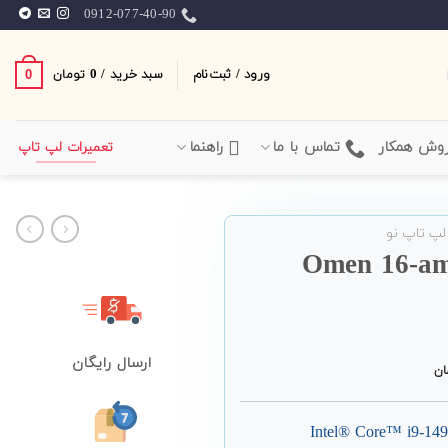
0912-077-40-90
ورود / ثبت‌نام
سبد خرید /
0
0
تومان
وش همکار
تماس با ما
راهنما
تعمیرات لپ تاپ
لپ تاپ نو
ارسال رایگان
ان
Intel® Core™ i9-1