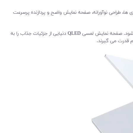
یژگی‌های باکیفیت در بالاترین سطح کلاس خود قرار دارد. Flex مجهز به آخرین فناوری ها، طراحی نوآورانه، صفحه نمایش واضح و پردازنده پرسرعت
Samsung Galaxy Book Flex α همه کاره است و دارای طراحی فوق العاده باریک 2 در 1 است که به راحتی از لپ تاپ به تبلت تبدیل می شود. صفحه نمایش لمسی QLED دنیایی از جزئیات جذاب را به