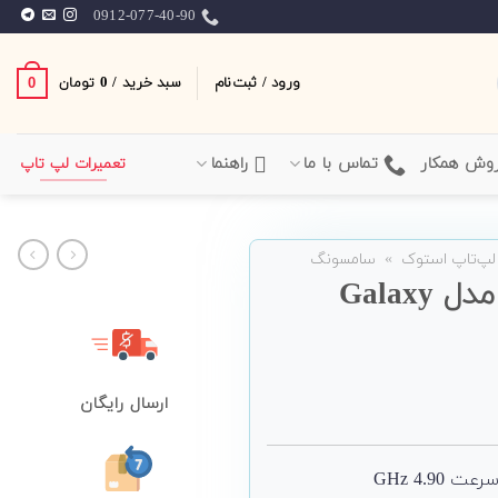
0912-077-40-90
ورود / ثبت‌نام
سبد خرید /
0
0
تومان
وش همکار
تماس با ما
راهنما
تعمیرات لپ تاپ
لپ‌تاپ استوک
»
سامسونگ
لپ تاپ 13 اینچی Samsung مدل Galaxy
ارسال رایگان