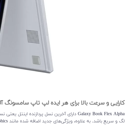
کارایی و سرعت بالا برای هر ایده‌ لپ تاپ سامسونگ آلف
لگ و سریع باشد. به علاوه، ویژگی‌های جدید اضافه شده مانند Intel UHD Graphics، قابلیت second-screen و Clip Studio Paint برای سرعت بخشیدن به کارهای شما و شب‌های خلاقانه شماست.