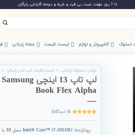
تا 7 روز مهلت تست بی قید و شرط و دوماه گارانتی رایگان
ت استوک
‌ کامپیوتر و لوازم
‌ لیست قیمت
‌ مجله رایتاپ
فر
لپتاپ استوک رایتاپ
»
لیست قیمت لپ تاپ رایتاپ
»
Book Flex Alpha
(
1
دیدگاه)
1
امتیاز
5.00
از 5 امتیاز
مشتری
پردازنده:
Intel® Core™ i7-10510U
نسل 10 با سرعت 4.90 GHz