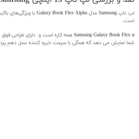
نقد و بررسی لپ تاپ 13 اینچی Samsung مدل Galaxy Book Flex Alpha لمسی
است.
شما نمایش می دهد که همگی با سرعت خیره کننده نسل دهم پردازنده Intel® Core™،و حافظه‌ی 512 گیگابایتی SSD و 12 گیگابایت رم قدرت 