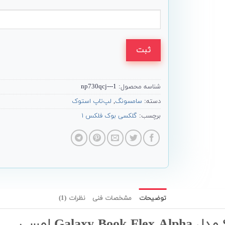
ثبت
شناسه محصول:
np730qcj---1
دسته:
سامسونگ
,
لپ‌تاپ استوک
برچسب:
گلکسی بوک فلکس ۱
توضیحات
مشخصات فنی
نظرات (1)