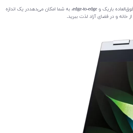
با صفحه نمایش لمسی 13.3 اینچی FHD QLED در Galaxy Book Flex Alpha میلیون‌ها رنگ را در اختیار دارد. حاشیه‌های صفحه‌نمایش فوق‌العاده باریک و edge-to-edge، به شما امکان می‌دهددر یک اندازه