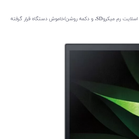
در سمت راست درگاه جک صوتی، USB Type C، خروجی HDMI و جک مربوط به شارژر وجود دارد. در سمت چپ دو درگاه USB 3.0، یک اسلایت رم میکروSD، و دکمه روشن/خاموش دستگاه قرار گرفته