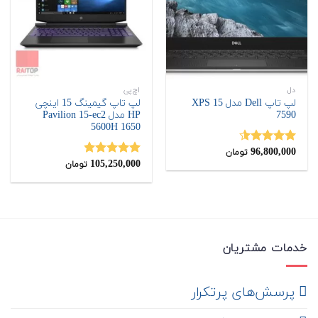
دل
اچ‌پی
لپ تاپ Dell مدل XPS 15
لپ تاپ گیمینگ 15 اینچی
7590
HP مدل Pavilion 15-ec2
5600H 1650
96,800,000
نمره
4.50
تومان
از 5
105,250,000
نمره
4.80
تومان
از 5
خدمات مشتریان
‌ پرسش‌های پرتکرار