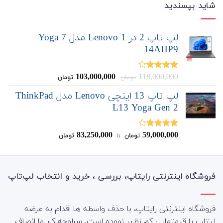
شاید بپسندید
لپ تاپ 2 در 1 Lenovo مدل Yoga 7
14AHP9
قیمت
قیمت
103,000,000
118,000,000
نمره
تومان
تومان
4.00
از 5
اصلی:
فعلی:
لپ تاپ 13 اینچی Lenovo مدل ThinkPad
103,000,000
118,000,000
L13 Yoga Gen 2
تومان
تومان.
بود.
83,250,000
59,000,000
نمره
تومان
‌ تا ‌
تومان
4.00
از 5
فروشگاه اینترنتی رایتاپ، بررسی ، خرید و انتخاب لپ‌تاپ
فروشگاه اینترنتی رایتاپ، با حذف واسطه ها اقدام به عرضه
لپتاپ با قیمتهایی کم نظیر نموده است. سرلوحه کار ما انصاف