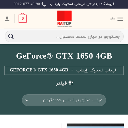
Ski
0912-077-40-90
فروشگاه اینترنتی لپ‌تاپ استوک رایتاپ
t
conten
منو
0
جستجو
برای:
GeForce® GTX 1650 4GB
لپتاپ استوک رایتاپ
»
GEFORCE® GTX 1650 4GB
فیلتر