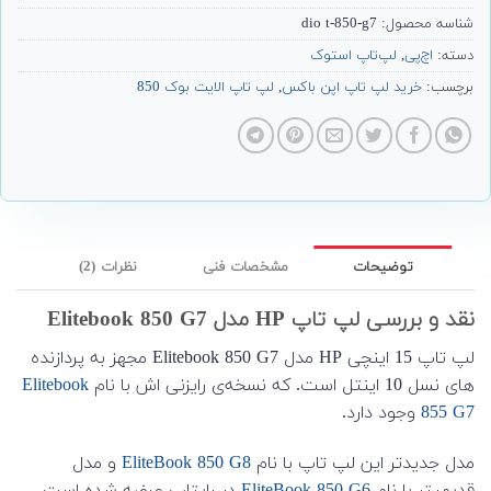
شناسه محصول:
dio t-850-g7
دسته:
اچ‌پی
,
لپ‌تاپ استوک
برچسب:
خرید لپ تاپ اپن باکس
,
لپ تاپ الایت بوک 850
توضیحات
مشخصات فنی
نظرات (2)
نقد و بررسی لپ تاپ HP مدل Elitebook 850 G7
لپ تاپ 15 اینچی HP مدل Elitebook 850 G7 مجهز به پردازنده
های نسل 10 اینتل است. که نسخه‌ی رایزنی اش با نام
Elitebook
855 G7
وجود دارد.
مدل جدیدتر این لپ تاپ با نام
EliteBook 850 G8
و مدل
قدیمیتر با نام
EliteBook 850 G6
در رایتاپ عرضه شده است.