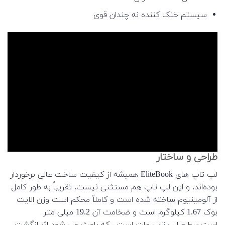
سیستم خنک کننده نه چندان قوی
طراحی و ساختار
لپ تاپ های EliteBook همیشه از کیفیت ساخت عالی برخوردار
بوده‌اند. و این لپ تاپ هم مستثنی نیست. تقریباً به طور کامل
از آلومینیوم ساخته شده است و کاملاً محکم است وزن الایت
بوک 1.67 کیلوگرم است و ضخامت آن 19.2 میلی متر
است.سطح لپ تاپ مات است ، که باعث می شود اثر انگشت