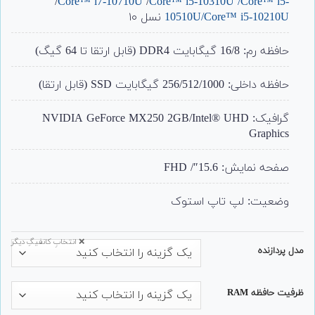
/
Core™ i7-10710U
/
Core™ i5-10310U
/
Core™ i5-
/Core™ i5-10210U
10510U
نسل ۱۰
حافظه رم: 16/8 گیگابایت DDR4 (قابل ارتقا تا 64 گیگ)
حافظه داخلی: 256/512/1000 گیگابایت SSD (قابل ارتقا)
گرافیک: NVIDIA GeForce MX250 2GB/Intel® UHD
Graphics
صفحه نمایش: 15.6″/ FHD
وضعیت: لپ تاپ استوک
❌ انتخابِ کانفیگِ دیگر
مدل پردازنده
ظرفیت حافظه RAM