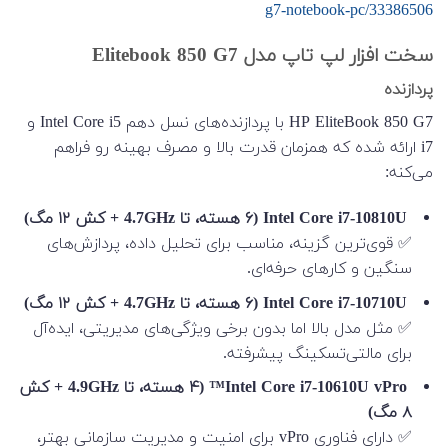
g7-notebook-pc/33386506
سخت افزار لپ تاپ مدل Elitebook 850 G7
پردازنده
HP EliteBook 850 G7 با پردازنده‌های نسل دهم Intel Core i5 و
i7 ارائه شده که همزمان قدرت بالا و مصرف بهینه رو فراهم
می‌کنه:
Intel Core i7-10810U (۶ هسته، تا 4.7GHz + کش ۱۲ مگ)
✅ قوی‌ترین گزینه، مناسب برای تحلیل داده، پردازش‌های
سنگین و کارهای حرفه‌ای.
Intel Core i7-10710U (۶ هسته، تا 4.7GHz + کش ۱۲ مگ)
✅ مثل مدل بالا اما بدون برخی ویژگی‌های مدیریتی، ایده‌آل
برای مالتی‌تسکینگ پیشرفته.
Intel Core i7-10610U vPro™ (۴ هسته، تا 4.9GHz + کش
۸ مگ)
✅ دارای فناوری vPro برای امنیت و مدیریت سازمانی بهتر،