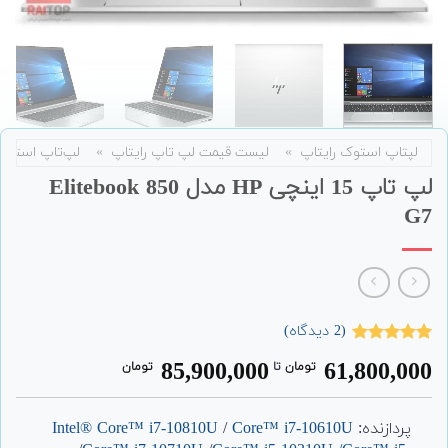
لپتاپ استوک رایتاپ
»
لیست قیمت لپ تاپ رایتاپ
»
لپ‌تاپ استوک
لپ تاپ 15 اینچی HP مدل Elitebook 850
G7
(
2
دیدگاه)
2
امتیاز
5.00
85,900,000
61,800,000
تومان
‌ تا ‌
تومان
از 5 امتیاز
مشتری
پردازنده:
Core™ i7-10610U
/
Intel® Core™ i7-10810U