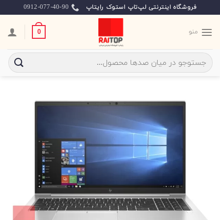
Ski
0912-077-40-90
فروشگاه اینترنتی لپ‌تاپ استوک رایتاپ
t
conten
منو
0
جستجو
برای: