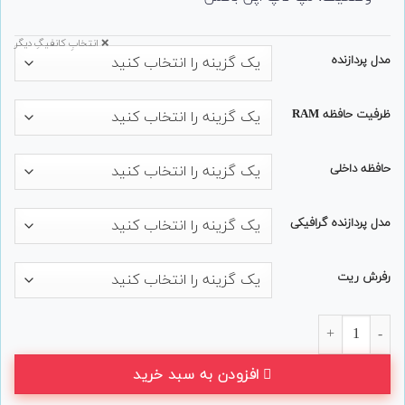
❌ انتخابِ کانفیگِ دیگر
مدل پردازنده
ظرفیت حافظه RAM
حافظه داخلی
مدل پردازنده گرافیکی
رفرش ریت
لپ تاپ گیمینگ HP مدل Victus 15-fb2 2024 عدد
افزودن به سبد خرید