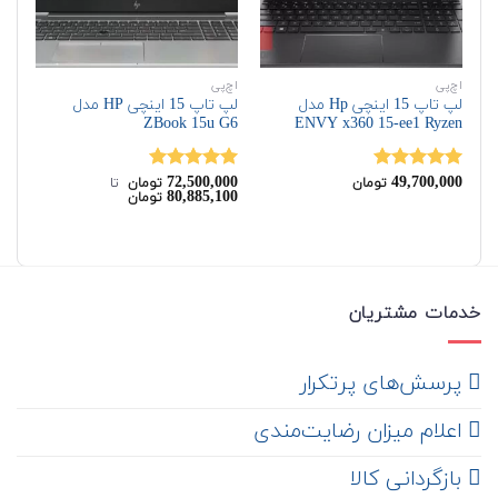
اچ‌پی
اچ‌پی
اچ‌
لپ تاپ 15 اینچی Hp مدل
لپ تاپ 15 اینچی HP مدل
ENVY x360 15-ee1 Ryzen
ZBook 15u G6
مدل  G4
00
72,500,000
49,700,000
نمره
5.00
نمره
5.00
نم
تومان
تومان
‌ تا ‌
00
80,885,100
تومان
از 5
از 5
از 
خدمات مشتریان
‌ پرسش‌های پرتکرار
اعلام میزان رضایت‌مندی
‌ بازگردانی کالا