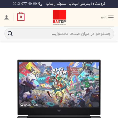
Ski
0912-077-40-90
فروشگاه اینترنتی لپ‌تاپ استوک رایتاپ
t
conten
منو
0
جستجو
برای: