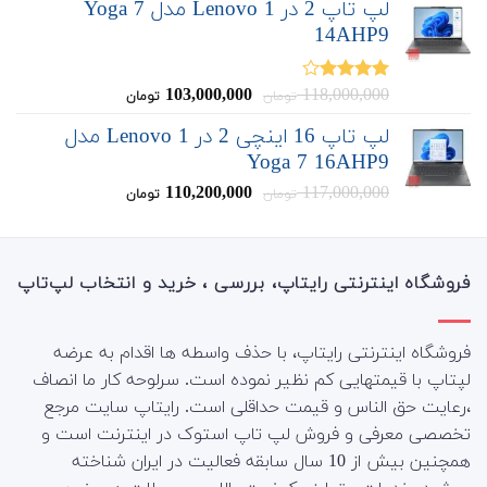
لپ تاپ 2 در 1 Lenovo مدل Yoga 7
14AHP9
قیمت
قیمت
103,000,000
118,000,000
نمره
تومان
تومان
4.00
از 5
اصلی:
فعلی:
لپ تاپ 16 اینچی 2 در 1 Lenovo مدل
103,000,000
118,000,000
Yoga 7 16AHP9
تومان
تومان.
بود.
قیمت
قیمت
110,200,000
117,000,000
تومان
تومان
اصلی:
فعلی:
110,200,000
117,000,000
تومان
تومان.
بود.
فروشگاه اینترنتی رایتاپ، بررسی ، خرید و انتخاب لپ‌تاپ
فروشگاه اینترنتی رایتاپ، با حذف واسطه ها اقدام به عرضه
لپتاپ با قیمتهایی کم نظیر نموده است. سرلوحه کار ما انصاف
،رعایت حق الناس و قیمت حداقلی است. رایتاپ سایت مرجع
تخصصی معرفی و فروش لپ تاپ استوک در اینترنت است و
همچنین بیش از 10 سال سابقه فعالیت در ایران شناخته