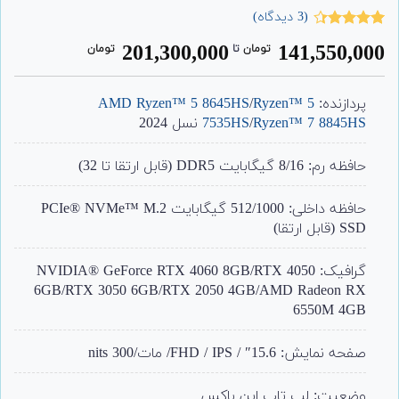
(
3
دیدگاه)
3
امتیاز
201,300,000
141,550,000
تومان
‌ تا ‌
تومان
4.33
از 5
امتیاز
مشتری
پردازنده:
Ryzen™ 5
/
AMD Ryzen™ 5 8645HS
Ryzen™ 7 8845HS
/
7535HS
نسل 2024
حافظه رم: 8/16 گیگابایت DDR5 (قابل ارتقا تا 32)
حافظه داخلی: 512/1000 گیگابایت PCIe® NVMe™ M.2
SSD (قابل ارتقا)
گرافیک: NVIDIA® GeForce RTX 4060 8GB/RTX 4050
6GB/RTX 3050 6GB/RTX 2050 4GB/AMD Radeon RX
6550M 4GB
صفحه نمایش: 15.6″ / FHD / IPS/ مات/300 nits
وضعیت: لپ تاپ اپن باکس