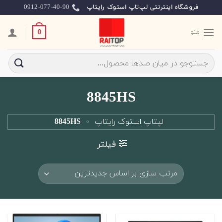
Ski
0912-077-40-90
فروشگاه اینترنتی لپ‌تاپ استوک رایتاپ
t
conten
منو
0
جستجو
برای:
8845HS
لپتاپ استوک رایتاپ
»
8845HS
فیلتر