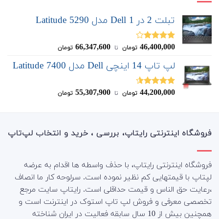
تبلت 2 در 1 Dell مدل Latitude 5290
66,347,600
46,400,000
نمره
تومان
‌ تا ‌
تومان
4.00
از 5
لپ تاپ 14 اینچی Dell مدل Latitude 7400
55,307,900
44,200,000
نمره
4.50
تومان
‌ تا ‌
تومان
از 5
فروشگاه اینترنتی رایتاپ، بررسی ، خرید و انتخاب لپ‌تاپ
فروشگاه اینترنتی رایتاپ، با حذف واسطه ها اقدام به عرضه
لپتاپ با قیمتهایی کم نظیر نموده است. سرلوحه کار ما انصاف
،رعایت حق الناس و قیمت حداقلی است. رایتاپ سایت مرجع
تخصصی معرفی و فروش لپ تاپ استوک در اینترنت است و
همچنین بیش از 10 سال سابقه فعالیت در ایران شناخته