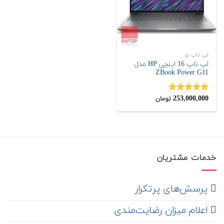
لپ تاپ نو
لپ تاپ 16 اینچی HP مدل
ZBook Power G11
253,000,000
نمره
4.89
تومان
از 5
خدمات مشتریان
‌ پرسش‌های پرتکرار
اعلام میزان رضایت‌مندی