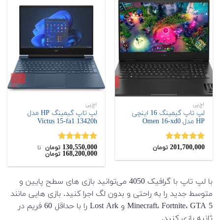
اچ‌پی
اچ‌پی
لپ تاپ گیمینگ 16 اینچی
لپ تاپ گیمینگ HP مدل
HP مدل Omen 16-xd0
Victus 15-fa1 13420h
130,550,000
201,700,000
نمره
4.85
نمره
5.00
تومان
تومان
‌ تا ‌
168,200,000
تومان
از 5
از 5
با لپ تاپ با گرافیک 4050 می‌توانید بازی های سطح پایین و
متوسط جدید را به راحتی و بدون لگ اجرا کنید. بازی هایی مانند
Minecraft، Fortnite، GTA 5 و Lost Ark را با حداقل 60 فریم در
ثانیه بازی کنید.