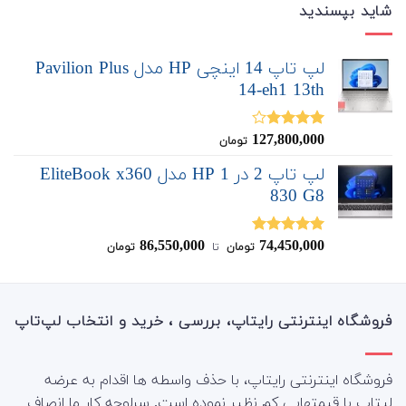
شاید بپسندید
لپ تاپ 14 اینچی HP مدل Pavilion Plus
14-eh1 13th
127,800,000
نمره
تومان
3.80
از
5
لپ تاپ 2 در 1 HP مدل EliteBook x360
830 G8
86,550,000
74,450,000
نمره
5.00
تومان
‌ تا ‌
تومان
از 5
فروشگاه اینترنتی رایتاپ، بررسی ، خرید و انتخاب لپ‌تاپ
فروشگاه اینترنتی رایتاپ، با حذف واسطه ها اقدام به عرضه
لپتاپ با قیمتهایی کم نظیر نموده است. سرلوحه کار ما انصاف