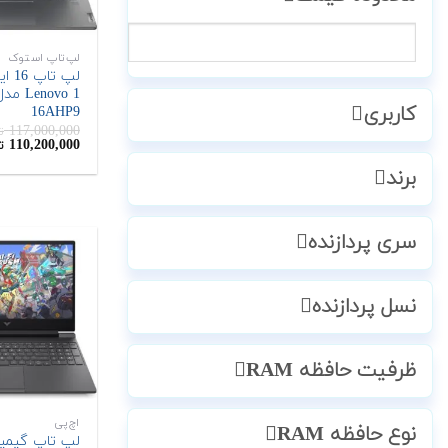
لپ‌تاپ استوک
کاربری
16AHP9
117,000,000
ت
قیمت
110,200,000
ت
اصلی:
117,000,000
برند
تومان
بود.
سری پردازنده
نسل پردازنده
ظرفیت حافظه RAM
اچ‌پی
نوع حافظه RAM