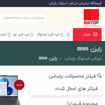
Ski
فروشگاه اینترنتی لپ‌تاپ استوک رایتاپ
t
conten
جستجو
برای:
‌لپ تاپ استوک
‌لپ تاپ نو
‌ تبل
فیلتر
رایزن 8000
لپتاپ استوک رایتاپ
»
رایزن 8000
🔍 فیلتر محصولات براساس
جدید
فیلتر های اعمال شده:
محدوده قیمت