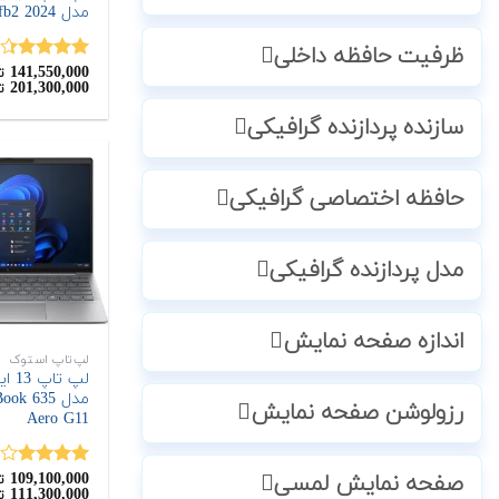
مدل Victus 15-fb2 2024
ظرفیت حافظه داخلی
141,550,000
نمره
4.33
ت
201,300,000
ت
از 5
سازنده پردازنده گرافیکی
حافظه اختصاصی گرافیکی
مدل پردازنده گرافیکی
اندازه صفحه نمایش
لپ‌تاپ استوک
مدل ook 635
رزولوشن صفحه نمایش
Aero G11
109,100,000
صفحه نمایش لمسی
نمره
ت
111,300,000
ت
4.00
از 5