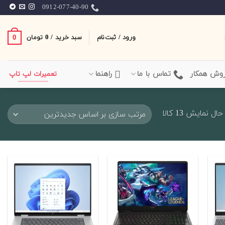
0912-077-40-90
ورود / ثبت‌نام
سبد خرید /
0
0
تومان
وش همکار
تماس با ما
راهنما
تعمیرات لپ تاپ
Sorted
ال نمایش 13 کالا
by
latest