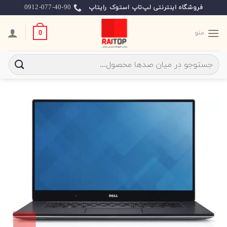
Ski
0912-077-40-90
فروشگاه اینترنتی لپ‌تاپ استوک رایتاپ
t
conten
منو
0
جستجو
برای: