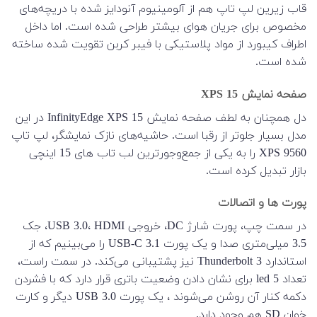
قاب زیرین لپ تاپ هم از آلومینیوم آنودایز شده با دریچه‌های
مخصوص برای جریان هوای بیشتر طراحی شده است. اما داخل
اطراف کیبورد از مواد پلاستیکی با فیبر کربن تقویت شده ساخته
شده است.
صفحه نمایش XPS 15
دل همچنان به لطف صفحه نمایش InfinityEdge XPS 15 در این
مدل بسیار جلوتر از رقبا است. حاشیه‌های نازک نمایشگر، لپ تاپ
XPS 9560 را به یکی از جمع‌وجورترین لب تاب های 15 اینچی
بازار تبدیل کرده است.
پورت ها و اتصالات
در سمت چپ، پورت شارژ DC، خروجی USB 3.0، HDMI، جک
3.5 میلی‌متری صدا و یک پورت USB-C 3.1 را می‌بینیم که از
استاندارد Thunderbolt 3 نیز پشتیبانی می‌کند. در سمت راست،
تعداد 5 led برای نشان دادن وضعیت باتری قرار دارد که با فشردن
دکمه کنار آن روشن می‌شوند ، یک پورت USB 3.0 دیگر و کارت
خوان SD هم وجود دارد.