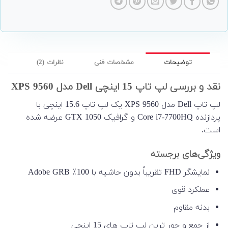
توضیحات
مشخصات فنی
نظرات (2)
نقد و بررسی لپ تاپ 15 اینچی Dell مدل XPS 9560
لپ تاپ Dell مدل XPS 9560 یک لپ تاپ 15.6 اینچی با
پردازنده Core i7-7700HQ و گرافیک GTX 1050 عرضه شده
است.
ویژگی‌های برجسته
نمایشگر FHD تقریباً بدون حاشیه با 100٪ Adobe GRB
عملکرد قوی
بدنه مقاوم
از جمع و جور ترین لپ تاپ های 15 اینچی