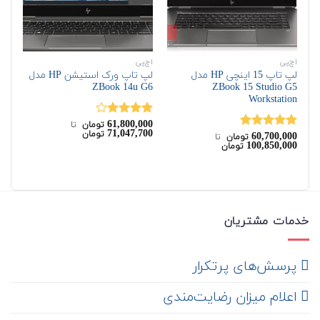
اچ‌پی
اچ‌پی
اچ‌
لپ تاپ 15 اینچی HP مدل
لپ تاپ ورک استیشن HP مدل
G7
ZBook 14u G6
ZBook 15 Studio G5
Workstation
00
61,800,000
نمره
نم
تومان
‌ تا ‌
00
71,047,700
تومان
60,700,000
4.00
از 5
از 
نمره
5.00
تومان
‌ تا ‌
100,850,000
تومان
از 5
خدمات مشتریان
‌ پرسش‌های پرتکرار
اعلام میزان رضایت‌مندی