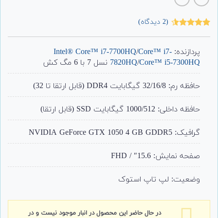
(
2
دیدگاه)
2
امتیاز
4.50
از 5 امتیاز
مشتری
پردازنده:
Core™ i7-
/
Intel® Core™ i7-7700HQ
Core™ i5-7300HQ
/
7820HQ
نسل 7 با 6 مگ کش
حافظه رم: 32/16/8 گیگابایت DDR4 (قابل ارتقا تا 32)
حافظه داخلی: 1000/512 گیگابایت SSD (قابل ارتقا)
گرافیک: NVIDIA GeForce GTX 1050 4 GB GDDR5
صفحه نمایش: 15.6″ / FHD
وضعیت: لپ تاپ استوک
در حال حاضر این محصول در انبار موجود نیست و در