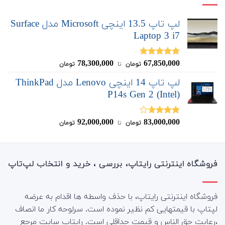
لپ تاپ 13.5 اینچی Microsoft مدل Surface
Laptop 3 i7
78,300,000
67,850,000
نمره
4.80
تومان
‌ تا ‌
تومان
از 5
لپ تاپ 14 اینچی Lenovo مدل ThinkPad
P14s Gen 2 (Intel)
92,000,000
83,000,000
نمره
تومان
‌ تا ‌
تومان
3.67
از
5
فروشگاه اینترنتی رایتاپ، بررسی ، خرید و انتخاب لپ‌تاپ
فروشگاه اینترنتی رایتاپ، با حذف واسطه ها اقدام به عرضه
لپتاپ با قیمتهایی کم نظیر نموده است. سرلوحه کار ما انصاف
،رعایت حق الناس و قیمت حداقلی است. رایتاپ سایت مرجع