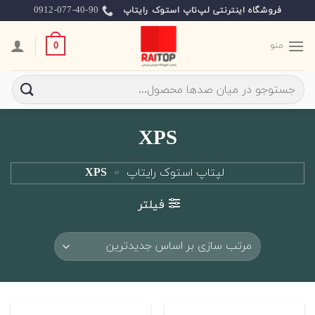
Ski
0912-077-40-90
فروشگاه اینترنتی لپ‌تاپ استوک رایتاپ
t
conten
منو
0
جستجو
برای:
XPS
لپتاپ استوک رایتاپ
»
XPS
فیلتر