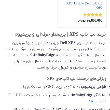
لپ تاپ Dell مدل XPS 15
7590
96,800,000
نمره
4.50
تومان
از 5
خرید لپ تاپ XPS | پرچمدار حرفه‌ای و پریمیوم
لپ تاپ های سری
Dell XPS
جزو رده‌بالاترین و لوکس‌ترین
اولترابوک‌های بازار محسوب می‌شوند. این سری با تمرکز بر طراحی
مینیمال، نمایشگرهای کم‌حاشیه
InfinityEdge
، کیفیت ساخت
آلومینیومی و عملکرد قدرتمند، انتخابی ایده‌آل برای مدیران،
برنامه‌نویسان، طراحان و کاربران حرفه‌ای است.
ویژگی‌های برجسته لپ تاپ‌های XPS
طراحی پریمیوم:
بدنه آلومینیوم CNC با استحکام بالا
نمایشگر InfinityEdge:
حاشیه بسیار کم با کیفیت Full HD+،
3.5K یا
4K