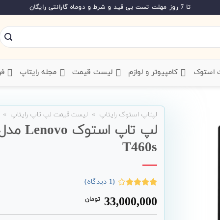
تا 7 روز مهلت تست بی قید و شرط و دوماه گارانتی رایگان
ت استوک
‌ کامپیوتر و لوازم
‌ لیست قیمت
‌ مجله رایتاپ
فر
لپتاپ استوک رایتاپ
»
لیست قیمت لپ تاپ رایتاپ
»
T460s
(
1
دیدگاه)
1
امتیاز
33,000,000
تومان
4.00
از 5
امتیاز
مشتری