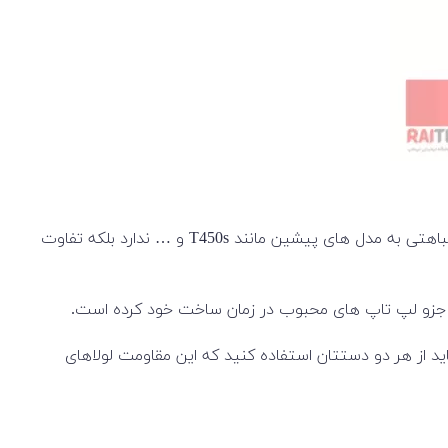
لپ تاپ Lenovo ThinkPad T460s یک لپ تاپ استوک صنعتی می باشد و برخلاف آنچه که بیشتر کاربران فکر می کنند نه فقط چندان شباهتی به مدل های پیشین مانند T450s و … ندارد بلکه تفاوت
را جزو لپ تاپ های محبوب در زمان ساخت خود کرده است.
ید از هر دو دستتان استفاده کنید که این مقاومت لولاهای