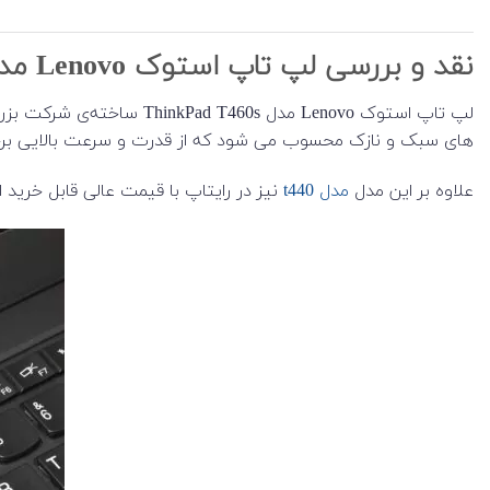
نقد و بررسی لپ تاپ استوک Lenovo مدل ThinkPad T460s
های سبک و نازک محسوب می شود که از قدرت و سرعت بالایی برخوردار می باشد. T460s از زیبایی و دوام بالایی بهرمند است که در دنباله بیش
علاوه بر این مدل
مدل t440
نیز در رایتاپ با قیمت عالی قابل خرید 