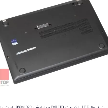
لپتاب o ThinkPad T460s