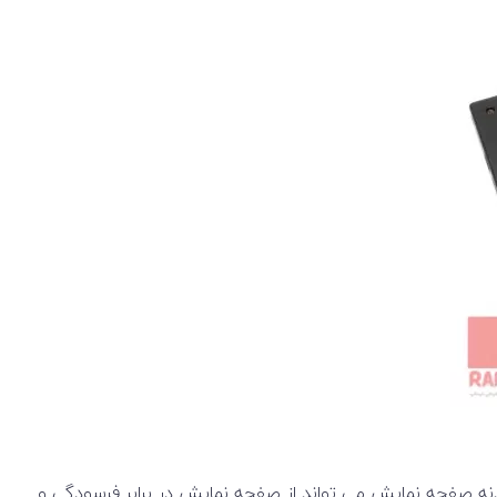
Lenov دارای یک صفحه نمایش 14 اینچی مات از نوع LED با کیفیت Full HD و رزولوشن 1920×1080 است. بدنه صفحه نمایش می تواند از صفحه نمایش در برابر فرسودگی و