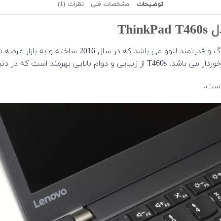
توضیحات
مشخصات فنی
نظرات (1)
لپ تاپ استوک Lenovo مدل ThinkPad T460s ساخته‌ی ش
تر درباره ی آن صحبت خواهیم داشت.
است.