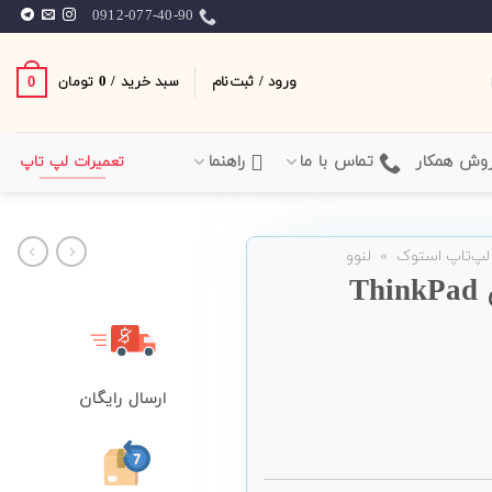
0912-077-40-90
ورود / ثبت‌نام
سبد خرید /
0
0
تومان
وش همکار
تماس با ما
راهنما
تعمیرات لپ تاپ
لپ‌تاپ استوک
»
لنوو
لپ تاپ استوک Lenovo مدل ThinkPad
ارسال رایگان