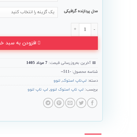
مدل پردازنده گرافیکی
لپ تاپ استوک Lenovo مدل ThinkPad T460s عدد
افزودن به سبد خر
📅
آخرین به‌روزرسانی قیمت:
7 مرداد 1405
شناسه محصول:
-511--
دسته:
لپ‌تاپ استوک
,
لنوو
برچسب:
لپ تاپ استوک لنوو
,
لپ تاپ لنوو