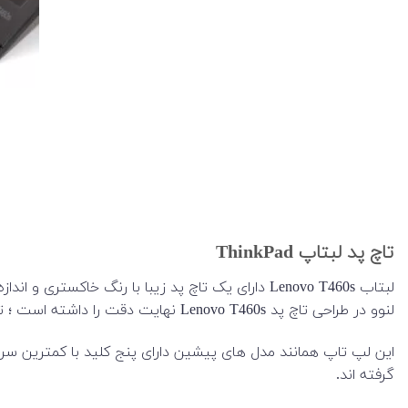
تاچ پد لبتاپ ThinkPad
لبتاب Lenovo T460s دارای یک تاچ پد زیبا با رنگ
لنوو در طراحی تاچ پد Lenovo T460s نهایت دقت را داشته است ؛ تاچ پد در استفاده طولانی مدت به سختی گرم می شود که این قابلیت باعث می شود طول عمر بالایی داشته باشد.
این لپ تاپ همانند مدل های پیشین دارای پنج کلید با کمترین سر و
گرفته اند.