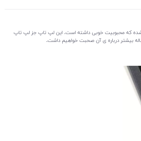
رکت بزرگ و قدرتمند لنوو می باشد که در سال 2016 ساخته و به بازار عرضه شده که محبوبیت خوبی داشته است. این لپ تاپ جز لپ تاپ