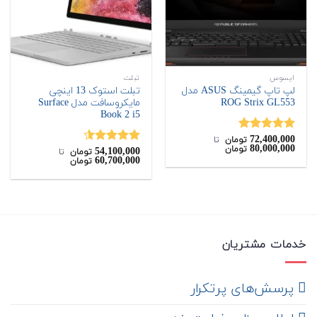
ایسوس
تبلت
لپ تاپ گیمینگ ASUS مدل
تبلت استوک 13 اینچی
ROG Strix GL553
مایکروسافت مدل Surface
Book 2 i5
72,400,000
نمره
5.00
تومان
‌ تا ‌
80,000,000
تومان
از 5
54,100,000
نمره
4.50
تومان
‌ تا ‌
60,700,000
تومان
از 5
خدمات مشتریان
‌ پرسش‌های پرتکرار