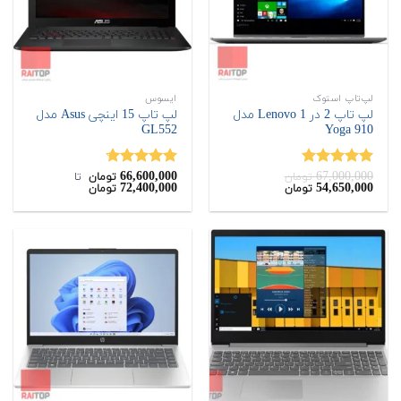
لپ‌تاپ استوک
ایسوس
لپ تاپ 2 در 1 Lenovo مدل
لپ تاپ 15 اینچی Asus مدل
GL552
Yoga 910
66,600,000
67,000,000
نمره
5.00
نمره
4.67
تومان
تومان
‌ تا ‌
قیمت
قیمت
72,400,000
54,650,000
تومان
تومان
از 5
از 5
اصلی:
فعلی:
54,650,000
67,000,000
تومان
تومان.
بود.