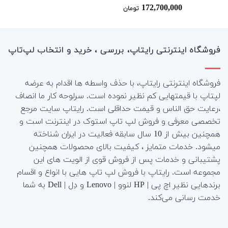
172,700,000
نمره
4.50
تومان
از 5
فروشگاه اینترنتی رایتاپ، بررسی ، خرید و انتخاب لپ‌تاپ
فروشگاه اینترنتی رایتاپ، با حذف واسطه ها اقدام به عرضه
لپتاپ با قیمتهایی کم نظیر نموده است. سرلوحه کار ما انصاف
،رعایت حق الناس و قیمت حداقلی است. رایتاپ سایت مرجع
تخصصی معرفی و فروش لپ تاپ استوک در اینترنت است و
همچنین بیش از 10 سال سابقه فعالیت در ایران شناخته
میشود. خدمات متمایز ، کیفیت بالای محصولات همچنین
پشتیبانی و خدمات پس از فروش قوی از الویت های این
مجموعه است.
رایتاپ با فروش لپ تاپ هایی با انواع و اقسام
برندهایی نظیر اچ پی | HP لنوو | Lenovo و دِل | Dell به شما
خدمت رسانی می‌کند.