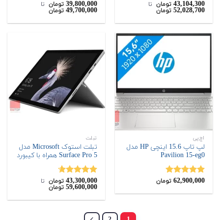
39,800,000
43,104,300
نمره
نمره
4.50
تومان
‌ تا ‌
تومان
‌ تا ‌
49,700,000
52,028,700
تومان
تومان
4.00
از 5
از 5
اچ‌پی
تبلت
لپ تاپ 15.6 اینچی HP مدل
تبلت استوک Microsoft مدل
Pavilion 15-eg0
Surface Pro 5 همراه با کیبورد
43,300,000
62,900,000
نمره
5.00
نمره
4.60
تومان
تومان
‌ تا ‌
59,600,000
تومان
از 5
از 5
2
1