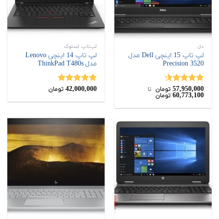
دل
لپ‌تاپ استوک
لپ تاپ 15 اینچی Dell مدل
لپ تاپ 14 اینچی Lenovo
Precision 3520
مدل ThinkPad T480s
42,000,000
57,950,000
نمره
4.50
نمره
5.00
تومان
‌ تا ‌
تومان
60,773,100
تومان
از 5
از 5