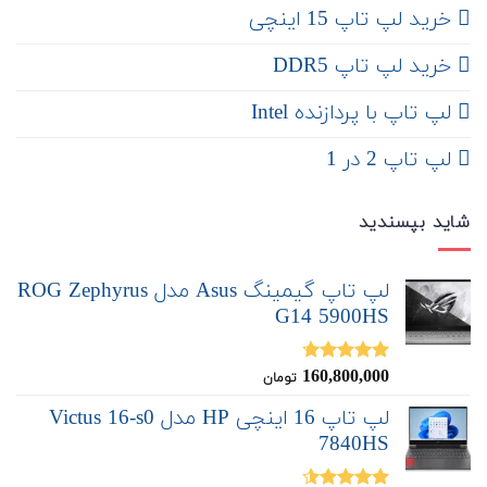
‌‌ خرید لپ تاپ 15 اینچی
خرید لپ تاپ DDR5
لپ تاپ با پردازنده Intel
لپ تاپ 2 در 1
شاید بپسندید
لپ تاپ گیمینگ Asus مدل ROG Zephyrus
G14 5900HS
160,800,000
نمره
4.67
تومان
از 5
لپ تاپ 16 اینچی HP مدل Victus 16-s0
7840HS