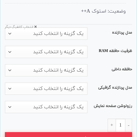
وضعیت: استوک A++
❌ انتخابِ کانفیگِ دیگر
مدل پردازنده
ظرفیت حافظه RAM
حافظه داخلی
مدل پردازنده گرافیکی
رزولوشن صفحه نمایش
لپ تاپ 17 اینچی Dell مدل Precision 7730 عدد