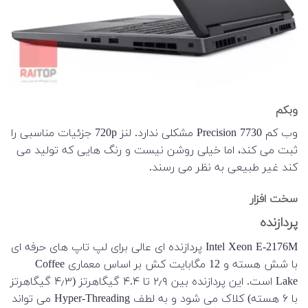
وبکم
وب کم Precision 7730 مشکلی ندارد. لنز 720p جزئیات مناسبی را
ثبت می کند، اما خیلی روشن نیست و رنگ هایی که تولید می
کند غیر طبیعی به نظر می رسند.
سخت افزار
پردازنده
Intel Xeon E-2176M پردازنده ای عالی برای لپ تاپ های حرفه ای
با شش هسته و 12 مگابایت کش بر اساس معماری Coffee
Lake است. این پردازنده بین ۲٫۹ تا ۴.۴ گیگاهرتز (۴٫۳ گیگاهرتز
با ۶ هسته) کلاک می شود و به لطف Hyper-Threading می تواند