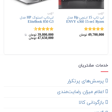
اچ‌پی
اچ‌پی
اچ‌
لپ تاپ 15 اینچی Hp مدل
لپ‌تاپ استوک HP مدل
G6
EliteBook 850 G3
ENVY x360 15-ee1 Ryzen
00
39,800,000
49,700,000
نمره
5.00
نمره
4.50
نم
تومان
تومان
‌ تا ‌
00
47,650,000
تومان
از 5
از 5
از 
خدمات مشتریان
‌ پرسش‌های پرتکرار
اعلام میزان رضایت‌مندی
‌ بازگردانی کالا