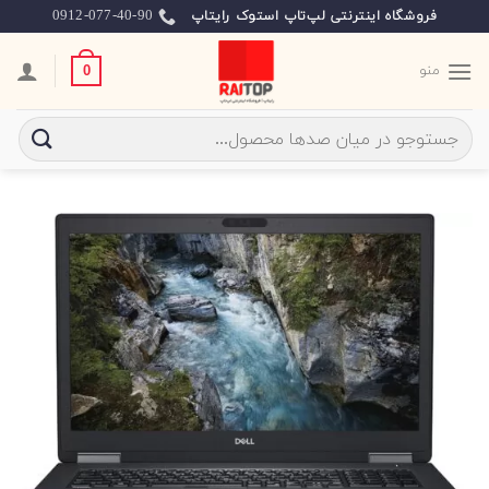
Ski
0912-077-40-90
فروشگاه اینترنتی لپ‌تاپ استوک رایتاپ
t
conten
منو
0
جستجو
برای: