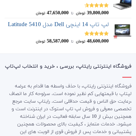
47,650,000
39,800,000
نمره
4.50
تومان
‌ تا ‌
تومان
از 5
لپ تاپ 14 اینچی Dell مدل Latitude 5410
58,587,000
48,600,000
نمره
5.00
تومان
‌ تا ‌
تومان
از 5
فروشگاه اینترنتی رایتاپ، بررسی ، خرید و انتخاب لپ‌تاپ
فروشگاه اینترنتی رایتاپ، با حذف واسطه ها اقدام به عرضه
لپتاپ با قیمتهایی کم نظیر نموده است. سرلوحه کار ما انصاف
،رعایت حق الناس و قیمت حداقلی است. رایتاپ سایت مرجع
تخصصی معرفی و فروش لپ تاپ استوک در اینترنت است و
همچنین بیش از 10 سال سابقه فعالیت در ایران شناخته
میشود. خدمات متمایز ، کیفیت بالای محصولات همچنین
پشتیبانی و خدمات پس از فروش قوی از الویت های این