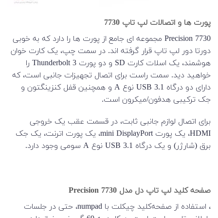
پورت ها و اتصالات لپ تاپ 7730
Precision 7730 مجموعه ای جامع از پورت ها را دارد که به خوبی
دورتا دور لپ تاپ قرار گرفته اند. در سمت چپ، یک کارت خوان
هوشمند، یک اسلات کارت SD و دو پورت Thunderbolt 3 را
خواهید دید. سمت راست برای اتصال تجهیزات جانبی است، که
دارای دو درگاه USB 3.1 نوع A و همچنین قفل کنزینگتون و
جک ترکیبی هدفون/میکرون است.
برای اتصال لوازم جانبی ثابت، در قسمت عقب یک خروجی
HDMI، یک پورت mini DisplayPort، یک پورت اترنت، یک جک
برق (شارژر) و یک درگاه USB 3.1 نوع A سومی وجود دارد.
صفحه کلید لپ تاپ دل مدل Precision 7730
، استفاده از صفحه‌کلید چیکلت با numpad، حتی در جلسات