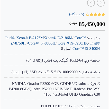
(
5
دیدگاه)
5
امتیاز
85,450,000
تومان
3.80
از
5 امتیاز
مشتری
پردازنده:
Core™
/
Xeon® E-2186M
/
Intel® Xeon® E-2176M
i7-8750H
/
Core™ i7-8850H
/
Core™ i9-8950HK
/
Intel®
Core™ i5-8400H
نسل 8
حافظه رم: 16/32/64 گیگابایت (قابل ارتقا تا 64)
حافظه داخلی: 512/1000/2000 گیگابایت SSD (قابل ارتقا)
گرافیک: NVIDIA Quadro P3200 6GB GDDR5/Quadro
P4200 8GB/Quadro P5200 16GB/AMD Radeon Pro WX
4150 4GB/Intel UHD Graphics 630
صفحه نمایش: 17.3” / FHD/HD/ IPS