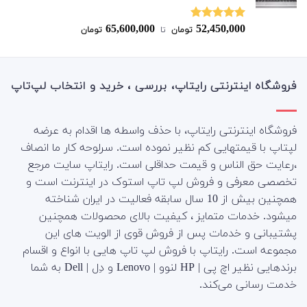
65,600,000
52,450,000
نمره
5.00
تومان
‌ تا ‌
تومان
از 5
فروشگاه اینترنتی رایتاپ، بررسی ، خرید و انتخاب لپ‌تاپ
فروشگاه اینترنتی رایتاپ، با حذف واسطه ها اقدام به عرضه
لپتاپ با قیمتهایی کم نظیر نموده است. سرلوحه کار ما انصاف
،رعایت حق الناس و قیمت حداقلی است. رایتاپ سایت مرجع
تخصصی معرفی و فروش لپ تاپ استوک در اینترنت است و
همچنین بیش از 10 سال سابقه فعالیت در ایران شناخته
میشود. خدمات متمایز ، کیفیت بالای محصولات همچنین
پشتیبانی و خدمات پس از فروش قوی از الویت های این
مجموعه است.
رایتاپ با فروش لپ تاپ هایی با انواع و اقسام
برندهایی نظیر اچ پی | HP لنوو | Lenovo و دِل | Dell به شما
خدمت رسانی می‌کند.