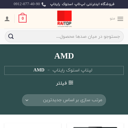
Ski
0912-077-40-90
فروشگاه اینترنتی لپ‌تاپ استوک رایتاپ
t
conten
منو
0
جستجو
برای:
AMD
لپتاپ استوک رایتاپ
»
AMD
فیلتر