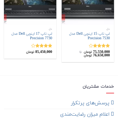
دل
دل
لپ تاپ 15 اینچی Dell مدل
لپ تاپ 17 اینچی Dell مدل
Precision 7730
Precision 7530
85,450,000
75,550,000
نمره
نمره
تومان
‌ تا ‌
تومان
76,650,000
تومان
4.00
از 5
3.80
از
5
خدمات مشتریان
‌ پرسش‌های پرتکرار
اعلام میزان رضایت‌مندی