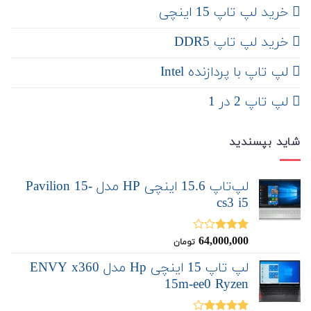
‌‌ خرید لپ تاپ 15 اینچی
خرید لپ تاپ DDR5
لپ تاپ با پردازنده Intel
لپ تاپ 2 در 1
شاید بپسندید
لپ‌تاپ 15.6 اینچی HP مدل Pavilion 15-
cs3 i5
64,000,000
نمره
تومان
3.00
از
5
لپ تاپ 15 اینچی Hp مدل ENVY x360
15m-ee0 Ryzen