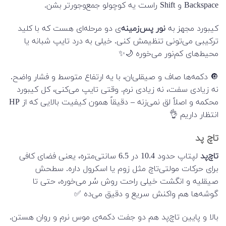
Backspace و Shift راست یه کوچولو جمع‌وجورتر بشن.
کیبورد مجهز به
نور پس‌زمینه‌
ی دو مرحله‌ای هست که با کلید
ترکیبی می‌تونی تنظیمش کنی. خیلی به درد تایپ شبانه یا
محیط‌های کم‌نور می‌خوره 🌙✨
🔘 دکمه‌ها صاف و صیقلی‌ان، با یه ارتفاع متوسط و فشار واضح.
نه زیادی سفت، نه زیادی نرم. وقتی تایپ می‌کنی، کل کیبورد
محکمه و اصلاً لق نمی‌زنه – دقیقاً همون کیفیت بالایی که از HP
انتظار داریم 👌
تاچ پد
تاچ‌پد
لپتاپ حدود 10.4 در 6.5 سانتی‌متره، یعنی فضای کافی
برای حرکات مولتی‌تاچ مثل زوم یا اسکرول داره. سطحش
صیقلیه و انگشت خیلی راحت روش سُر می‌خوره، حتی تا
گوشه‌ها هم واکنش سریع و دقیق می‌ده ✅
بالا و پایین تاچ‌پد هم دو جفت دکمه‌ی موس نرم و روان هستن.