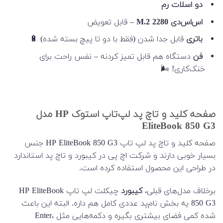
دو اسلات رم
اس‌اس‌دی M.2 2280
– قابل تعویض
باتری
قابل جدا شدن (فقط با دو تا پیچ بسته شده) 🔋
فن
دستگاه هم قابل تمیز کردنه – نفس راحت برای
خنک‌کاری! 🌬️
صفحه کلید و تاچ پد لپ‌تاپ استوک HP مدل
EliteBook 850 G3
صفحه کلید و تاچ پد لپ تاپ HP EliteBook 850 G3 جنس
بسیار خوبی دارند و شرکت اچ پی در کیبورد و تاچ پد استاندارد
در طراحی این محصول استفاده کرده است.
برخلاف مدل‌های قبلی،
کیبورد
چیکلت لپ تاپ HP EliteBook
850 G3 یه بخش نام‌پد عددی کامل هم داره. البته این باعث
شده کمی فضای بیشتری بگیره و دکمه‌هایی مثل Enter،