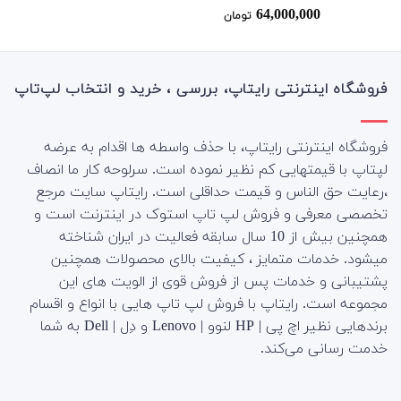
64,000,000
نمره
تومان
4.00
از 5
فروشگاه اینترنتی رایتاپ، بررسی ، خرید و انتخاب لپ‌تاپ
فروشگاه اینترنتی رایتاپ، با حذف واسطه ها اقدام به عرضه
لپتاپ با قیمتهایی کم نظیر نموده است. سرلوحه کار ما انصاف
،رعایت حق الناس و قیمت حداقلی است. رایتاپ سایت مرجع
تخصصی معرفی و فروش لپ تاپ استوک در اینترنت است و
همچنین بیش از 10 سال سابقه فعالیت در ایران شناخته
میشود. خدمات متمایز ، کیفیت بالای محصولات همچنین
پشتیبانی و خدمات پس از فروش قوی از الویت های این
مجموعه است.
رایتاپ با فروش لپ تاپ هایی با انواع و اقسام
برندهایی نظیر اچ پی | HP لنوو | Lenovo و دِل | Dell به شما
خدمت رسانی می‌کند.