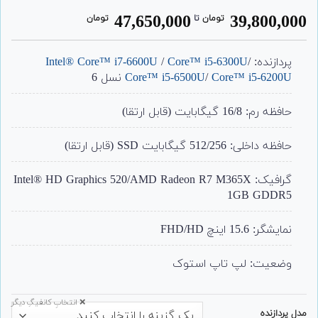
2
امتیاز
4.50
47,650,000
39,800,000
تومان
‌ تا ‌
تومان
از 5 امتیاز
مشتری
پردازنده:
/
Core™ i5-6300U
/
Intel® Core™ i7-6600U
Core™ i5-6200U
/
Core™ i5-6500U
نسل 6
حافظه رم: 16/8 گیگابایت (قابل ارتقا)
حافظه داخلی: 512/256 گیگابایت SSD (قابل ارتقا)
گرافیک:
Intel® HD Graphics 520/AMD Radeon R7 M365X
1GB GDDR5
نمایشگر: 15.6 اینچ FHD/HD
وضعیت: لپ تاپ استوک
❌ انتخابِ کانفیگِ دیگر
مدل پردازنده