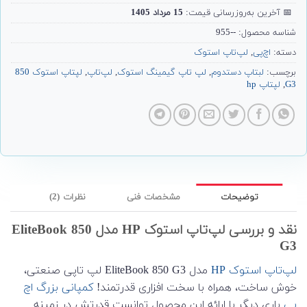
📅
آخرین به‌روزرسانی قیمت:
15 مرداد 1405
شناسه محصول:
--955
دسته:
اچ‌پی
,
لپ‌تاپ استوک
برچسب:
لبتاپ دستدوم
,
لپ تاپ گیمینگ استوک
,
لپ‌تاپ
,
لپتاپ استوک 850
G3
,
لپتاپ hp
توضیحات
مشخصات فنی
نظرات (2)
نقد و بررسی لپ‌تاپ استوک HP مدل EliteBook 850
G3
لپ‌تاپ استوک
HP
مدل EliteBook 850 G3 لپ تاپی صنعتی،
خوش ساخت، همراه با سخت افزاری قدرتمند!
کمپانی بزرگ اچ
پی
باری دیگر با ارائه این محصول توانست قدرتش در زمینه