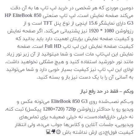
دومین موردی که هر شخصی در خرید لپ تاپ ها به آن دقت
می‌کند صفحه نمایش است. لپ تاپ صنعتی HP EliteBook 850
G3 دارای نمایشگر 15.6 اینچی از نوع پنل TFT است و از
رزولوشن 1080 * 1920 نیز پشتیبانی می‌کند. اگر صفحه نمایش
و کیفیت صفحه نمایش برایتان اهمیت دارد باید بدانید که
کیفیت صفحه نمایش این لپ تاپ Full HD است. صفحه
نمایش این لپ‌تاپ مات است و شما میتوانید از آن زیر نور زیاد
مانند نور خورشید استفاده کنید و هیچ مشکلی نخواهید داشت.
لولای این لپ تاپ نیز کیفیت بسیار خوبی دارد و شما می‌توانید
به آسانی آن را با یک دست نیز باز و بسته کنید.
وبکم – فقط در حد رفع نیاز
وب‌کم نصب‌شده روی EliteBook 850 G3 می‌تونه عکس و
ویدیو رو با حداکثر رزولوشن 720p (1280×720 پیکسل) ثبت کنه.
نه خیلی خارق‌العاده‌ست، نه خیلی ضعیف؛ برای تماس‌های
ویدیویی، جلسات آنلاین و کلاس‌ها جواب می‌ده، ولی انتظار
کیفیت فول‌اچ‌دی ازش نداشته باش 😉🎥💻