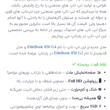
طراحی و تولید لپ تاپ های صنعتی را به رخ رقبایش بکشد.
همه ما میدانیم که لپ تاپ های صنعتی جزء لپ‌تاپ های قوی
و حرفه ای هستند و میتوان کارهایمان را به راحتی با آنها انجام
دهیم؛ ولی قیمت آن ها بسیار بالا است بنابراین مجبوریم به
سراغ لپ تاپ های استوک برویم. در ادامه به بررسی تخصصی
این لپ تاپ در رایتاپ می پردازیم.
مدل جدیدتر این لپ تاپ با نام
EliteBook 850 G4
و مدل
قدیمیتر با نام
EliteBook 850 G2
در رایتاپ عرضه شده است.
نقاط قوت برجسته ✅
🌫️ صفحه‌نمایش مات
– خداحافظی با بازتاب نورهای مزاحم!
🖥️ رزولوشن Full HD
– تصاویر شفاف و با جزئیات بالا
❄️ خنک و کم‌حرارت
– حتی زیر فشار، دماش اذیت نمی‌کنه
🤫 همیشه بی‌صدا
– بدون صدای فن آزاردهنده
⚡ SSD سریع
– بوت و اجرای برنامه‌ها توی چشم‌برهم‌زدنی