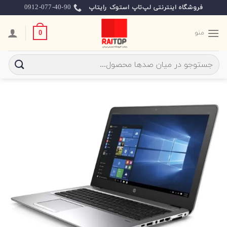
Ski
0912-077-40-90
فروشگاه اینترنتی لپ‌تاپ استوک رایتاپ
t
conten
منو
0
جستجو
برای: