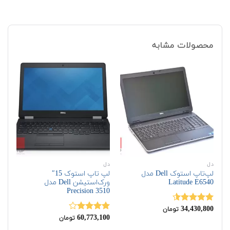
محصولات مشابه
دل
دل
اچ‌
لپ‌تاپ استوک Dell مدل
لپ تاپ استوک 15″
لپ
Latitude E6540
ورک‌استیشن Dell مدل
HP مدل  15 G3
Precision 3510
00
34,430,800
نمره
4.50
نم
تومان
00
از 5
60,773,100
از 
نمره
تومان
4.00
از 5