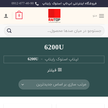
Ski
0912-077-40-90
فروشگاه اینترنتی لپ‌تاپ استوک رایتاپ
t
conten
منو
0
جستجو
برای:
6200U
لپتاپ استوک رایتاپ
»
6200U
فیلتر