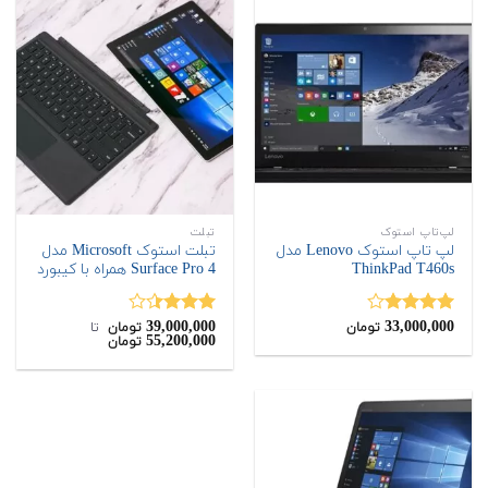
لپ‌تاپ استوک
تبلت
لپ تاپ استوک Lenovo مدل
تبلت استوک Microsoft مدل
ThinkPad T460s
Surface Pro 4 همراه با کیبورد
39,000,000
33,000,000
نمره
نمره
تومان
تومان
‌ تا ‌
55,200,000
تومان
4.00
از 5
3.40
از
5