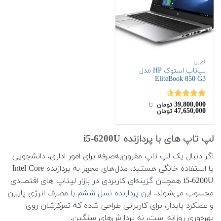
اچ‌پی
لپ‌تاپ استوک HP مدل
EliteBook 850 G3
39,800,000
نمره
4.50
تومان
‌ تا ‌
47,650,000
تومان
از 5
لپ تاپ های با پردازنده i5-6200U
اگر دنبال یک لپ تاپ مقرون‌به‌صرفه برای امور اداری، دانشجویی
یا استفاده خانگی هستید، مدل‌های مجهز به پردازنده Intel Core
i5-6200U همچنان گزینه‌ای کاربردی در بازار لپتاپ های اقتصادی
محسوب می‌شوند. این
پردازنده نسل ششم
با مصرف انرژی پایین
و عملکرد پایدار، برای کاربرانی طراحی شده که تمرکزشان روی
بهره‌وری روزانه است، نه پردازش‌های سنگین.