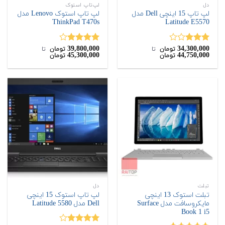
دل
لپ‌تاپ استوک
لپ تاپ 15 اینچی Dell مدل
لپ تاپ استوک Lenovo مدل
ThinkPad T470s
Latitude E5570
39,800,000
34,300,000
نمره
نمره
تومان
‌ تا ‌
تومان
‌ تا ‌
45,300,000
44,750,000
تومان
تومان
3.00
از
4.00
از 5
5
تبلت
دل
تبلت استوک 13 اینچی
لپ تاپ استوک 15 اینچی
مایکروسافت مدل Surface
Dell مدل Latitude 5580
Book 1 i5