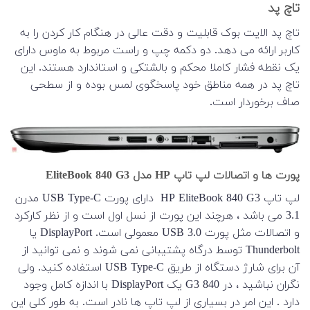
تاچ پد
تاچ پد الایت بوک قابلیت و دقت عالی در هنگام کار کردن را به
کاربر ارائه می دهد. دو دکمه چپ و راست مربوط به ماوس دارای
یک نقطه فشار کاملا محکم و بالشتکی و استاندارد هستند. این
تاچ پد در همه مناطق خود پاسخگوی لمس بوده و از سطحی
صاف برخوردار است.
پورت ها و اتصالات لپ تاپ HP مدل EliteBook 840 G3
لپ تاپ HP EliteBook 840 G3 دارای پورت USB Type-C مدرن
3.1 می باشد ، هرچند این پورت از نسل اول است و از نظر کارکرد
و اتصالات مثل پورت USB 3.0 معمولی است. DisplayPort یا
Thunderbolt توسط درگاه پشتیبانی نمی شوند و نمی توانید از
آن برای شارژ دستگاه از طریق USB Type-C استفاده کنید. ولی
نگران نباشید ، در 840 G3 یک DisplayPort با اندازه کامل وجود
دارد . این امر در بسیاری از لپ تاپ ها نادر است. به طور کلی این