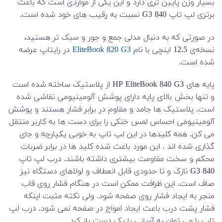
بسیار وزن پایین تری دارد و این یکی از مواردی است که باعث
برتری لپ تاپ 840 G3 نسبت به رقیب های خود شده است.
در صورتی که به دنبال مدلی جمع و جور و سبک تر هستید،
نسخه‌ی 12.5 اینچی با نام
EliteBook 820 G3
در رایتاپ عرضه
شده است.
پایه های HP EliteBook 840 G3 از پلاستیک ساخته شده است
و تنها بخش بالای پایه دارای پوشش آلومینیومی نقاشی شده
است. پلاستیک ها جامد و مقاوم در برابر فشار هستند و پوشش
آلومینیومی احساس لمس خنکی را برای دست ها به کاربر منتقل
می کن. همه کلیدها در این لپ تاپ به خوبی یکپارچه و جای
گذاری شده اند . این مورد باعث شده کلید ها در برابر ضربات
محکم و سخت مقاومت بیشتری داشته باشند. درب لپ تاپ
840 G3 نازک و تا حدودی قابل انعطاف و لولاهای دستگاه نیز
صاف است. این ظرافت ممکن است در هنگام فشار روی قاب
منجر به ایجاد فشار روی صفحه شود. ولی نکته مثبت اینکه
فشار پشت درب باعث ایجاد امواج در صفحه نمی شود. درب لپ
تاپ را می توان به آسانی با یک دست باز کرد.