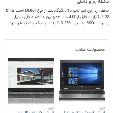
حافظه رم و داخلی
حافظه رم این لپ تاپ 8/16 گیگابایت از نوع DDR4 است که تا
32 گیگابایت قابل ارتقا است. همچنین حافظه داخلی بسیار
پرسرعت SSD به میزان 256 گیگابایت هم قابلیت ارتقا را دارد.
محصولات مشابه
اچ‌پی
اچ‌پی
ای
لپ‌تاپ استوک 15 اینچی HP
لپ تاپ 15 اینچی HP مدل