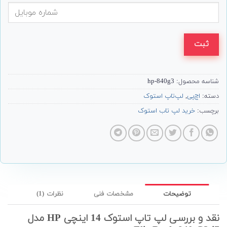
ثبت
شناسه محصول:
hp-840g3
دسته:
اچ‌پی
,
لپ‌تاپ استوک
برچسب:
خرید لپ تاب استوک
توضیحات
مشخصات فنی
نظرات (1)
نقد و بررسی لپ تاپ استوک 14 اینچی HP مدل