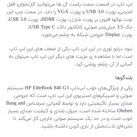
لپ تاپ در قسمت سمت راست آن ها می‌توانید کارتخوان، قفل
امنیتی، پورت
USB 3.0
و پورت
VGA
را دارد. در سمت چپ این
نوت بوکها افزون بر پورت شارژر، پورت
HDMI
، پورت
USB 3.0
،
جک 3.5 میلی‌متر صوتی، کانکتور داک،
USB Type C
،
پورت
Display
خروجی شبکه به چشم می‌خورد.
نبود درایو نوری در این لپ تاپ یکی از ضعف های این لپ تاپ
است اما با مشاهده ی مزیت های دیگر این لپ تاپ میتوان به
آسانی از آن چشم پوشی کرد.
بلندگوها
یکی از ویژگی‌های خوب لپ‌تاپ
HP EliteBook 840 G3
سیستم
صوتی و اسپیکرهای استریوی این لپ تاپ است که خروجی
صدای بسیار باکیفیتی دارد و توسط کمپانی سرشناس
Bang and
Olufsen
ساخته شده است. میزان بلندی و کیفیت صدای بسیار
خوب است و در حد یک سیستم صوتی خارجی کار می‌کند تا
تجربه‌ای لذت‌بخش از بازی کردن داشته باشید.