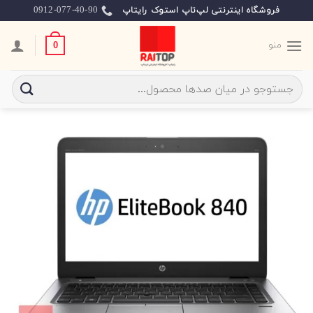
Ski
0912-077-40-90
فروشگاه اینترنتی لپ‌تاپ استوک رایتاپ
t
conten
منو
0
جستجو
برای: