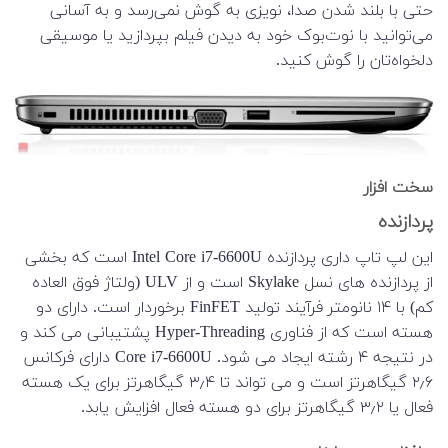
حتی با بلند شدن صدا، نویزی به گوش نمی‌رسد و به آسانی
می‌توانید با نوت‌بوک خود به دیدن فیلم بپردازید یا موسیقی
دلخواه‌تان را گوش کنید.
سخت افزار
پردازنده
این لپ تاپ داری پردازنده Intel Core i7-6600U است که بخشی
از پردازنده های نسل Skylake است و از ULV (ولتاژ فوق العاده
کم) با ۱۴ نانومتر فرآیند تولید FinFET برخوردار است. دارای دو
هسته است که از فناوری Hyper-Threading پشتیبانی می کند و
در نتیجه ۴ رشته ایجاد می شود. Core i7-6600U دارای فرکانس
۲٫۶ گیگاهرتز است و می تواند تا ۳٫۴ گیگاهرتز برای یک هسته
فعال یا ۳٫۲ گیگاهرتز برای دو هسته فعال افزایش یابد.