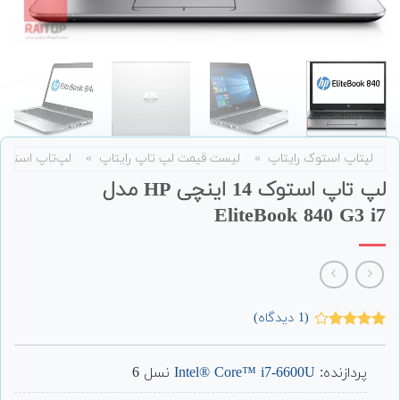
لپتاپ استوک رایتاپ
»
لیست قیمت لپ تاپ رایتاپ
»
لپ‌تاپ استوک
لپ تاپ استوک 14 اینچی HP مدل
EliteBook 840 G3 i7
(
1
دیدگاه)
1
امتیاز
4.00
از 5
امتیاز
پردازنده:
Intel® Core™ i7-6600U
نسل 6
مشتری