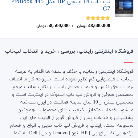
لپ تاپ 14 اینچی HP مدل ProBook 445
G7
58,500,000
48,600,000
نمره
5.00
تومان
‌ تا ‌
تومان
از 5
فروشگاه اینترنتی رایتاپ، بررسی ، خرید و انتخاب لپ‌تاپ
فروشگاه اینترنتی رایتاپ، با حذف واسطه ها اقدام به عرضه
لپتاپ با قیمتهایی کم نظیر نموده است. سرلوحه کار ما انصاف
،رعایت حق الناس و قیمت حداقلی است. رایتاپ سایت مرجع
تخصصی معرفی و فروش لپ تاپ استوک در اینترنت است و
همچنین بیش از 10 سال سابقه فعالیت در ایران شناخته
میشود. خدمات متمایز ، کیفیت بالای محصولات همچنین
پشتیبانی و خدمات پس از فروش قوی از الویت های این
مجموعه است.
رایتاپ با فروش لپ تاپ هایی با انواع و اقسام
برندهایی نظیر اچ پی | HP لنوو | Lenovo و دِل | Dell به شما