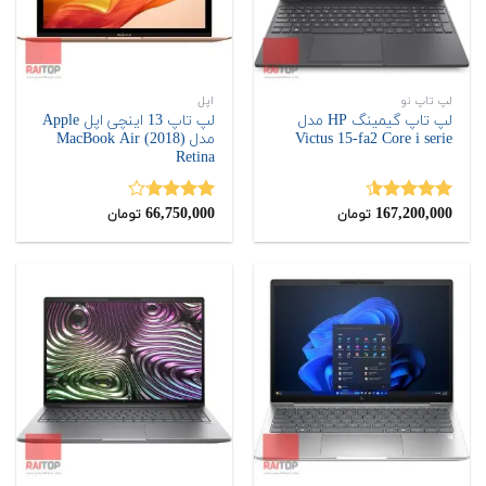
لپ تاپ نو
اپل
لپ تاپ گیمینگ HP مدل
لپ تاپ 13 اینچی اپل Apple
Victus 15-fa2 Core i serie
مدل MacBook Air (2018)
Retina
66,750,000
167,200,000
نمره
4.50
نمره
تومان
تومان
از 5
3.67
از
5