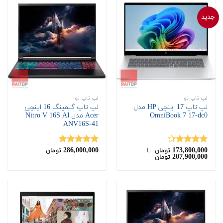
جدید
لپ تاپ نو
لپ تاپ نو
لپ تاپ 17 اینچی HP مدل
لپ تاپ گیمینگ 16 اینچی
OmniBook 7 17-dc0
Acer مدل Nitro V 16S AI
ANV16S-41
286,000,000
173,800,000
نمره
4.33
نمره
5.00
تومان
‌ تا ‌
تومان
207,900,000
تومان
از 5
از 5