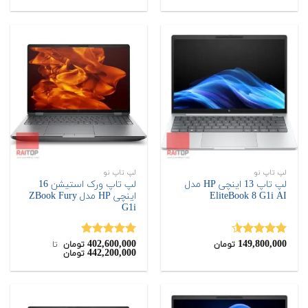
لپ تاپ نو
لپ تاپ نو
لپ تاپ 13 اینچی HP مدل
لپ تاپ ورک استیشن 16
EliteBook 8 G1i AI
اینچی HP مدل ZBook Fury
G1i
402,600,000
149,800,000
نمره
4.50
نمره
5.00
تومان
تومان
‌ تا ‌
442,200,000
تومان
از 5
از 5