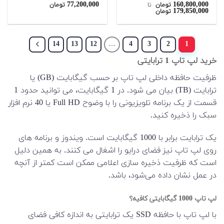
77,200,000
160,800,000
نمره
4.67
نمره
5.00
تومان
‌ تا ‌
تومان
179,850,000
تومان
از 5
از 5
14
13
12
…
4
3
2
1
خرید لپ تاپ 1 ترابایتی
ظرفیت حافظه داخلی لپ تاپ بر حسب گیگابایت (GB) یا
ترابایت (TB) بیان می شود. در 1 گیگابایت، می توانید حدود 1
قسمت از یک برنامه تلویزیونی را با وضوح Full HD یا 40 نرم افزار
سبک را ذخیره کنید.
یک ترابایت برابر با 1000 گیگابایت است. ویندوز و برنامه های
روی لپ تاپ نیز فضای درایو را اشغال می کنند. به همین دلیل
است که ظرفیت ذخیره سازی اعلامی ممکن است کمتر از آنچه
در عمل نشان داده می‌شود، باشد.
لپ تاپ 1000 گیگابایتی کافیه؟
با لپ تاپ با حافظه SSD یک ترابایتی به اندازه کافی فضای