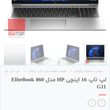
لپتاپ استوک رایتاپ
»
لیست قیمت لپ تاپ رایتاپ
»
لپ تاپ نو
لپ تاپ 16 اینچی HP مدل EliteBook 860
G11