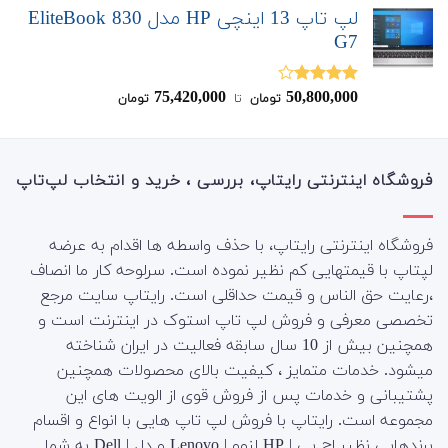
لپ تاپ 13 اینچی HP مدل EliteBook 830
G7
75,420,000
50,800,000
نمره
تومان
‌ تا ‌
تومان
4.00
از 5
فروشگاه اینترنتی رایتاپ، بررسی ، خرید و انتخاب لپ‌تاپ
فروشگاه اینترنتی رایتاپ، با حذف واسطه ها اقدام به عرضه
لپتاپ با قیمتهایی کم نظیر نموده است. سرلوحه کار ما انصاف
،رعایت حق الناس و قیمت حداقلی است. رایتاپ سایت مرجع
تخصصی معرفی و فروش لپ تاپ استوک در اینترنت است و
همچنین بیش از 10 سال سابقه فعالیت در ایران شناخته
میشود. خدمات متمایز ، کیفیت بالای محصولات همچنین
پشتیبانی و خدمات پس از فروش قوی از الویت های این
مجموعه است.
رایتاپ با فروش لپ تاپ هایی با انواع و اقسام
برندهایی نظیر اچ پی | HP لنوو | Lenovo و دِل | Dell به شما