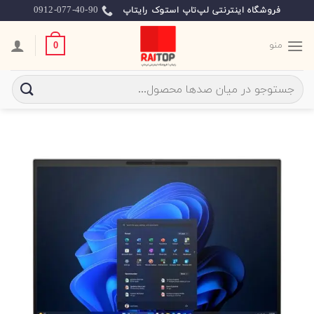
Ski
0912-077-40-90
فروشگاه اینترنتی لپ‌تاپ استوک رایتاپ
t
conten
منو
0
جستجو
برای: