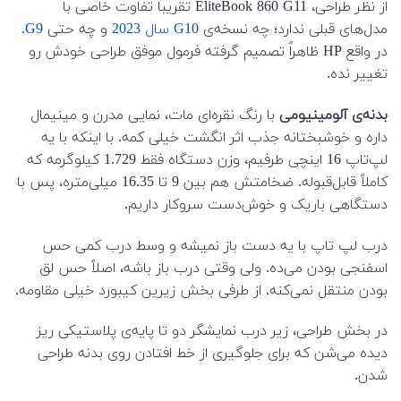
از نظر طراحی، EliteBook 860 G11 تقریباً تفاوت خاصی با
مدل‌های قبلی ندارد؛ چه نسخه‌ی
G10 سال 2023
و چه حتی
G9
.
در واقع HP ظاهراً تصمیم گرفته فرمول موفق طراحی خودش رو
تغییر نده.
بدنه‌ی آلومینیومی
با رنگ نقره‌ای مات، نمایی مدرن و مینیمال
داره و خوشبختانه جذب اثر انگشت خیلی کمه. با اینکه با یه
لپ‌تاپ 16 اینچی طرفیم، وزن دستگاه فقط 1.729 کیلوگرمه که
کاملاً قابل‌قبوله. ضخامتش هم بین 9 تا 16.35 میلی‌متره، پس با
دستگاهی باریک و خوش‌دست سروکار داریم.
درب لپ تاپ با یه دست باز نمیشه و وسط درب کمی حس
اسفنجی بودن می‌ده. ولی وقتی درب باز باشه، اصلاً حس لق
بودن منتقل نمی‌کنه. از طرفی بخش زیرین کیبورد خیلی مقاومه.
در بخش طراحی، زیر درب نمایشگر دو تا پایه‌ی پلاستیکی ریز
دیده می‌شن که برای جلوگیری از خط افتادن روی بدنه طراحی
شدن.