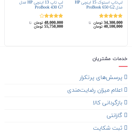
لپ‌تاپ استوک 15 اینچی HP
لپ تاپ 13 اینچی HP مدل
مدل ProBook 650 G2
ProBook 430 G7
نسل
48,000,000
34,300,000
نمره
5.00
نمره
تومان
‌ تا ‌
تومان
‌ تا ‌
55,750,000
40,100,000
تومان
تومان
از 5
4.00
از 5
00
نم
از 
خدمات مشتریان
‌ پرسش‌های پرتکرار
اعلام میزان رضایت‌مندی
‌ بازگردانی کالا
گارانتی
ثبت شکایت