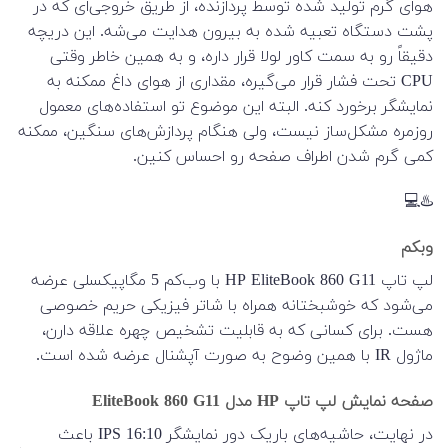
هوای گرم تولید شده توسط پردازنده، از طریق خروجی‌ای که در
پشت دستگاه تعبیه شده به بیرون هدایت می‌شه. این دریچه
دقیقاً رو به سمت کاور لولا قرار داره، و به همین خاطر وقتی
CPU تحت فشار قرار می‌گیره، مقداری از هوای داغ ممکنه به
نمایشگر برخورد کنه. البته این موضوع تو استفاده‌های معمول
روزمره مشکل‌ساز نیست، ولی هنگام پردازش‌های سنگین، ممکنه
کمی گرم شدن اطراف صفحه رو احساس کنین.
♨️💻
وبکم
لپ تاپ‌ HP EliteBook 860 G11 با وب‌کم 5 مگاپیکسلی عرضه
می‌شود که خوشبختانه همراه با شاتر فیزیکی حریم خصوصی
هست. برای کسانی که به قابلیت تشخیص چهره علاقه دارن،
ماژول IR با همین وضوح به صورت آپشنال عرضه شده است.
صفحه نمایش لپ تاپ HP مدل EliteBook 860 G11
در نهایت، حاشیه‌های باریک دور نمایشگر 16:10 IPS باعث