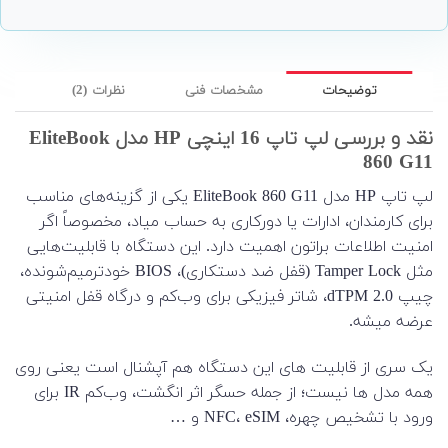
توضیحات
مشخصات فنی
نظرات (2)
نقد و بررسی لپ تاپ 16 اینچی HP مدل EliteBook
860 G11
لپ تاپ HP مدل EliteBook 860 G11 یکی از گزینه‌های مناسب
برای کارمندان، ادارات یا دورکاری به حساب میاد، مخصوصاً اگر
امنیت اطلاعات براتون اهمیت دارد. این دستگاه با قابلیت‌هایی
مثل Tamper Lock (قفل ضد دستکاری)، BIOS خودترمیم‌شونده،
چیپ dTPM 2.0، شاتر فیزیکی برای وب‌کم و درگاه قفل امنیتی
عرضه میشه.
یک سری از قابلیت های این دستگاه هم آپشنال است یعنی روی
همه مدل ها نیست؛ از جمله حسگر اثر انگشت، وب‌کم IR برای
ورود با تشخیص چهره، NFC، eSIM و …