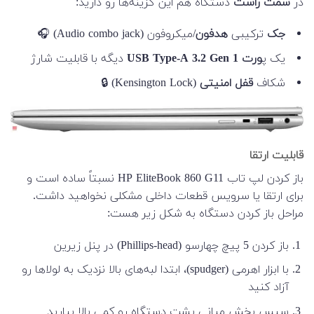
در
سمت راست
دستگاه هم این گزینه‌ها رو دارید:
جک
ترکیبی
هدفون
/میکروفون (Audio combo jack) 🎧
یک پ
ورت USB Type-A 3.2 Gen 1
دیگه با قابلیت شارژ
شکاف
قفل امنیتی
(Kensington Lock) 🔒
قابلیت ارتقا
باز کردن لپ تاب HP EliteBook 860 G11 نسبتاً ساده است و
برای ارتقا یا سرویس قطعات داخلی مشکلی نخواهید داشت.
مراحل باز کردن دستگاه به شکل زیر هست:
باز کردن 5 پیچ چهارسو (Phillips-head) در پنل زیرین
با ابزار اهرمی (spudger)، ابتدا لبه‌های بالا نزدیک به لولاها رو
آزاد کنید
سپس بخش میانی پشت دستگاه رو کمی بالا بیارید