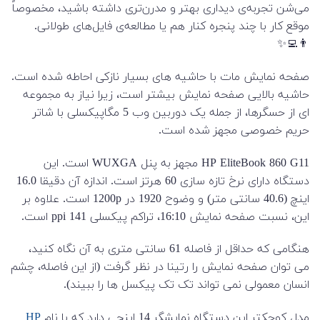
می‌شن تجربه‌ی دیداری بهتر و مدرن‌تری داشته باشید، مخصوصاً
موقع کار با چند پنجره کنار هم یا مطالعه‌ی فایل‌های طولانی.
👨‍💻✨
صفحه نمایش مات با حاشیه های بسیار نازکی احاطه شده است.
حاشیه بالایی صفحه نمایش بیشتر است، زیرا نیاز به مجموعه
ای از حسگرها، از جمله یک دوربین وب 5 مگاپیکسلی با شاتر
حریم خصوصی مجهز شده است.
HP EliteBook 860 G11 مجهز به پنل WUXGA است. این
دستگاه دارای نرخ تازه سازی 60 هرتز است. اندازه آن دقیقا 16.0
اینچ (40.6 سانتی متر) و وضوح 1920 در 1200p است. علاوه بر
این، نسبت صفحه نمایش 16:10، تراکم پیکسلی 141 ppi است.
هنگامی که حداقل از فاصله 61 سانتی متری به آن نگاه کنید،
می توان صفحه نمایش را رتینا در نظر گرفت (از این فاصله، چشم
انسان معمولی نمی تواند تک تک پیکسل ها را ببیند).
مدل کوچکتر این دستگاه نمایشگر 14 اینچی دارد که با نام
HP