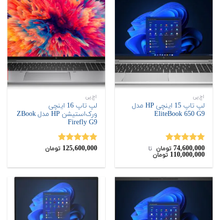
اچ‌پی
اچ‌پی
لپ تاپ 15 اینچی HP مدل
لپ تاپ 16 اینچی
EliteBook 650 G9
ورک‌استیشن HP مدل ZBook
Firefly G9
125,600,000
74,600,000
نمره
5.00
نمره
5.00
تومان
‌ تا ‌
تومان
110,000,000
تومان
از 5
از 5