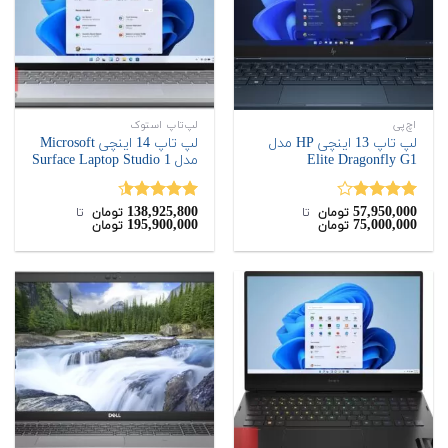
اچ‌پی
لپ‌تاپ استوک
لپ تاپ 13 اینچی HP مدل
لپ تاپ 14 اینچی Microsoft
Elite Dragonfly G1
مدل Surface Laptop Studio 1
138,925,800
57,950,000
نمره
نمره
4.50
تومان
‌ تا ‌
تومان
‌ تا ‌
195,900,000
75,000,000
تومان
تومان
4.00
از 5
از 5