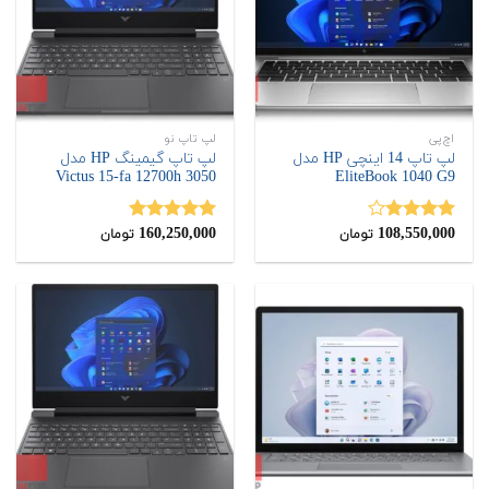
اچ‌پی
لپ تاپ نو
لپ تاپ 14 اینچی HP مدل
لپ تاپ گیمینگ HP مدل
Victus 15-fa 12700h 3050
EliteBook 1040 G9
160,250,000
108,550,000
نمره
نمره
5.00
تومان
تومان
4.00
از 5
از 5