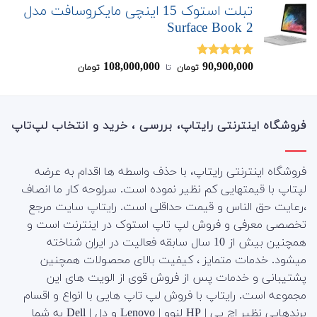
تبلت استوک 15 اینچی مایکروسافت مدل
Surface Book 2
108,000,000
90,900,000
نمره
4.75
تومان
‌ تا ‌
تومان
از 5
فروشگاه اینترنتی رایتاپ، بررسی ، خرید و انتخاب لپ‌تاپ
فروشگاه اینترنتی رایتاپ، با حذف واسطه ها اقدام به عرضه
لپتاپ با قیمتهایی کم نظیر نموده است. سرلوحه کار ما انصاف
،رعایت حق الناس و قیمت حداقلی است. رایتاپ سایت مرجع
تخصصی معرفی و فروش لپ تاپ استوک در اینترنت است و
همچنین بیش از 10 سال سابقه فعالیت در ایران شناخته
میشود. خدمات متمایز ، کیفیت بالای محصولات همچنین
پشتیبانی و خدمات پس از فروش قوی از الویت های این
مجموعه است.
رایتاپ با فروش لپ تاپ هایی با انواع و اقسام
برندهایی نظیر اچ پی | HP لنوو | Lenovo و دِل | Dell به شما