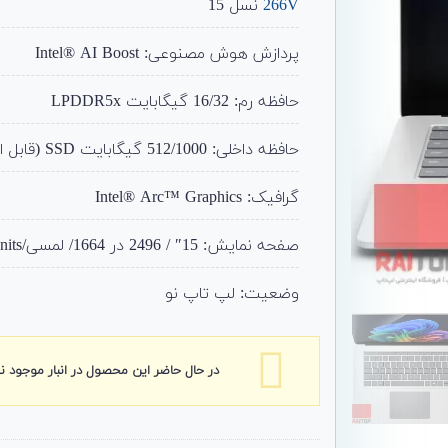
266V
نسل 15
پردازش هوش مصنوعی: Intel® AI Boost
حافظه رم: 16/32 گیگابایت LPDDR5x
حافظه داخلی: 512/1000 گیگابایت SSD (قابل ارتقا)
گرافیک: Intel® Arc™ Graphics
صفحه نمایش: 15″ / 2496 در 1664/ لمسی/120Hz/ 600 nits
وضعیت: لپ تاپ نو
در حال حاضر این محصول در انبار موجود 