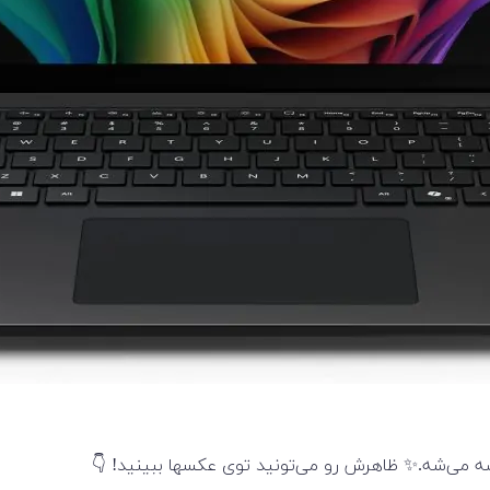
 می‌شه.✨ ظاهرش رو می‌تونید توی عکسها ببینید! 👇