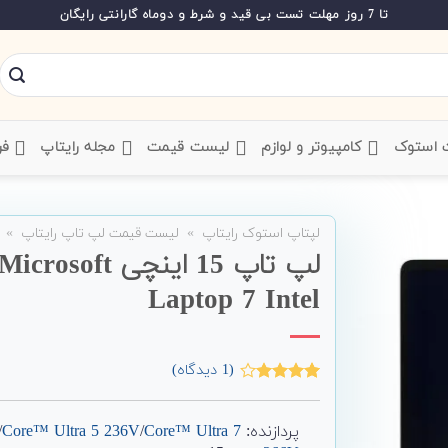
تا 7 روز مهلت تست بی قید و شرط و دوماه گارانتی رایگان
ت استوک
‌ کامپیوتر و لوازم
‌ لیست قیمت
‌ مجله رایتاپ
فر
لپتاپ استوک رایتاپ
»
لیست قیمت لپ تاپ رایتاپ
»
Laptop 7 Intel
(
1
دیدگاه)
1
امتیاز
4.00
از 5
امتیاز
پردازنده:
Core™ Ultra 7
/
Core™ Ultra 5 236V
/
مشتری