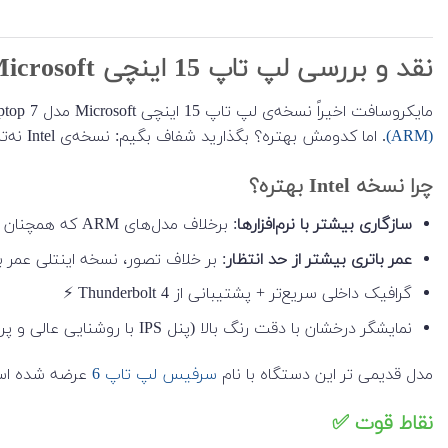
نقد و بررسی لپ تاپ 15 اینچی Microsoft مدل Surface Laptop 7
مایکروسافت اخیراً نسخه‌ی لپ تاپ 15 اینچی Microsoft مدل Surface Laptop 7 را با دو مدل پردازنده روانه‌ی بازار کرده: یکی مجهز به پردازنده‌های Intel (Lunar Lake) و دیگری مبتنی بر چیپست
(ARM)
. اما کدومش بهتره؟ بگذارید شفاف بگیم: نسخه‌ی Intel نه‌تنها عملکرد بهتری داره، بلکه مصرف انرژی بهینه‌تری هم ارائه می‌ده! 🔋✨
چرا نسخه Intel بهتره؟
سازگاری بیشتر با نرم‌افزارها
: برخلاف مدل‌های ARM که همچنان با مشکلات سازگاری دست‌وپنجه نرم می‌کنن، مدل اینتلی همه برنامه ها رو راحت و بی‌دردسر اجرا می‌کنه.
عمر باتری بیشتر از حد انتظار
: بر خلاف تصور، نسخه اینتلی عمر باتری بهتری نسبت به ARM ا
گرافیک داخلی سریع‌تر + پشتیبانی از Thunderbolt 4 ⚡
نمایشگر درخشان با دقت رنگ بالا (پنل IPS با روشنایی عالی و پروفایل‌های رنگ دقیق)
مدل قدیمی تر این دستگاه با نام
سرفیس لپ تاپ 6
عرضه شده اس
نقاط قوت ✅