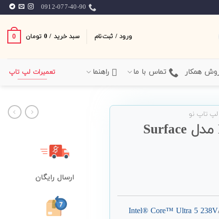
0912-077-40-90
ورود / ثبت‌نام
سبد خرید /
0
0
تومان
وش همکار
تماس با ما
راهنما
تعمیرات لپ تاپ
لپ تاپ نو
لپ تاپ 15 اینچی Microsoft مدل Surface
ارسال رایگان
Intel® Core™ Ultra 5 238V