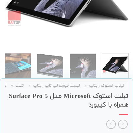
لپتاپ استوک رایتاپ
»
لیست قیمت لپ تاپ رایتاپ
»
تبلت
»
مای
تبلت استوک Microsoft مدل Surface Pro 5
همراه با کیبورد