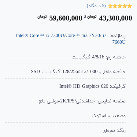
(
5
دیدگاه)
5
امتیاز
4.60
59,600,000
43,300,000
تومان
‌ تا ‌
تومان
از 5 امتیاز
مشتری
پردازنده:
i7-
/
Core™ m3-7Y30
/
Intel® Core™ i5-7300U
7660U
حافظه رم: 4/8/16 گیگابایت
حافظه داخلی: 128/256/512/1000 گیگابایت SSD
گرافیک:
Intel® HD Graphics 620
صفحه نمایش: جداشدنی/2K/IPS/مولتی تاچ
وضعیت: استوک
رنگ: نقره‌ای