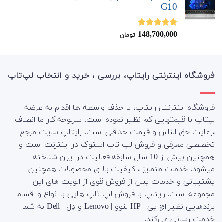
G10
148,700,000
نمره
5.00
تومان
از 5
فروشگاه اینترنتی رایتاپ، بررسی ، خرید و انتخاب لپ‌تاپ
فروشگاه اینترنتی رایتاپ، با حذف واسطه ها اقدام به عرضه
لپتاپ با قیمتهایی کم نظیر نموده است. سرلوحه کار ما انصاف
،رعایت حق الناس و قیمت حداقلی است. رایتاپ سایت مرجع
تخصصی معرفی و فروش لپ تاپ استوک در اینترنت است و
همچنین بیش از 10 سال سابقه فعالیت در ایران شناخته
میشود. خدمات متمایز ، کیفیت بالای محصولات همچنین
پشتیبانی و خدمات پس از فروش قوی از الویت های این
مجموعه است.
رایتاپ با فروش لپ تاپ هایی با انواع و اقسام
برندهایی نظیر اچ پی | HP لنوو | Lenovo و دِل | Dell به شما
خدمت رسانی می‌کند.