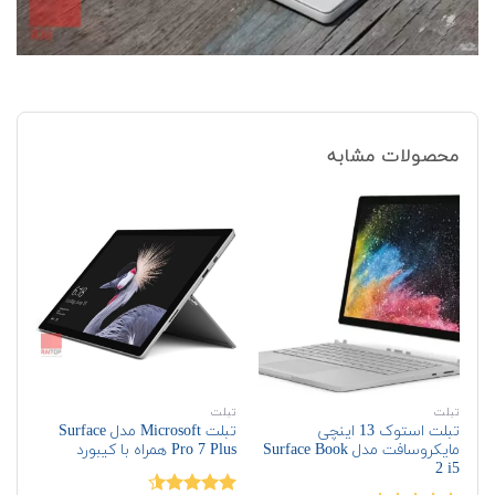
محصولات مشابه
تبلت
تبلت
تبل
تبلت استوک 13 اینچی
تبلت Microsoft مدل Surface
مایکروسافت مدل Surface Book
Pro 7 Plus همراه با کیبورد
7210 همرا
2 i5