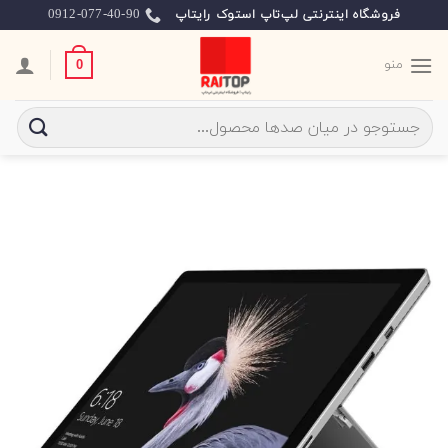
Ski
0912-077-40-90
فروشگاه اینترنتی لپ‌تاپ استوک رایتاپ
t
conten
منو
0
جستجو
برای: