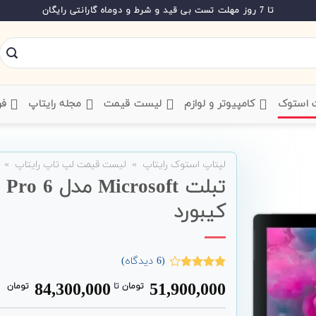
تا 7 روز مهلت تست بی قید و شرط و دوماه گارانتی رایگان
ت استوک
‌ کامپیوتر و لوازم
‌ لیست قیمت
‌ مجله رایتاپ
فر
لپتاپ استوک رایتاپ
»
لیست قیمت لپ تاپ رایتاپ
»
کیبورد
(
6
دیدگاه)
6
امتیاز
84,300,000
51,900,000
تومان
‌ تا ‌
تومان
3.83
از
5 امتیاز
مشتری