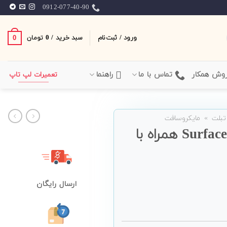
0912-077-40-90
ورود / ثبت‌نام
سبد خرید /
0
0
تومان
وش همکار
تماس با ما
راهنما
تعمیرات لپ تاپ
تبلت
»
مایکروسافت
تبلت Microsoft مدل Surface Pro 6 همراه با
ارسال رایگان