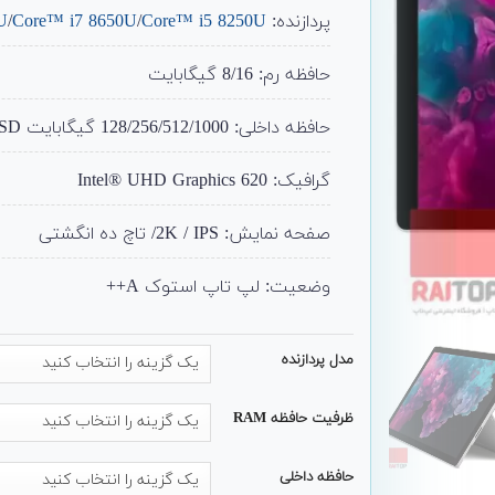
پردازنده:
Core™ i5 8250U
/
Core™ i7 8650U
/
U
حافظه رم: 8/16 گیگابایت
حافظه داخلی: 128/256/512/1000 گیگابایت SSD
گرافیک:
Intel® UHD Graphics 620
صفحه نمایش: 2K / IPS/ تاچ ده انگشتی
وضعیت: لپ تاپ استوک A++
مدل پردازنده
ظرفیت حافظه RAM
حافظه داخلی