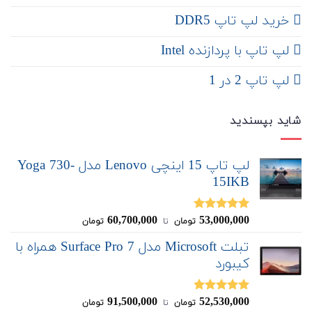
خرید لپ تاپ DDR5
لپ تاپ با پردازنده Intel
لپ تاپ 2 در 1
شاید بپسندید
لپ تاپ 15 اینچی Lenovo مدل Yoga 730-
15IKB
60,700,000
53,000,000
نمره
5.00
تومان
‌ تا ‌
تومان
از 5
تبلت Microsoft مدل Surface Pro 7 همراه با
کیبورد
91,500,000
52,530,000
نمره
4.83
تومان
‌ تا ‌
تومان
از 5