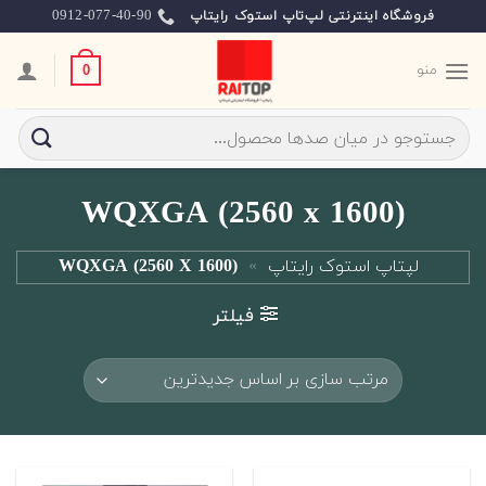
Ski
0912-077-40-90
فروشگاه اینترنتی لپ‌تاپ استوک رایتاپ
t
conten
منو
0
جستجو
برای:
WQXGA (2560 x 1600)
لپتاپ استوک رایتاپ
»
WQXGA (2560 X 1600)
فیلتر