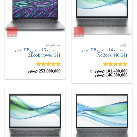
اچ‌پی
لپ تاپ نو
لپ تاپ 14 اینچی HP مدل
لپ تاپ 16 اینچی HP مدل
ZBook Power G11
ProBook 440 G11
253,000,000
101,400,000
نمره
5.00
نمره
4.89
تومان
‌ تا ‌
تومان
146,500,000
تومان
از 5
از 5