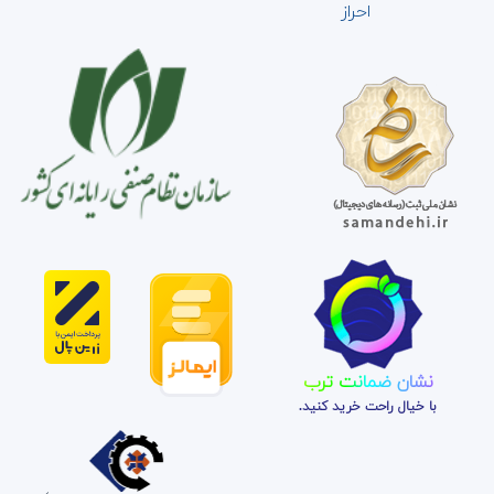
احراز
نشان ضمانت ترب
با خیال راحت خرید کنید.