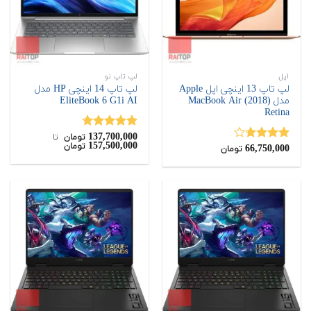
اپل
لپ تاپ نو
لپ تاپ 13 اینچی اپل Apple
لپ تاپ 14 اینچی HP مدل
مدل MacBook Air (2018)
EliteBook 6 G1i AI
Retina
137,700,000
نمره
4.67
تومان
‌ تا ‌
157,500,000
تومان
66,750,000
از 5
نمره
تومان
3.67
از
5