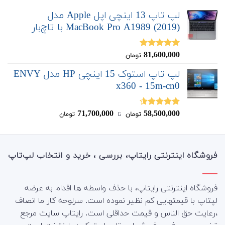
لپ تاپ 13 اینچی اپل Apple مدل
MacBook Pro A1989 (2019) با تاچ‌بار
81,600,000
نمره
5.00
تومان
از 5
لپ تاپ استوک 15 اینچی HP مدل ENVY
x360 - 15m-cn0
71,700,000
58,500,000
نمره
4.50
تومان
‌ تا ‌
تومان
از 5
فروشگاه اینترنتی رایتاپ، بررسی ، خرید و انتخاب لپ‌تاپ
فروشگاه اینترنتی رایتاپ، با حذف واسطه ها اقدام به عرضه
لپتاپ با قیمتهایی کم نظیر نموده است. سرلوحه کار ما انصاف
،رعایت حق الناس و قیمت حداقلی است. رایتاپ سایت مرجع