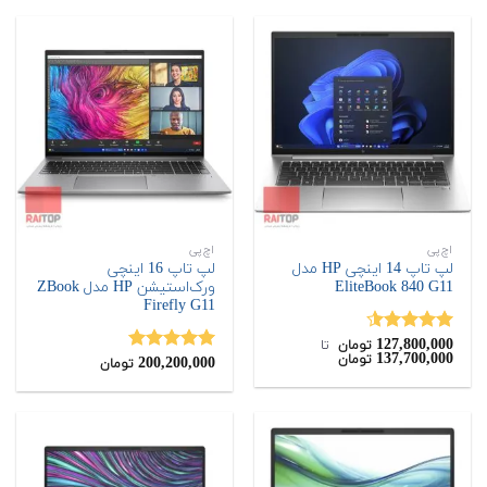
اچ‌پی
اچ‌پی
لپ تاپ 14 اینچی HP مدل
لپ تاپ 16 اینچی
EliteBook 840 G11
ورک‌استیشن HP مدل ZBook
Firefly G11
127,800,000
نمره
4.50
تومان
‌ تا ‌
137,700,000
تومان
از 5
200,200,000
نمره
5.00
تومان
از 5